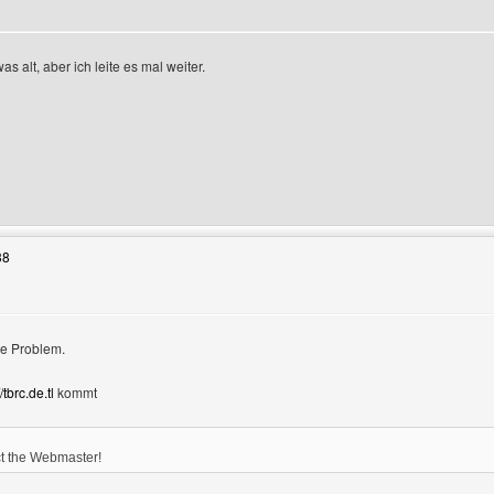
s alt, aber ich leite es mal weiter.
Benutzers besuchen: gwc
38
e Problem.
//tbrc.de.tl
kommt
ct the Webmaster!