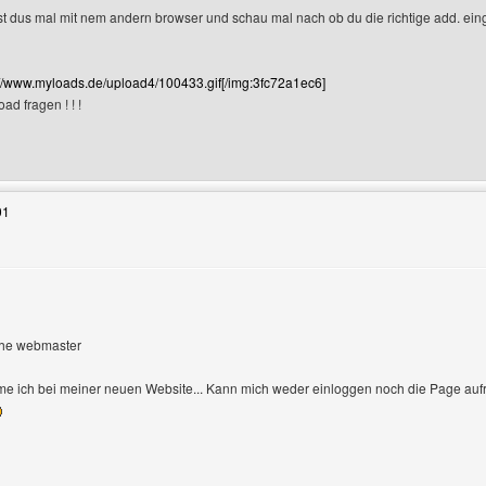
erst dus mal mit nem andern browser und schau mal nach ob du die richtige add. ei
://www.myloads.de/upload4/100433.gif[/img:3fc72a1ec6]
ad fragen ! ! !
Benutzers besuchen: coolload
01
 the webmaster
r-Profile anzeigen
 ich bei meiner neuen Website... Kann mich weder einloggen noch die Page aufruf