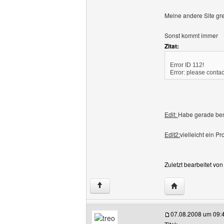
Meine andere Site gre
Sonst kommt immer
Zitat:
Error ID 112!
Error: please conta
Edit:
Habe gerade beme
Edit2:
vielleicht ein P
Zuletzt bearbeitet vo
Website dieses 
↑
07.08.2008 um 09: