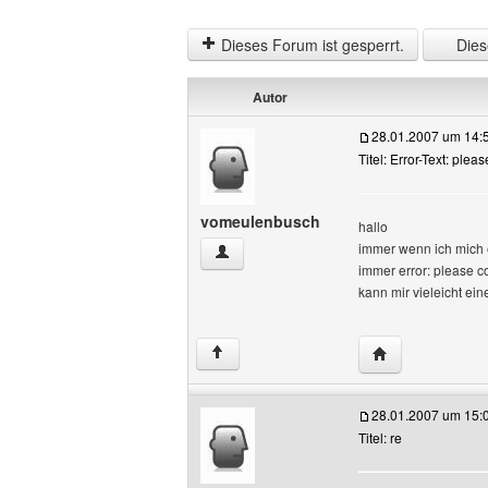
Dieses Forum ist gesperrt.
Diese
Autor
28.01.2007 um 14:
Titel: Error-Text: ple
vomeulenbusch
hallo
immer wenn ich mich
vomeulenbusch Benutzer-Profile anzei
immer error: please c
kann mir vieleicht ein
Website dieses 
↑
28.01.2007 um 15:
Titel: re