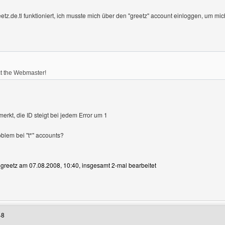
etz.de.tl funktioniert, ich musste mich über den "greetz" account einloggen, um 
ct the Webmaster!
rkt, die ID steigt bei jedem Error um 1
roblem bei "t*" accounts?
n greetz am 07.08.2008, 10:40, insgesamt 2-mal bearbeitet
Benutzers besuchen: greetz
48