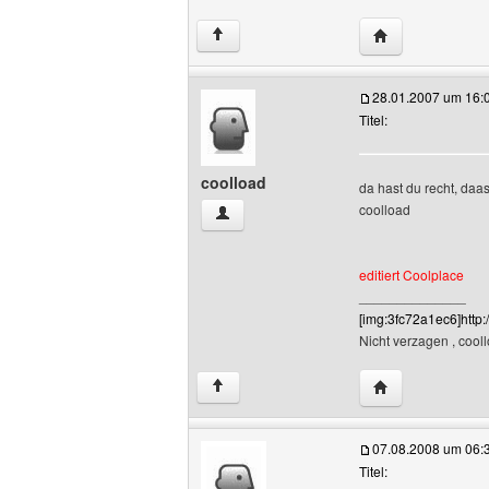
Website dieses 
↑
28.01.2007 um 16:
Titel:
coolload
da hast du recht, daas 
coolload
coolload Benutzer-Profile anzeigen
editiert Coolplace
______________
[img:3fc72a1ec6]http
Nicht verzagen , coollo
Website dieses 
↑
07.08.2008 um 06:
Titel: