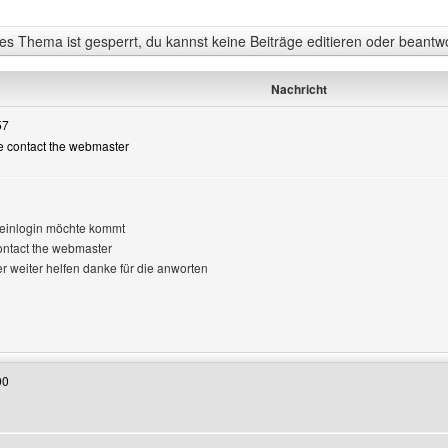
s Thema ist gesperrt, du kannst keine Beiträge editieren oder beantw
Nachricht
57
ase contact the webmaster
 einlogin möchte kommt
gen
ontact the webmaster
er weiter helfen danke für die anworten
Benutzers besuchen: vomeulenbusch
00