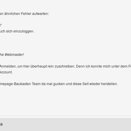
nen ähnlichen Fehler aufwarten:
l"
uch sich einzuloggen.
 the Webmaster!
nmelden, um hier überhaupt rein zuschreiben. Denn ich konnte mich unter dem Feh
Account.
epage-Baukasten Team da mal gucken und diese Seit wieder herstellen.
enutzers besuchen: r-tluk
59