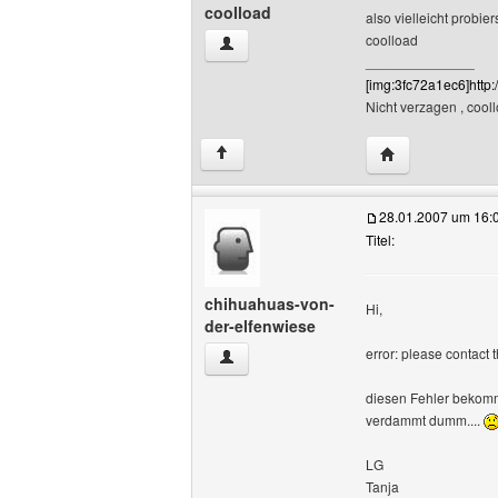
coolload
also vielleicht probi
coolload
coolload Benutzer-Profile anzeigen
______________
[img:3fc72a1ec6]http
Nicht verzagen , coollo
Website dieses 
↑
28.01.2007 um 16:
Titel:
chihuahuas-von-
Hi,
der-elfenwiese
error: please contact
chihuahuas-von-der-elfenwiese Benutze
diesen Fehler bekomme
verdammt dumm....
LG
Tanja