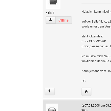
Naja, ich kann mit ei
r-tluk
r-tluk Benutzer-Profile anzeigen
Offline
auf der Seite "tluk.de.t
sowie unter dem Vers
steht folgendes:
Error ID 3642680!
Error: please contact
Ich musste mich Neu-A
funktioniert der neue 
Kann jemand vom Hom
LG
Website dieses B
↑
07.08.2008 um 08:
Titel: