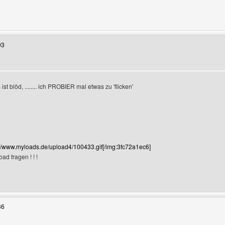
Benutzers besuchen: chihuahuas-von-der-elfenwiese
03
ist blöd, ........ ich PROBIER mal etwas zu 'flicken'
://www.myloads.de/upload4/100433.gif[/img:3fc72a1ec6]
ad fragen ! ! !
Benutzers besuchen: coolload
36