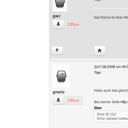
gwc
das thema ist zwar etwa
gwc Benutzer-Profile anzeigen
Offline
Website dieses 
↑
07.08.2008 um 09:
Titel:
Habe auch das gleich
greetz
greetz Benutzer-Profile anzeigen
Offline
Bei meiner Seite
http:
Zitat:
Error ID 111!
Error: please conta