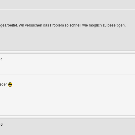
gearbeitet. Wir versuchen das Problem so schnell wie möglich zu beseitigen.
Benutzers besuchen: treo
14
ieder
Benutzers besuchen: tbrc
16