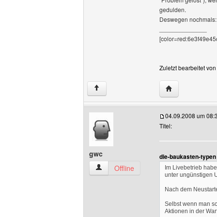
gedulden.
Deswegen nochmals: Bi
______________
[color=red:6e3f49e45c
Zuletzt bearbeitet vo
Website dieses B
↑
04.09.2008 um 08:
Titel:
gwc
die-baukasten-typen
gwc Benutzer-Profile anzeigen
Offline
Im Livebetrieb hab
unter ungünstigen 
Nach dem Neustarte
Selbst wenn man sch
Aktionen in der War