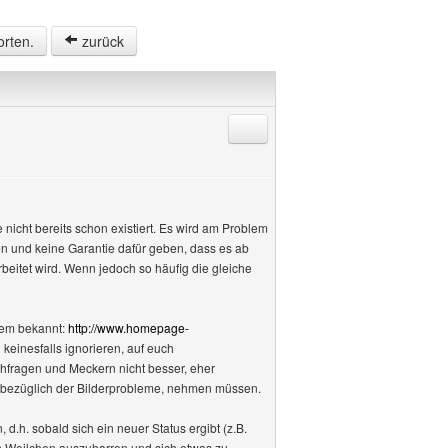
orten.
zurück
Antworten mit Zitat
nicht bereits schon existiert. Es wird am Problem
hen und keine Garantie dafür geben, dass es ab
rbeitet wird. Wenn jedoch so häufig die gleiche
lem bekannt:
http://www.homepage-
keinesfalls ignorieren, auf euch
hfragen und Meckern nicht besser, eher
ad bezüglich der Bilderprobleme, nehmen müssen.
d.h. sobald sich ein neuer Status ergibt (z.B.
in Weilchen auszuharren und sich etwas zu