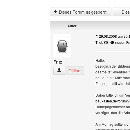
Dieses Forum ist gesperrt.
Diese
Autor
29.08.2008 um 20:
Titel: KEINE neuen Fr
Hallo,
Fritz
bezüglich der Bilderp
Fritz Benutzer-Profile anzeigen
Offline
gearbeitet, eventuell
heute Punkt Mitternac
Frage gestellt wird, h
Daher bitte ich um V
baukasten.de/forum/v
Homepagemacher baut u
verzögert das die Arb
Am Montag sollten, oh
"Problem gelöst"), we