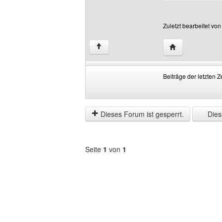
Zuletzt bearbeitet vo
Website dieses 
↑
Beiträge der letzten Z
Beiträge
Order
der
by
letzten
Dieses Forum ist gesperrt.
Diese
Zeit
anzeigen
Seite
1
von
1
Forum
auswählen