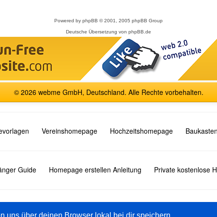
Powered by
phpBB
© 2001, 2005 phpBB Group
Deutsche Übersetzung von
phpBB.de
© 2026 webme GmbH, Deutschland. Alle Rechte vorbehalten.
vorlagen
Vereinshomepage
Hochzeitshomepage
Baukasten
fänger Guide
Homepage erstellen Anleitung
Private kostenlose
English
Español
Français
Italiano
Polski
Русский
on uns über deinen Browser lokal bei dir speichern.