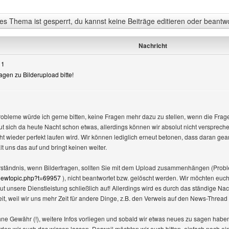
s Thema ist gesperrt, du kannst keine Beiträge editieren oder beantw
Nachricht
11
agen zu Bilderupload bitte!
robleme würde ich gerne bitten, keine Fragen mehr dazu zu stellen, wenn die Frage 
 tut sich da heute Nacht schon etwas, allerdings können wir absolut nicht versprec
ht wieder perfekt laufen wird. Wir können lediglich erneut betonen, dass daran gea
ält uns das auf und bringt keinen weiter.
erständnis, wenn Bilderfragen, sollten Sie mit dem Upload zusammenhängen (Prob
iewtopic.php?t=69957
), nicht beantwortet bzw. gelöscht werden. Wir möchten euch 
nsere Dienstleistung schließlich auf! Allerdings wird es durch das ständige Nac
eit, weil wir uns mehr Zeit für andere Dinge, z.B. den Verweis auf den News-Thre
ne Gewähr (!), weitere Infos vorliegen und sobald wir etwas neues zu sagen haben, 
rden wir euch das wissen lassen. Derweil möchten wir euch bitten, einfach noch e