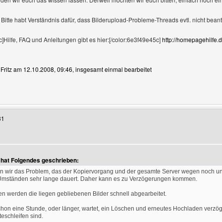
tte habt Verständnis dafür, dass Bilderupload-Probleme-Threads evtl. nicht beant
]Hilfe, FAQ und Anleitungen gibt es hier:[/color:6e3f49e45c]
http://homepagehilfe.d
n Fritz am 12.10.2008, 09:46, insgesamt einmal bearbeitet
enutzers besuchen: Fritz
31
 hat Folgendes geschrieben:
en wir das Problem, das der Kopiervorgang und der gesamte Server wegen noch ung
Umständen sehr lange dauert. Daher kann es zu Verzögerungen kommen.
n werden die liegen gebliebenen Bilder schnell abgearbeitet.
on eine Stunde, oder länger, wartet, ein Löschen und erneutes Hochladen verzöge
teschleifen sind.