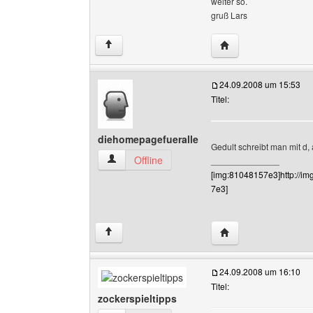
weiter so.
gruß Lars
Website dieses Benu
↑
24.09.2008 um 15:53
Titel:
diehomepagefueralle
Gedult schreibt man mit d,
diehomepagefueralle Benutzer-Profile anzeige
Offline
______________
[img:81048157e3]http://i
7e3]
Website dieses Benu
↑
24.09.2008 um 16:10
Titel:
zockerspieltipps