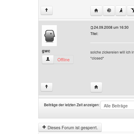
Website dieses Benut
↑
24.09.2008 um 16:30
Titel:
gwc
solche zickereien will ich
*closed*
gwc Benutzer-Profile anzeigen
Offline
Website dieses Benu
↑
Beiträge der letzten Zeit anzeigen:
Beiträge
Order
der
by
letzten
Dieses Forum ist gesperrt.
Zeit