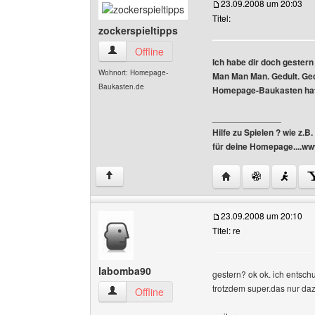
23.09.2008 um 20:03
Titel:
zockerspieltipps
zockerspieltipps Benutzer-Profile anzeigen
Offline
Ich habe dir doch gestern
Wohnort: Homepage-
Man Man Man. Gedult. Ged
Baukasten.de
Homepage-Baukasten hat
______________
Hilfe zu Spielen ? wie z.B
für deine Homepage....www.
Website dieses Benut
↑
23.09.2008 um 20:10
Titel: re
labomba90
gestern? ok ok. ich entsc
trotzdem super.das nur daz
labomba90 Benutzer-Profile anzeigen
Offline