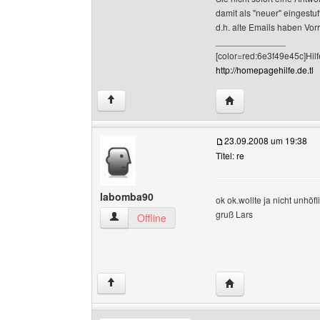
damit als "neuer" eingestuf
d.h. alte Emails haben Vor
______________
[color=red:6e3f49e45c]Hilf
http://homepagehilfe.de.tl
Website dieses Benut
↑
23.09.2008 um 19:38
Titel: re
labomba90
ok ok.wollte ja nicht unhöf
gruß Lars
labomba90 Benutzer-Profile anzeigen
Offline
Website dieses Benu
↑