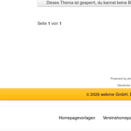
Dieses Thema ist gesperrt, du kannst keine B
anzeigen
Seite
1
von
1
Forum
auswählen
Powered by
p
Deutsche
© 2026 webme GmbH, De
Homepagevorlagen
Vereinshomep