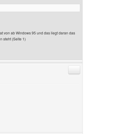
hat von ab Windows 95 und das liegt daran das
 steht (Seite 1)
Antworten mit Zitat