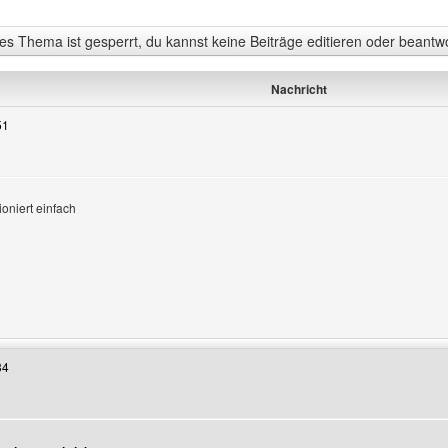
s Thema ist gesperrt, du kannst keine Beiträge editieren oder beantw
Nachricht
51
ioniert einfach
Benutzers besuchen: vladdracula
34