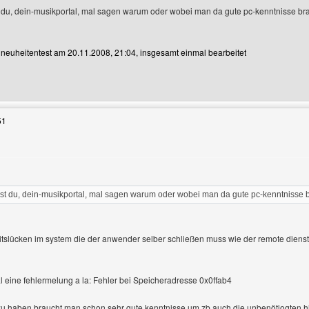
st du, dein-musikportal, mal sagen warum oder wobei man da gute pc-kenntnisse br
n neuheitentest am 20.11.2008, 21:04, insgesamt einmal bearbeitet
Benutzers besuchen: neuheitentest
51
nnst du, dein-musikportal, mal sagen warum oder wobei man da gute pc-kenntnisse 
heitslücken im system die der anwender selber schließen muss wie der remote diens
al eine fehlermelung a la: Fehler bei Speicheradresse 0x0ffab4
zu haben braucht man schon sehr gute kenntnisse um zb auch die unbenötiogten 