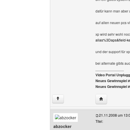
dafür kann man aber 
auf allen neuen pcs vi
xp wird sehr wohl noch
alias%3Daps&field-
und der support für x
bei alternate gibts au
______________
Video Portal Unplug
Neues Gewinnspiel 
Neues Gewinnspiel 
Website dieses 
↑
21.11.2008 um 13:
Titel:
abzocker