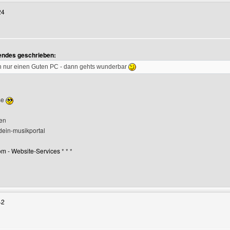
24
gendes geschrieben:
igen
h nur einen Guten PC - dann gehts wunderbar
se
ßen
dein-musikportal
m - Website-Services
* * *
Benutzers besuchen: dein-musikportal
42