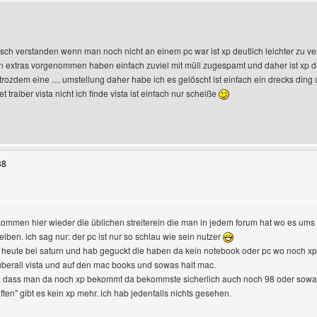
ch verstanden wenn man noch nicht an einem pc war ist xp deutlich leichter zu ver
 an extras vorgenommen haben einfach zuviel mit müll zugespamt und daher ist xp 
 trozdem eine .... umstellung daher habe ich es gelöscht ist einfach ein drecks ding u
 traiber vista nicht ich finde vista ist einfach nur scheiße
Benutzers besuchen: abzocker
38
 kommen hier wieder die üblichen streiterein die man in jedem forum hat wo es ums 
iben. ich sag nur: der pc ist nur so schlau wie sein nutzer
n
eute bei saturn und hab geguckt die haben da kein notebook oder pc wo noch xp d
überall vista und auf den mac books und sowas halt mac.
lar, dass man da noch xp bekommt da bekommste sicherlich auch noch 98 oder sowas.
ten" gibt es kein xp mehr. ich hab jedenfalls nichts gesehen.