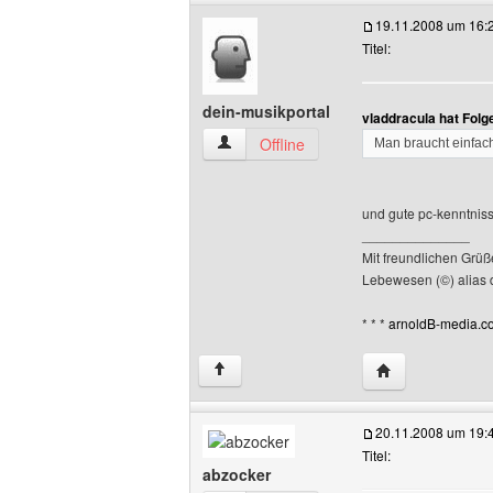
19.11.2008 um 16:
Titel:
dein-musikportal
vladdracula hat Fol
dein-musikportal Benutzer-Profile anze
Offline
Man braucht einfac
und gute pc-kenntnis
______________
Mit freundlichen Grü
Lebewesen (©) alias 
* * *
arnoldB-media.co
Website dieses 
↑
20.11.2008 um 19:
Titel:
abzocker