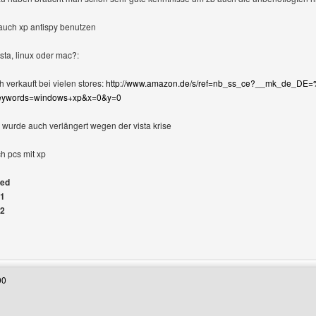
auch xp antispy benutzen
sta, linux oder mac?:
 verkauft bei vielen stores:
http://www.amazon.de/s/ref=nb_ss_ce?__mk_de_
keywords=windows+xp&x=0&y=0
p wurde auch verlängert wegen der vista krise
ch pcs mit xp
ged
#1
#2
Benutzers besuchen: gameshop
00