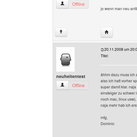
abzocker Benutzer-Profile anzeigen
Offline
jo wenn man neu anfän
Website dieses 
↑
20.11.2008 um 20:
Titel:
ähhm dazu muss ich
neuheitentest
also ich hatt vorher 
neuheitentest Benutzer-Profile anzeige
Offline
super damit klar. naj
einsteiger zu schwer i
noch mac, linux usw).
naja mehr hab ich ers
mfg,
Dominic