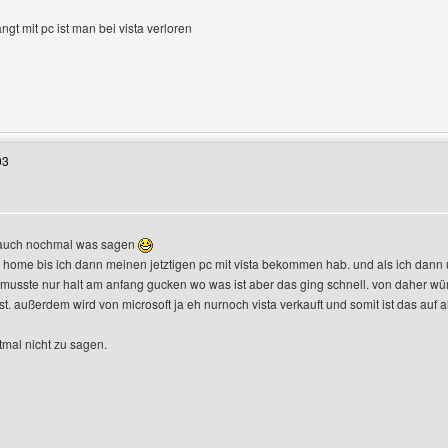
gt mit pc ist man bei vista verloren
Benutzers besuchen: abzocker
03
 auch nochmal was sagen
xp home bis ich dann meinen jetztigen pc mit vista bekommen hab. und als ich dann 
n
a musste nur halt am anfang gucken wo was ist aber das ging schnell. von daher wü
st. außerdem wird von microsoft ja eh nurnoch vista verkauft und somit ist das auf al
tmal nicht zu sagen.