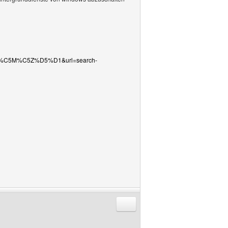
DE=%C5M%C5Z%D5%D1&url=search-
Antworten mit Zitat