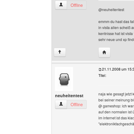
abzocker Benutzer-Profile anzeigen
Offline
@neuheitentest
emmm du hast das fals
in vista allen scheiß
kentnisse hat ist vista
sehr neue und xp findet
Website dieses 
↑
21.11.2008 um 15:
Titel:
naja wie gesagt jetzt
neuheitentest
bei seiner meinung ble
neuheitentest Benutzer-Profile anzeige
Offline
@ gameshop: ich war h
auf den normalen ist 
im internet ist das k
"elektronikfachgeschäf