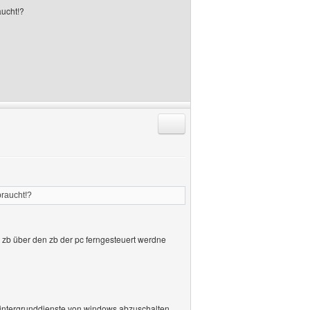
aucht!?
Antworten mit Zitat
braucht!?
t zb über den zb der pc ferngesteuert werdne
hintergrunddienste von windows abzuschalten