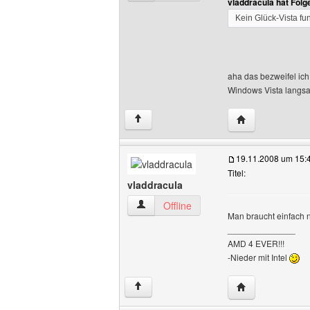
vladdracula hat Fol
Kein Glück-Vista fun
aha das bezweifel ich
Windows Vista langsam
Website dieses 
↑
19.11.2008 um 15:
Titel:
vladdracula
vladdracula Benutzer-Profile anzeigen
Offline
Man braucht einfach 
______________
AMD 4 EVER!!!
-Nieder mit Intel
Website dieses 
↑