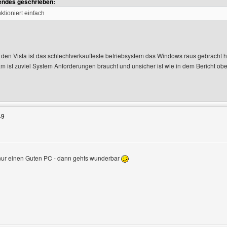
gendes geschrieben:
ktioniert einfach
 den Vista ist das schlechtverkaufteste betriebsystem das Windows raus gebracht 
 ist zuviel System Anforderungen braucht und unsicher ist wie in dem Bericht oben
Benutzers besuchen: abzocker
49
nur einen Guten PC - dann gehts wunderbar
Benutzers besuchen: vladdracula