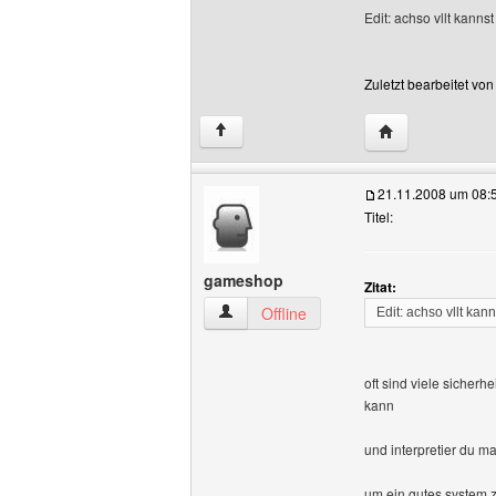
Edit: achso vllt kann
Zuletzt bearbeitet vo
Website dieses 
↑
21.11.2008 um 08:
Titel:
gameshop
Zitat:
gameshop Benutzer-Profile anzeigen
Offline
Edit: achso vllt ka
oft sind viele sicher
kann
und interpretier du m
um ein gutes system 