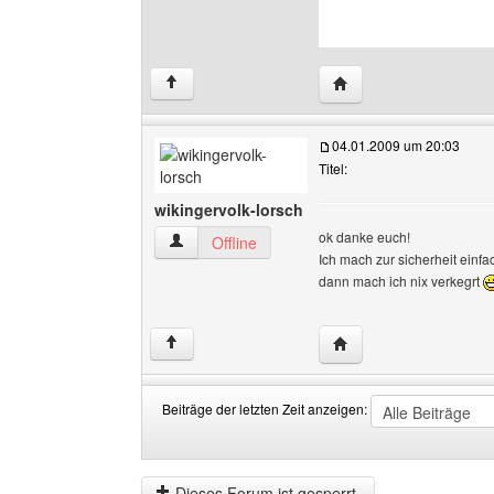
Website dieses Benut
↑
04.01.2009 um 20:03
Titel:
wikingervolk-lorsch
ok danke euch!
wikingervolk-lorsch Benutzer-Profile anzeigen
Offline
Ich mach zur sicherheit einfac
dann mach ich nix verkegrt
Website dieses Benutze
↑
Beiträge der letzten Zeit anzeigen:
Beiträge
Order
der
by
letzten
Dieses Forum ist gesperrt.