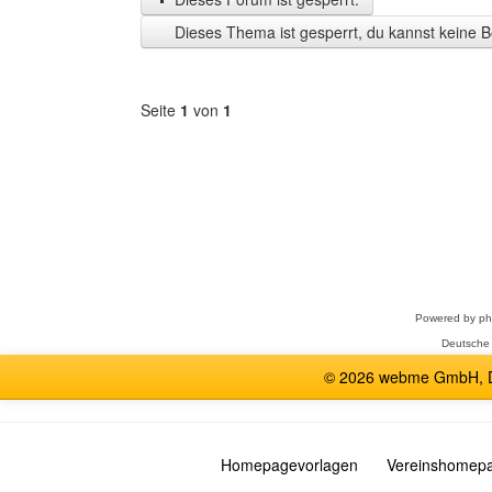
Zeit
Dieses Thema ist gesperrt, du kannst keine B
anzeigen
Seite
1
von
1
Forum
auswählen
Powered by
p
Deutsche
© 2026 webme GmbH, De
Homepagevorlagen
Vereinshomep