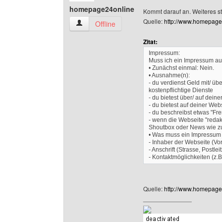
homepage24online
Kommt darauf an. Weiteres st
Quelle:
http://www.homepage
homepage24online Benutzer-Profile anzeigen
Offline
Zitat:
Impressum:
Muss ich ein Impressum au
• Zunächst einmal: Nein.
• Ausnahme(n):
- du verdienst Geld mit/ ü
kostenpflichtige Dienste
- du bietest über/ auf dein
- du bietest auf deiner We
- du beschreibst etwas "Fre
- wenn die Webseite "redakt
Shoutbox oder News wie zu
• Was muss ein Impressum 
- Inhaber der Webseite (V
- Anschrift (Strasse, Postlei
- Kontaktmöglichkeiten (z.B
Quelle:
http://www.homepage
______________