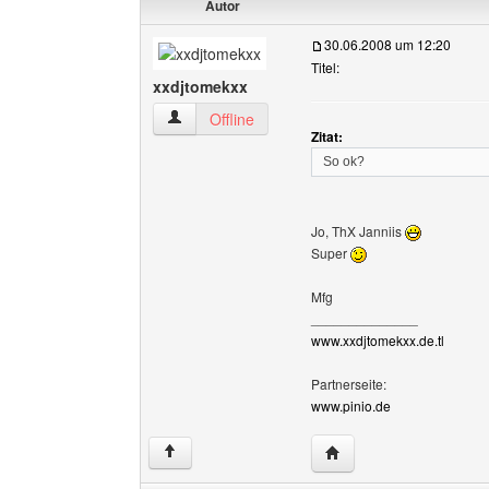
Autor
30.06.2008 um 12:20
Titel:
xxdjtomekxx
xxdjtomekxx Benutzer-Profile anzeigen
Offline
Zitat:
So ok?
Jo, ThX Janniis
Super
Mfg
______________
www.xxdjtomekxx.de.tl
Partnerseite:
www.pinio.de
Website dieses Benutz
↑