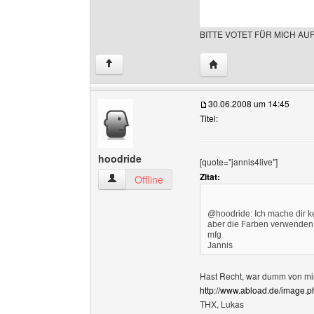
BITTE VOTET FÜR MICH AU
Website dieses Benutze
↑
30.06.2008 um 14:45
Titel:
hoodride
[quote="jannis4live"]
Zitat:
hoodride Benutzer-Profile anzeigen
Offline
@hoodride: Ich mache dir ke
aber die Farben verwenden
mfg
Jannis
Hast Recht, war dumm von mir.
http://www.abload.de/image.
THX, Lukas