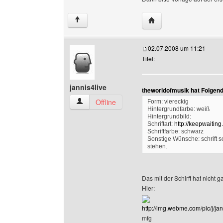
Website dieses Benutze
↑
02.07.2008 um 11:21
Titel:
jannis4live
theworldofmusik hat Folgen
jannis4live Benutzer-Profile anzeigen
Offline
Form: viereckig
Hintergrundfarbe: weiß
Hintergrundbild:
Schriftart:
http://keepwaitin
Schriftfarbe: schwarz
Sonstige Wünsche: schrift s
stehen.
Das mit der Schirft hat nicht g
Hier:
http://img.webme.com/pic/j/jan
mfg