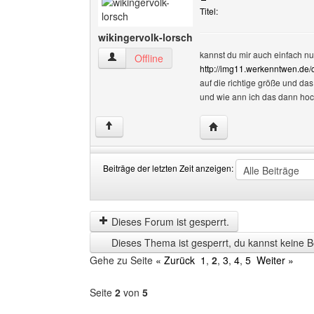
Titel:
wikingervolk-lorsch
kannst du mir auch einfach nur
wikingervolk-lorsch Benutzer-Profile anzeigen
Offline
http://img11.werkenntwen.de/
auf die richtige größe und da
und wie ann ich das dann ho
Website dieses Benutze
↑
Beiträge der letzten Zeit anzeigen:
Beiträge
Order
der
by
letzten
Dieses Forum ist gesperrt.
Zeit
Dieses Thema ist gesperrt, du kannst keine B
anzeigen
Gehe zu Seite
« Zurück
1
,
2
,
3
,
4
,
5
Weiter »
Seite
2
von
5