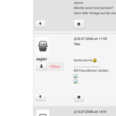
Jannis
Möchte sonst noch jemand?
Dann bitte Vorlage auf der er
Website dieses Benutze
↑
02.07.2008 um 11:53
Titel:
zagler
danke jannis
______________
zagler Benutzer-Profile anzeigen
Offline
Mit Freundlichen Grüßen
Website dieses Benutze
↑
10.07.2008 um 14:51