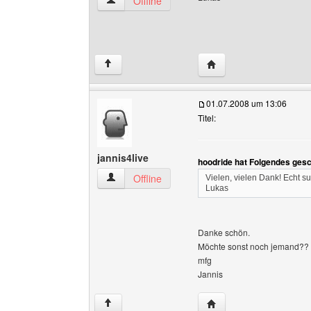
hoodride Benutzer-Profile anzeigen
Offline
Website dieses Benutze
↑
01.07.2008 um 13:06
Titel:
jannis4live
hoodride hat Folgendes gesc
jannis4live Benutzer-Profile anzeigen
Offline
Vielen, vielen Dank! Echt s
Lukas
Danke schön.
Möchte sonst noch jemand??
mfg
Jannis
Website dieses Benutze
↑