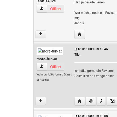
jannis4live
Hab ja gerade Ferien
jannis4live Benutzer-Profile anzeigen
Offline
Wer möchte noch ein Favicon
mfg
Jannis
Website dieses Benutze
↑
18.01.2009 um 12:46
Titel:
more-fun-at
more-fun-at Benutzer-Profile anzeigen
Offline
Ich hätte gerne ein Favicon!
Wohnort: USA (United States
Sollte sich an Orange halten.
of Austria)
Website dieses Benutze
↑
18.01.2009 um 13:08