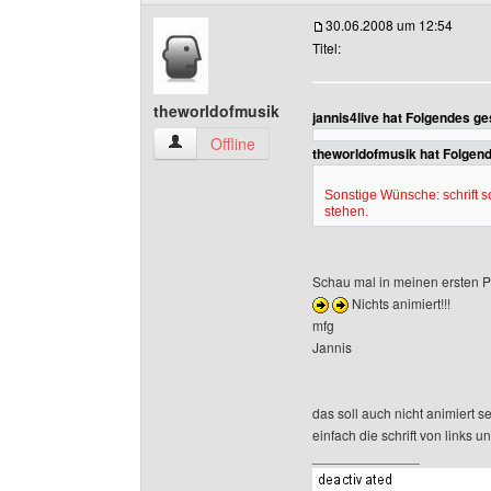
30.06.2008 um 12:54
Titel:
theworldofmusik
jannis4live hat Folgendes g
theworldofmusik Benutzer-Profile anzeigen
Offline
theworldofmusik hat Folgen
Sonstige Wünsche: schrift s
stehen.
Schau mal in meinen ersten Po
Nichts animiert!!!
mfg
Jannis
das soll auch nicht animiert sei
einfach die schrift von links u
______________