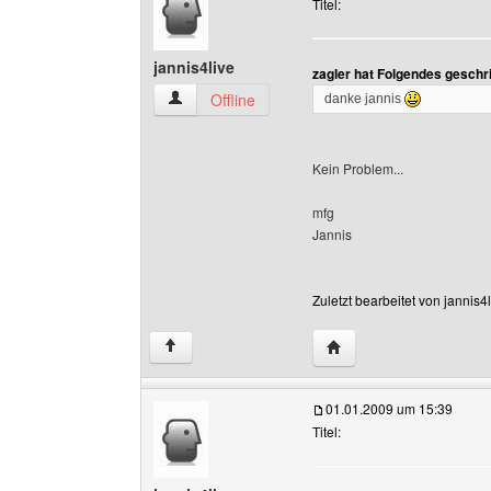
Titel:
jannis4live
zagler hat Folgendes geschr
jannis4live Benutzer-Profile anzeigen
Offline
danke jannis
Kein Problem...
mfg
Jannis
Zuletzt bearbeitet von jannis
Website dieses Benutze
↑
01.01.2009 um 15:39
Titel: