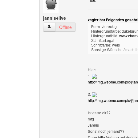
Titel:
jannis4live
zagler hat Folgendes geschr
jannis4live Benutzer-Profile anzeigen
Offline
Form: viereckig
Hintergrundfarbe: dukelgrü
Hintergrundbild:
www.chame
Schriftart:egal
Schriftfarbe: weis
Sonstige Wünsche:/ mach i
Hier:
1.
http://img.webme.com/pic/j/ja
2.
http://img.webme.com/pic/j/ja
Ist es so ok??
mfg
Jannis
Sonst noch jemand??
Dann bitte Vorlage auf der er