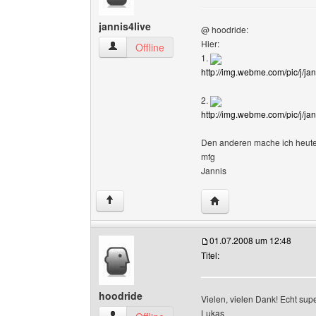
jannis4live
@ hoodride:
Hier:
jannis4live Benutzer-Profile anzeigen
Offline
1.
http://img.webme.com/pic/j/jan
2.
http://img.webme.com/pic/j/ja
Den anderen mache ich heute
mfg
Jannis
Website dieses Benutze
↑
01.07.2008 um 12:48
Titel:
hoodride
Vielen, vielen Dank! Echt sup
Lukas