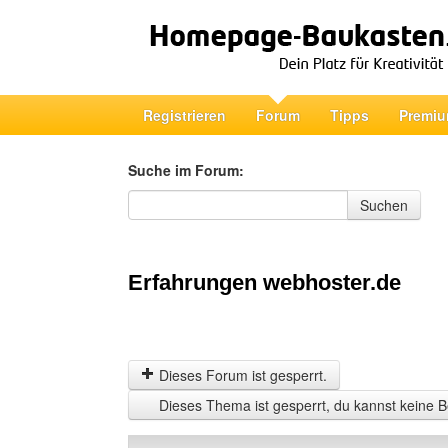
Registrieren
Forum
Tipps
Premiu
Suche im Forum:
Suche im Forum
Suchen
Erfahrungen webhoster.de
Dieses Forum ist gesperrt.
Dieses Thema ist gesperrt, du kannst keine B