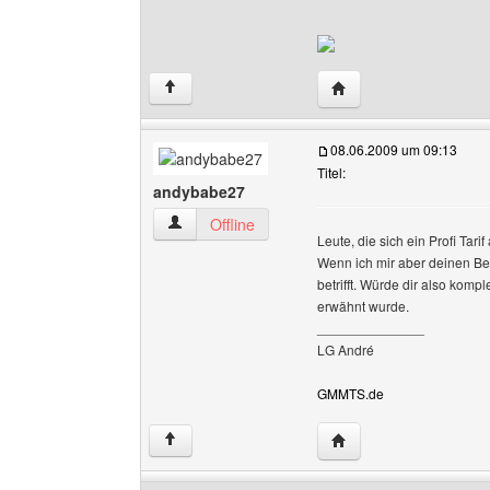
Website dieses Benut
↑
08.06.2009 um 09:13
Titel:
andybabe27
andybabe27 Benutzer-Profile anzeigen
Offline
Leute, die sich ein Profi Ta
Wenn ich mir aber deinen Be
betrifft. Würde dir also komp
erwähnt wurde.
______________
LG André
GMMTS.de
Website dieses Benut
↑