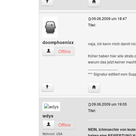
Website dieses Benut
↑
09.06.2009 um 18:47
Titel:
doomphoenixx
naja, ich kenn mich damit ni
doomphoenixx Benutzer-Profile anzeigen
Offline
früher haben hier alle strato
warum das jetzt keiner macht
______________
*** Signatur editiert vom Sup
Website dieses Benut
↑
09.06.2009 um 19:05
Titel:
wdys
wdys Benutzer-Profile anzeigen
Offline
NEIN, ichmoechte von leute
Wohnort: USA
haben eine BEWERTUNG HAB