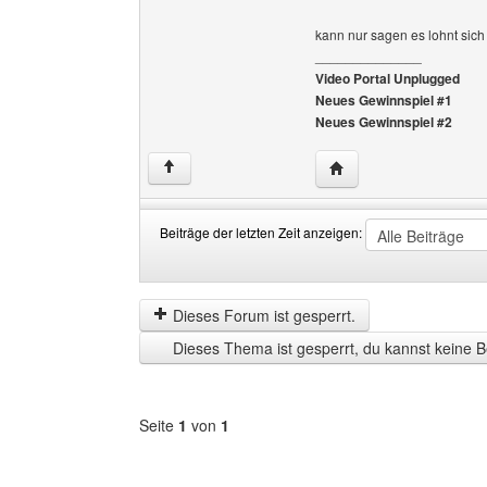
kann nur sagen es lohnt sich 
______________
Video Portal Unplugged
Neues Gewinnspiel #1
Neues Gewinnspiel #2
Website dieses Benut
↑
Beiträge der letzten Zeit anzeigen:
Beiträge
Order
der
by
letzten
Dieses Forum ist gesperrt.
Zeit
Dieses Thema ist gesperrt, du kannst keine B
anzeigen
Seite
1
von
1