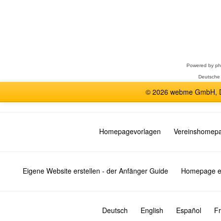
Forum
auswählen
Powered by
p
Deutsche
© 2026 webme GmbH, De
Homepagevorlagen
Vereinshomep
Eigene Website erstellen - der Anfänger Guide
Homepage er
Deutsch
English
Español
Fr