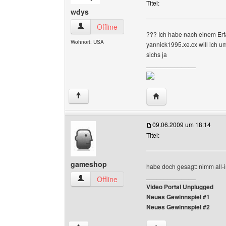
Titel:
wdys
wdys Benutzer-Profile anzeigen
Offline
??? Ich habe nach einem Erfa
Wohnort: USA
yannick1995.xe.cx will ich u
sichs ja
______________
Website dieses Benutz
↑
09.06.2009 um 18:14
Titel:
gameshop
habe doch gesagt: nimm all-i
______________
gameshop Benutzer-Profile anzeigen
Offline
Video Portal Unplugged
Neues Gewinnspiel #1
Neues Gewinnspiel #2