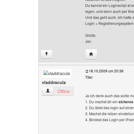
Du kannst ein Loginscript af 
legen, und dann auch per Ifr
Und das geht auch. Ich hatte 
Login + Registrierungssyste
Grüße,
Jan
Website dieses Benutze
↑
18.10.2009 um 20:36
Titel:
vladdracula
vladdracula Benutzer-Profile anzeigen
Offline
Ja ich denk auch das sollte mö
1. Du machst dir ein
sicheres
2. Du lädst das login auf eine
3. Machst die letzen einstell
4. Bindest das Login per iFra