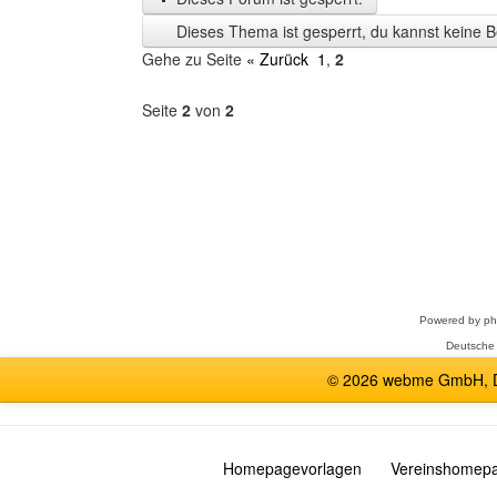
Zeit
Dieses Thema ist gesperrt, du kannst keine B
anzeigen
Gehe zu Seite
« Zurück
1
,
2
Seite
2
von
2
Forum
auswählen
Powered by
p
Deutsche
© 2026 webme GmbH, De
Homepagevorlagen
Vereinshomep