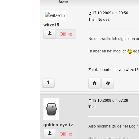
Autor
17.10.2009 um 20:56
Titel: Ne des
witze15
witze15 Benutzer-Profile anzeigen
Offline
Ne des wollte ich eig In den
Ist aber eh net möglich
ega
Zuletzt bearbeitet von witze1
Website dieses Benutze
↑
18.10.2009 um 07:26
Titel:
golden-eye-tv
Also nochmal zu deiner Login
golden-eye-tv Benutzer-Profile anzeigen
Offline
Natürlich ist das möglich.