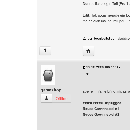
Der restliche login Teil (Prof
Edit: Hab sogar gerade ein log
melde dich mal bei mir per E-
Zuletzt bearbeitet von vladdr
Website dieses Benutze
↑
19.10.2009 um 11:35
Titel:
gameshop
aber ein iframe bringt nichts 
______________
gameshop Benutzer-Profile anzeigen
Offline
Video Portal Unplugged
Neues Gewinnspiel #1
Neues Gewinnspiel #2