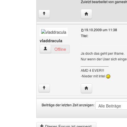
Zuletzt bearbeitet von games
Website dieses Benutz
↑
19.10.2009 um 11:38
Titel:
vladdracula
vladdracula Benutzer-Profile anzeigen
Offline
Ja doch das geht per iframe.
Nur wenn der User sich eingel
______________
AMD 4 EVER!!!
-Nieder mit Intel
Website dieses Benutze
↑
Beiträge der letzten Zeit anzeigen:
Beiträge
Order
der
by
letzten
Dieses Forum ist gesperrt.