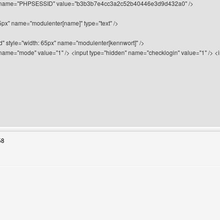
n" name="PHPSESSID" value="b3b3b7e4cc3a2c52b40446e3d9d432a0" />
65px" name="modulenter[name]" type="text" />
" style="width: 65px" name="modulenter[kennwort]" />
name="mode" value="1" /> <input type="hidden" name="checklogin" value="1" /> <i
Benutzers besuchen: vladdracula
58