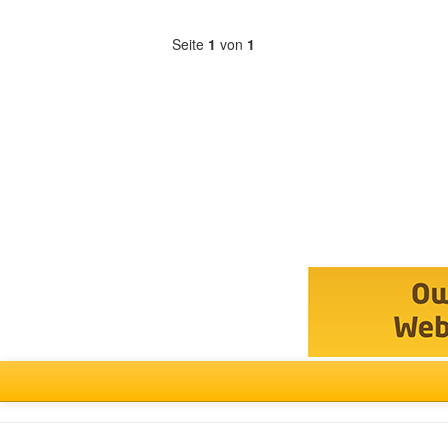
anzeigen
Seite
1
von
1
Forum
auswählen