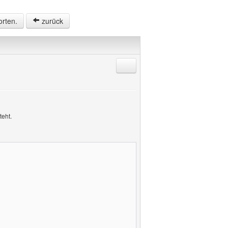
orten.
zurück
Antworten mit Zitat
teht.