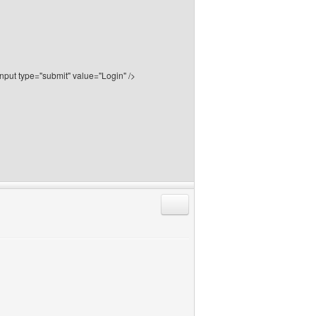
nput type="submit" value="Login" />
Antworten mit Zitat