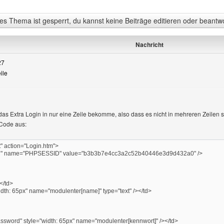
s Thema ist gesperrt, du kannst keine Beiträge editieren oder beantw
Nachricht
27
eile
as Extra Login in nur eine Zeile bekomme, also dass es nicht in mehreren Zeilen s
-Code aus:
" action="Login.htm">
en" name="PHPSESSID" value="b3b3b7e4cc3a2c52b40446e3d9d432a0" />
</td>
idth: 65px" name="modulenter[name]" type="text" /></td>
ssword" style="width: 65px" name="modulenter[kennwort]" /></td>