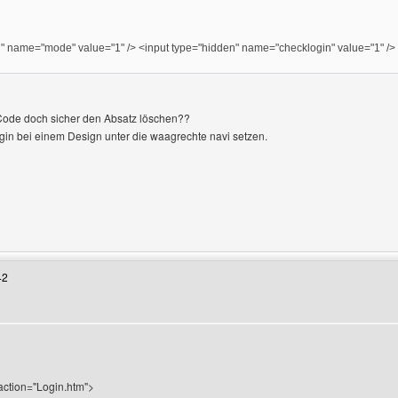
" name="mode" value="1" /> <input type="hidden" name="checklogin" value="1" /> 
ode doch sicher den Absatz löschen??
ogin bei einem Design unter die waagrechte navi setzen.
enutzers besuchen: flo-t
42
action="Login.htm">