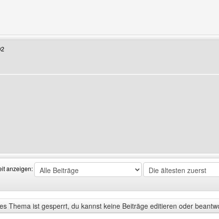
enutzers besuchen: flo-t
02
Benutzers besuchen: vladdracula
eit anzeigen:
s Thema ist gesperrt, du kannst keine Beiträge editieren oder beantw