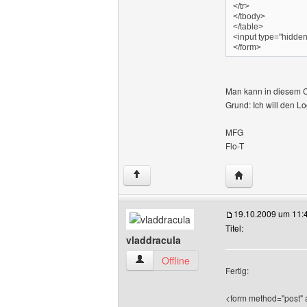
</tr>
</tbody>
</table>
<input type="hidden
</form>
Man kann in diesem C
Grund: Ich will den L
MFG
Flo-T
Website dieses B
↑
19.10.2009 um 11:
Titel:
vladdracula
vladdracula Benutzer-Profile anzeigen
Offline
Fertig:
<form method="post" 