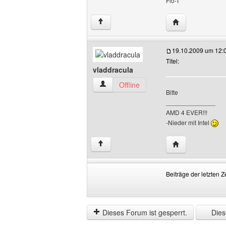
Flo-T
Website dieses B
↑
19.10.2009 um 12:
Titel:
vladdracula
vladdracula Benutzer-Profile anzeigen
Offline
Bitte
______________
AMD 4 EVER!!!
-Nieder mit Intel
Website dieses 
↑
Beiträge der letzten Z
Beiträge
Order
der
by
letzten
Dieses Forum ist gesperrt.
Diese
Zeit