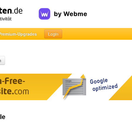
Premium-Upgrades
Login
n
le