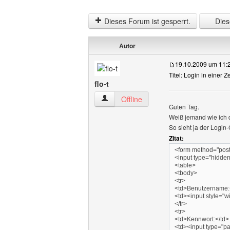
Dieses Forum ist gesperrt.
Diese
Autor
19.10.2009 um 11:
Titel: Login in einer Z
flo-t
flo-t Benutzer-Profile anzeigen
Offline
Guten Tag.
Weiß jemand wie ich d
So sieht ja der Login
Zitat:
<form method="post
<input type="hidd
<table>
<tbody>
<tr>
<td>Benutzername:
<td><input style="w
</tr>
<tr>
<td>Kennwort:</td>
<td><input type="pa