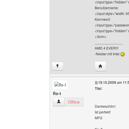
<input type="hidde
Benutzername:
<input style="width: 
Kennwort:
<input type="password
<input type="hidden" 
</form>
______________
AMD 4 EVER!!!
-Nieder mit Intel
Website dieses 
↑
19.10.2009 um 11:
Titel:
flo-t
flo-t Benutzer-Profile anzeigen
Offline
Dankeschön!
Ist perfekt!
MFG