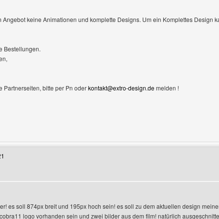
sem Angebot keine Animationen und komplette Designs. Um ein Komplettes Design k
re Bestellungen.
en,
e Partnerseiten, bitte per Pn oder
kontakt@extro-design.de
melden !
Benutzers besuchen: pasys-seite
21
er! es soll 874px breit und 195px hoch sein! es soll zu dem aktuellen design me
anzeigen
cobra11 logo vorhanden sein und zwei bilder aus dem film! natürlich ausgeschnitte