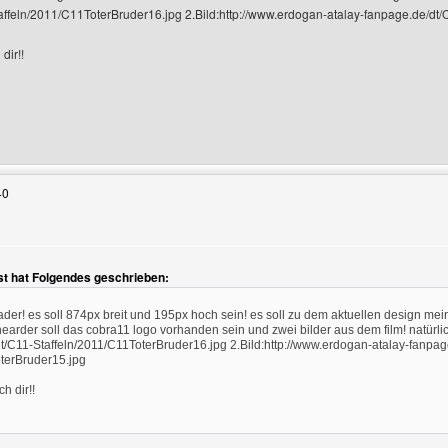
affeln/2011/C11ToterBruder16.jpg 2.Bild:http://www.erdogan-atalay-fanpage.de/dt
dir!!
Benutzers besuchen: webmastermarco-test
40
 hat Folgendes geschrieben:
ader! es soll 874px breit und 195px hoch sein! es soll zu dem aktuellen design 
earder soll das cobra11 logo vorhanden sein und zwei bilder aus dem film! natürlic
t/C11-Staffeln/2011/C11ToterBruder16.jpg 2.Bild:http://www.erdogan-atalay-fanpag
oterBruder15.jpg
h dir!!