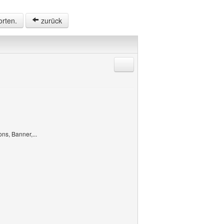
orten.
zurück
Antworten mit Zitat
ons, Banner,...