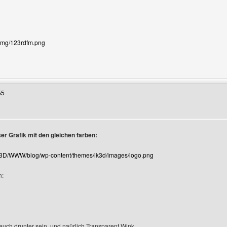
/img/123rdfm.png
Benutzers besuchen: uaberlin
55
er Grafik mit den gleichen farben:
K3D/WWW/blog/wp-content/themes/lk3d/images/logo.png
n:
 auch drunter sein, und naürlich Transparent Wink