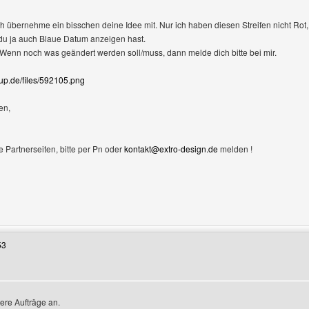
ch übernehme ein bisschen deine Idee mit. Nur ich haben diesen Streifen nicht Ro
du ja auch Blaue Datum anzeigen hast.
ir. Wenn noch was geändert werden soll/muss, dann melde dich bitte bei mir.
tup.de/files/592105.png
en,
e Partnerseiten, bitte per Pn oder
kontakt@extro-design.de
melden !
Benutzers besuchen: pasys-seite
53
ere Aufträge an.