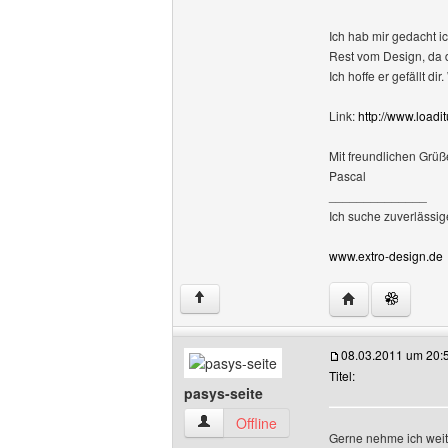
Ich hab mir gedacht i
Rest vom Design, da 
Ich hoffe er gefällt d
Link:
http://www.loadi
Mit freundlichen Grüß
Pascal
______________
Ich suche zuverlässig
www.extro-design.de
Website dieses 
↑
08.03.2011 um 20:
Titel:
pasys-seite
pasys-seite Benutzer-Profile anzeigen
Offline
Gerne nehme ich weit