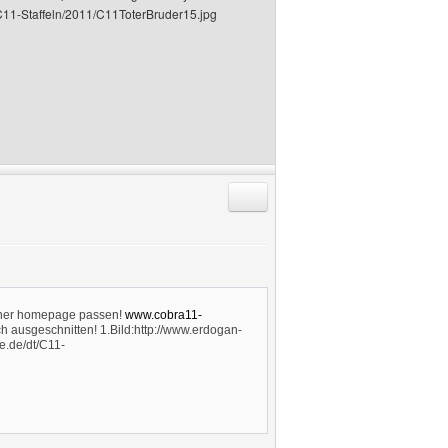
/C11-Staffeln/2011/C11ToterBruder15.jpg
Antworten mit Zitat
meiner homepage passen!
www.cobra11-
h ausgeschnitten! 1.Bild:http://www.erdogan-
e.de/dt/C11-