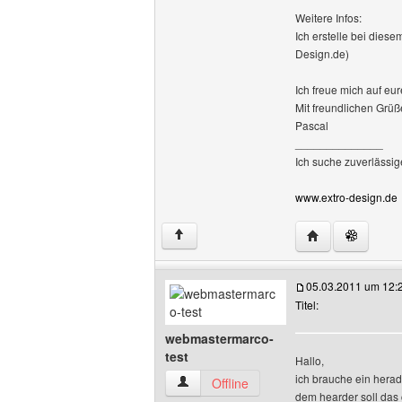
Weitere Infos:
Ich erstelle bei die
Design.de)
Ich freue mich auf eu
Mit freundlichen Grüß
Pascal
______________
Ich suche zuverlässig
www.extro-design.de
Website dieses 
↑
05.03.2011 um 12:
Titel:
webmastermarco-
test
Hallo,
ich brauche ein herad
webmastermarco-test Benutzer-Profile 
Offline
dem hearder soll das 