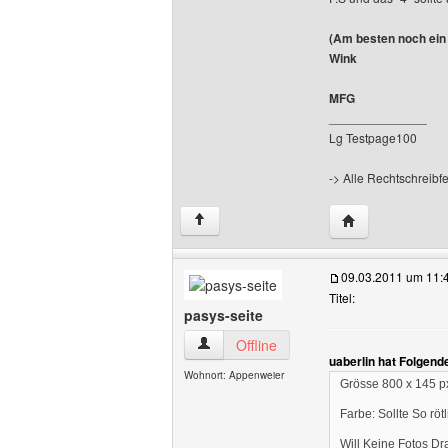
(Am besten noch ein
Wink
MFG
______________
Lg Testpage100
-> Alle Rechtschreibf
Website dieses 
↑
09.03.2011 um 11:
Titel:
pasys-seite
pasys-seite Benutzer-Profile anzeigen
Offline
uaberlin hat Folgend
Wohnort: Appenweier
Grösse 800 x 145 p
Farbe: Sollte So rö
Will Keine Fotos Dr