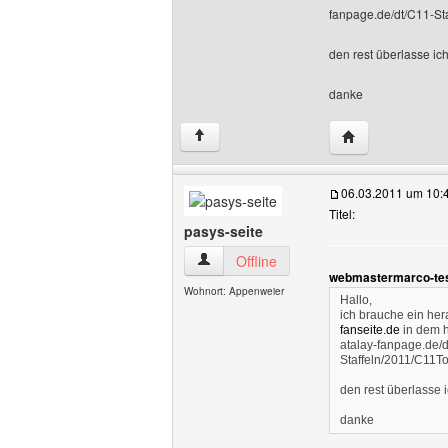
fanpage.de/dt/C11-St
den rest überlasse ich 
danke
Website dieses 
↑
06.03.2011 um 10:
Titel:
pasys-seite
pasys-seite Benutzer-Profile anzeigen
Offline
webmastermarco-test
Wohnort: Appenweier
Hallo,
ich brauche ein her
fanseite.de
in dem h
atalay-fanpage.de/d
Staffeln/2011/C11T
den rest überlasse ic
danke