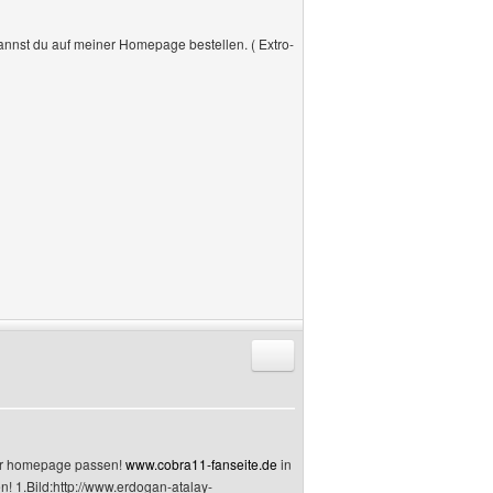
annst du auf meiner Homepage bestellen. ( Extro-
Antworten mit Zitat
iner homepage passen!
www.cobra11-fanseite.de
in
n! 1.Bild:http://www.erdogan-atalay-