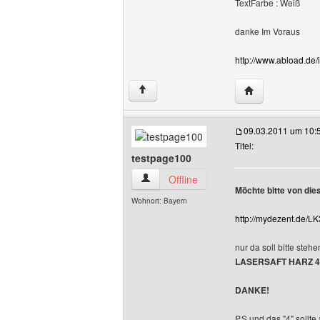
TextFarbe : Weiß
danke Im Voraus
http://www.abload.de
Website dieses 
↑
09.03.2011 um 10:
Titel:
testpage100
testpage100 Benutzer-Profile anzeigen
Offline
Möchte bitte von dies
Wohnort: Bayern
http://mydezent.de/L
nur da soll bitte stehe
LASERSAFT HARZ 4
DANKE!
P.S und das "4" sollte