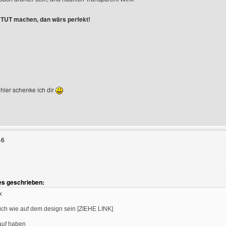
 TUT machen, dan wärs perfekt!
ehler schenke ich dir
Benutzers besuchen: testpage100
46
es geschrieben:
x
tlich wie auf dem design sein [ZIEHE LINK]
auf haben