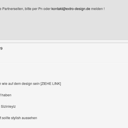
e Partnerseiten, bitte per Pn oder
kontakt@extro-design.de
melden !
Benutzers besuchen: pasys-seite
29
ich wie auf dem design sein [ZIEHE LINK]
uf haben
 Sizinleyiz
ft sollte stylish aussehen