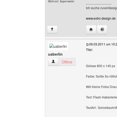
Wohnort: Appenweier
______________
Ich suche zuverlässig
www.extro-design.de
Website dieses 
↑
09.03.2011 um 10:
Titel:
uaberlin
uaberlin Benutzer-Profile anzeigen
Offline
Grösse 800 x 145 px
Farbe: Sollte So rötl
Will Keine Fotos Dra
Text :Flash Haberlerle
TextArt : Schreibschrif