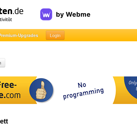
Premium-Upgrades
Login
n
ett