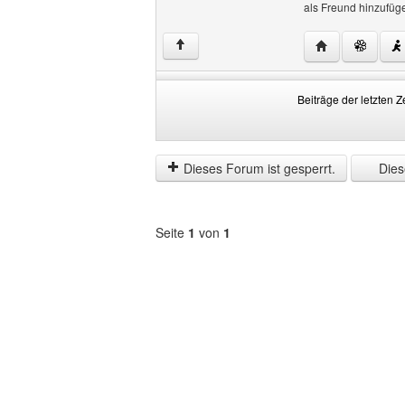
als Freund hinzufüg
Website dieses 
↑
Beiträge der letzten Z
Beiträge
Order
der
by
letzten
Dieses Forum ist gesperrt.
Diese
Zeit
anzeigen
Seite
1
von
1
Forum
auswählen