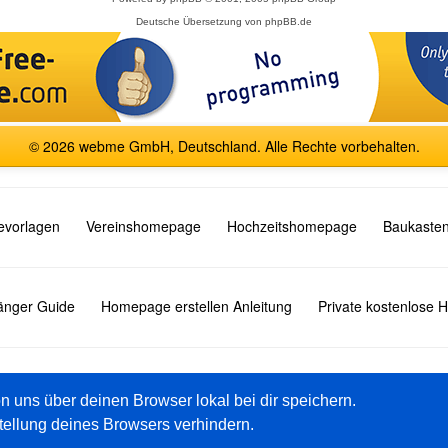
Deutsche Übersetzung von
phpBB.de
© 2026 webme GmbH, Deutschland. Alle Rechte vorbehalten.
vorlagen
Vereinshomepage
Hochzeitshomepage
Baukasten
fänger Guide
Homepage erstellen Anleitung
Private kostenlose
English
Español
Français
Italiano
Polski
Русский
on uns über deinen Browser lokal bei dir speichern.
tellung deines Browsers verhindern.