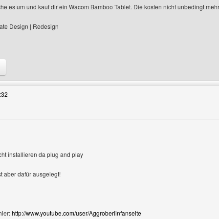
sche es um und kauf dir ein Wacom Bamboo Tablet. Die kosten nicht unbedingt mehr
ate Design | Redesign
 Benutzers besuchen: nuo-designs
:32
zeigen
cht installieren da plug and play
t aber dafür ausgelegt!
hier:
http://www.youtube.com/user/Aggroberlinfanseite