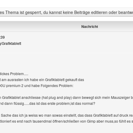
s Thema ist gesperrt, du kannst keine Beiträge editieren oder beantw
Nachricht
:39
g/Grafiktablett
zeigen
ickes Problem.....
st am ausrasten ich habe ein Grafiktablett gekauft das
600U premium 2 und habe Folgendes Problem:
Grafiktablet anschliesse (hat plug and play) dann bewegt sich mein Mauszeiger be
d dann flüssig......das ist das erste problem,ist das normal?
 Sache das ich ja weiss wo man sowas einstellt, das dass Grafiktablett auf druck
ktioniert es erst nach tausendmal öffnen/schließen von Gimp aber muss,so fühlt es 