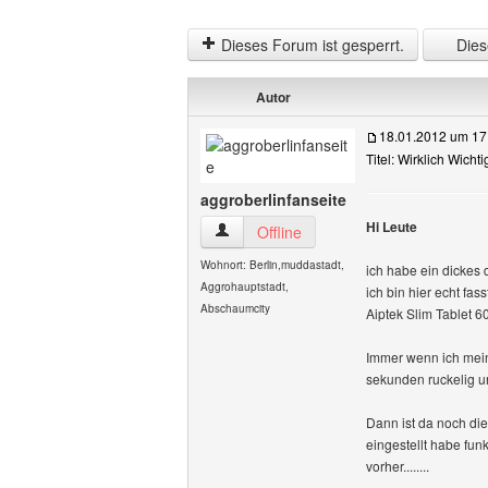
Dieses Forum ist gesperrt.
Diese
Autor
18.01.2012 um 17
Titel: Wirklich Wichti
aggroberlinfanseite
Hi Leute
aggroberlinfanseite Benutzer-Profile an
Offline
Wohnort: Berlin,muddastadt,
ich habe ein dickes d
Aggrohauptstadt,
ich bin hier echt fas
Abschaumcity
Aiptek Slim Tablet 
Immer wenn ich mein 
sekunden ruckelig un
Dann ist da noch die
eingestellt habe fun
vorher........