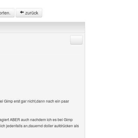
orten.
zurück
Antworten mit Zitat
i Gimp erst gar nicht,dann nach ein paar
 reagiert ABER auch nachdem ich es bei Gimp
sich jedenfalls an,dauernd doller aufdrücken als