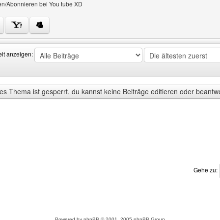
en/Abonnieren bei You tube XD
Benutzers besuchen: aggroberlinfanseite
eit anzeigen:
s Thema ist gesperrt, du kannst keine Beiträge editieren oder beantw
Gehe zu:
Powered by
phpBB
© 2001, 2005 phpBB Group