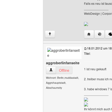
Falls es neu ist tau
______________
WebDesign | Corpor
Website dieses
↑
18.01.2012 um 18
Titel:
aggroberlinfanseite
1 ist neu gekauft
aggroberlinfanseite Benutzer-Profile an
Offline
Wohnort: Berlin,muddastadt,
2. treiber muss ich n
Aggrohauptstadt,
Abschaumcity
3. habe windows 7 is
______________
Ihr könnt mich auch 