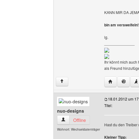
KANN MIR DA JEMAN
bin am versweifeln!
lg.
______________
Ihr könnt mich auch 
als Freund hinzufüg
Website dieses 
↑
18.01.2012 um 17
Titel:
nuo-designs
nuo-designs Benutzer-Profile anzeigen
Offline
Hast du den Treiber 
Wohnort: Wechseldatenträger
Kleiner Tipp: