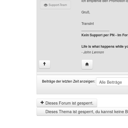
ich empfehle den Promotion-B
Support-Team
Gruß,
TransInt
______________
Kein Support per PN - Im Foru
Life is what happens while y
- John Lennon
Website dieses Benutze
↑
Beiträge der letzten Zeit anzeigen:
Beiträge
Order
der
by
letzten
Dieses Forum ist gesperrt.
Zeit
Dieses Thema ist gesperrt, du kannst keine B
anzeigen