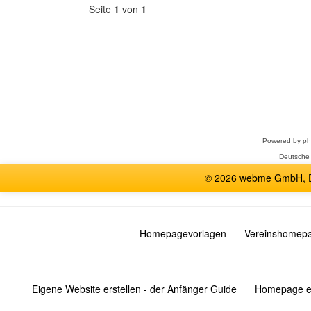
Seite
1
von
1
Forum
auswählen
Powered by
p
Deutsche
© 2026 webme GmbH, De
Homepagevorlagen
Vereinshomep
Eigene Website erstellen - der Anfänger Guide
Homepage er