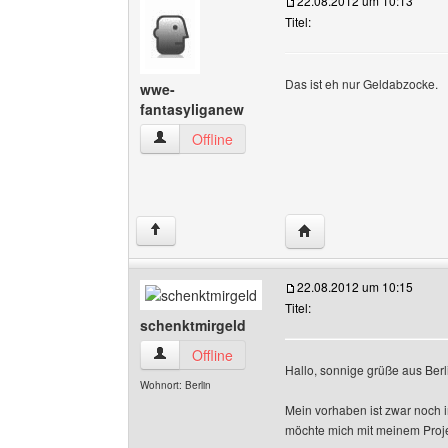
22.08.2012 um 10:13
Titel:
Das ist eh nur Geldabzocke.
wwe-
fantasyliganew
wwe-fantasyliganew Benutzer-Profile anzeigen
Offline
Website dieses Benutz
↑
22.08.2012 um 10:15
Titel:
schenktmirgeld
schenktmirgeld Benutzer-Profile anzeigen
Offline
Hallo, sonnige grüße aus Berl
Wohnort: Berlin
Mein vorhaben ist zwar noch 
möchte mich mit meinem Proje