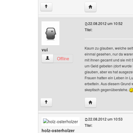
Website dieses Benutz
↑
22.08.2012 um 10:52
Titel:
Kaum zu glauben, welche selt
vui
einmal gesehen, nur da ware
vui Benutzer-Profile anzeigen
Offline
mit ihnen gecamt und sie mit 
um Geld gebeten (dort wurde k
glauben, aber es hat ausgezei
Frauen hatten ein Leben in Lux
erbetteln. Aus diesem Grund w
skeptisch gegenüberstehe.
Website dieses Benutze
↑
22.08.2012 um 10:53
Titel:
holz-osterholzer