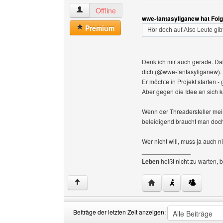
holz-osterholzer Benutzer-Profile anzeigen
Offline
wwe-fantasyliganew hat Fol
Premium
Hör doch auf.Also Leute gibt
Denk ich mir auch gerade. Dab
dich (@wwe-fantasyliganew).
Er möchte in Projekt starten - 
Aber gegen die Idee an sich k
Wenn der Threadersteller mein
beleidigend braucht man doch
Wer nicht will, muss ja auch 
______________
Leben
heißt nicht zu warten, 
Website dieses Benutze
↑
Beiträge der letzten Zeit anzeigen: