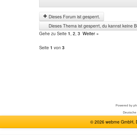
Beiträge
Order
der
by
letzten
Dieses Forum ist gesperrt.
Zeit
Dieses Thema ist gesperrt, du kannst keine B
anzeigen
Gehe zu Seite
1
,
2
,
3
Weiter »
Seite
1
von
3
Forum
auswählen
Powered by
p
Deutsche
© 2026 webme GmbH, De