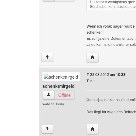
Du solltest wenigstens grob 
Geld schenken, dass du dan
Wenn ich vorab sagen würde w
schenken!
Es soll ja eine Dokumentation
Ja,du kannst dir damit nur se
Website dieses Benutz
↑
22.08.2012 um 10:33
Titel:
schenktmirgeld
schenktmirgeld Benutzer-Profile anzeigen
Offline
[/quote] Ja,du kannst dir dami
Wohnort: Berlin
Das liegt im Auge des Betrach
Website dieses Benutze
↑