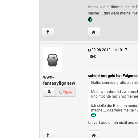
Ich stelle die Bilder in mei
mache… das wäre meine *Ver
Website dieses Benutze
↑
22.08.2012 um 10:17
Titel:
schenktmirgeld hat Folgend
wwe-
fantasyliganew
Hallo, sonnige grüße aus Be
wwe-fantasyliganew Benutzer-Profile anzeigen
Offline
Mein vorhaben ist zwar noc
und möchte mich mit meinem
Ich stelle die Bilder in m
mache… das wäre meine *V
Ich vertraue dir eh nicht und 
Website dieses Benutz
↑