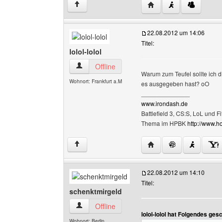
Website dieses Benutze
↑
22.08.2012 um 14:06
Titel:
lolol-lolol
lolol-lolol Benutzer-Profile anzeigen
Offline
Warum zum Teufel sollte ich d
Wohnort: Frankfurt a.M
es ausgegeben hast? oO
______________
www.irondash.de
Battlefield 3, CS:S, LoL und Fi
Thema im HPBK
http://www.
Website dieses Benutzer
↑
22.08.2012 um 14:10
Titel:
schenktmirgeld
schenktmirgeld Benutzer-Profile anzeigen
Offline
lolol-lolol hat Folgendes ges
Wohnort: Berlin