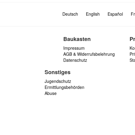
Deutsch
English
Español
Fr
Baukasten
P
Impressum
Ko
AGB & Widerrufsbelehrung
Pri
Datenschutz
St
Sonstiges
Jugendschutz
Ermittlungsbehörden
Abuse