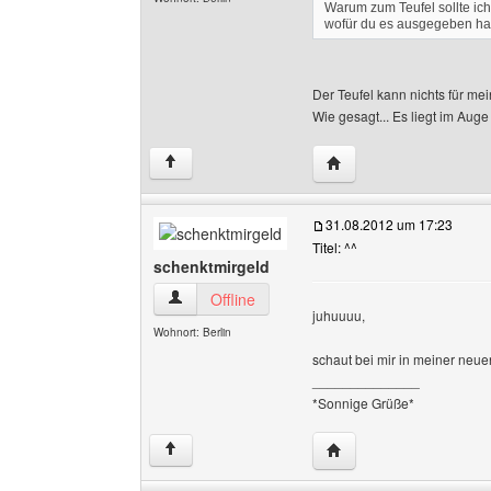
Warum zum Teufel sollte ich
wofür du es ausgegeben ha
Der Teufel kann nichts für mei
Wie gesagt... Es liegt im A
Website dieses Benutze
↑
31.08.2012 um 17:23
Titel: ^^
schenktmirgeld
schenktmirgeld Benutzer-Profile anzeigen
Offline
juhuuuu,
Wohnort: Berlin
schaut bei mir in meiner neu
______________
*Sonnige Grüße*
Website dieses Benutze
↑