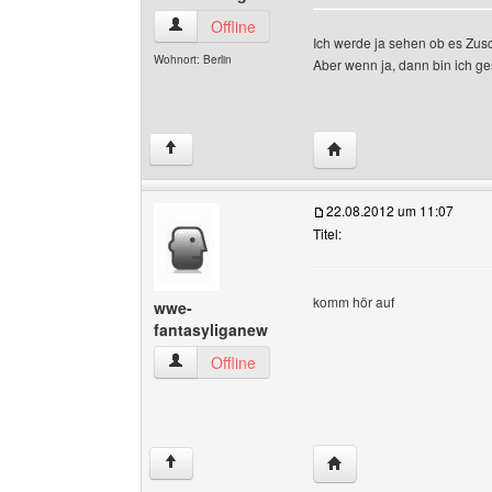
schenktmirgeld Benutzer-Profile anzeigen
Offline
Ich werde ja sehen ob es Zusch
Wohnort: Berlin
Aber wenn ja, dann bin ich g
Website dieses Benutze
↑
22.08.2012 um 11:07
Titel:
komm hör auf
wwe-
fantasyliganew
wwe-fantasyliganew Benutzer-Profile anzeigen
Offline
Website dieses Benutz
↑