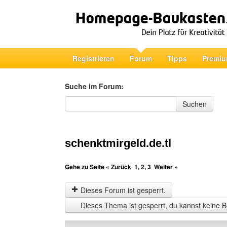
Registrieren
Forum
Tipps
Premiu
Suche im Forum:
Suche im Forum
Suchen
schenktmirgeld.de.tl
Gehe zu Seite
« Zurück
1
,
2
,
3
Weiter »
Dieses Forum ist gesperrt.
Dieses Thema ist gesperrt, du kannst keine B