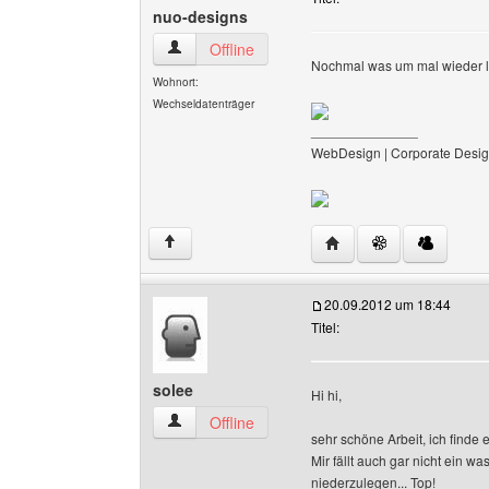
nuo-designs
nuo-designs Benutzer-Profile anzeigen
Offline
Nochmal was um mal wieder 
Wohnort:
Wechseldatenträger
______________
WebDesign | Corporate Desig
Website dieses Benutz
↑
20.09.2012 um 18:44
Titel:
solee
Hi hi,
solee Benutzer-Profile anzeigen
Offline
sehr schöne Arbeit, ich finde e
Mir fällt auch gar nicht ein 
niederzulegen... Top!