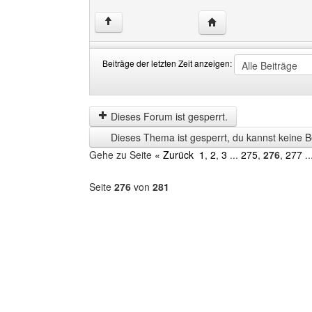
Website dieses Benutze
↑
Beiträge der letzten Zeit anzeigen:
Beiträge
Order
der
by
letzten
Dieses Forum ist gesperrt.
Zeit
Dieses Thema ist gesperrt, du kannst keine B
anzeigen
Gehe zu Seite
« Zurück
1
,
2
,
3
...
275
,
276
,
277
..
Seite
276
von
281
Forum
auswählen