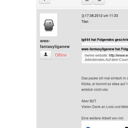
17.08.2012 um 11:33
Titel:
ig444 hat Folgendes geschri
wwe-
fantasyliganew
wwe-fantasyliganew hat Fol
wwe-fantasyliganew Benutzer-Profile anzeigen
Offline
meine website:
http://www.w
Jobrobroskis.Auf dem Count
Das packe ich mal einfach in
Klicks, er kommt so etwa auf 
wirklich nicht viel.
Aber B2T:
Vielen Dank an Loisi und Met
Eine weitere Arbeit von mir: