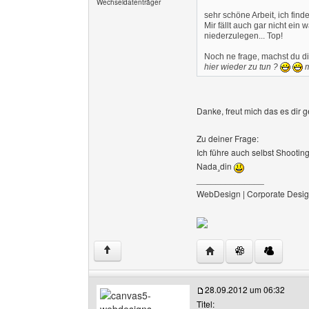
Wechseldatenträger
sehr schöne Arbeit, ich finde
Mir fällt auch gar nicht ei
niederzulegen... Top!
Noch ne frage, machst du d
hier wieder zu tun ?
m
Danke, freut mich das es dir ge
Zu deiner Frage:
Ich führe auch selbst Shooting
Nada¸din
______________
WebDesign | Corporate Desig
Website dieses Benutz
↑
28.09.2012 um 06:32
Titel: