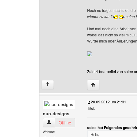
Noch ne frage, machst du die
wieder zu tun ?
meine P
Und mal noch eine Arbeit von 
wobei das nicht so viel mit GFX
Würde mich über Äußerungen j
Zuletzt bearbeitet von solee 
Website dieses Benutze
↑
20.09.2012 um 21:31
Titel:
nuo-designs
nuo-designs Benutzer-Profile anzeigen
Offline
solee hat Folgendes geschri
Wohnort:
Hi hi,