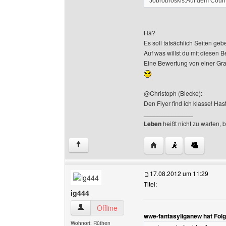
Jobrobroskis.Auf dem Count
Hä?
Es soll tatsächlich Seiten ge
Auf was willst du mit diesen B
Eine Bewertung von einer Graf
@Christoph (Blecke):
Den Flyer find ich klasse! Ha
______________
Leben
heißt nicht zu warten, 
Website dieses Benutze
↑
17.08.2012 um 11:29
Titel:
ig444
ig444 Benutzer-Profile anzeigen
Offline
wwe-fantasyliganew hat Fol
Wohnort: Rüthen