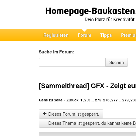
Registrieren
Forum
Tipps
Premiu
Suche im Forum:
Suche im Forum
Suchen
[Sammelthread] GFX - Zeigt eu
Gehe zu Seite
« Zurück
1
,
2
,
3
...
275
,
276
,
277
...
279
,
28
Dieses Forum ist gesperrt.
Dieses Thema ist gesperrt, du kannst keine B