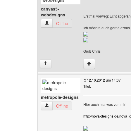
canvas5-
webdesigns
Erstmal vorweg: Echt abgefah
canvas5-webdesigns Benutzer-Profile anzeige
Offline
Ich möchte auch gerne etwas 
Gruß Chris
Website dieses Benutz
↑
12.10.2012 um 14:07
Titel:
metropole-designs
Hier auch mal was von mir:
metropole-designs Benutzer-Profile anzeigen
Offline
http://nova-designs.de/nova_o
______________