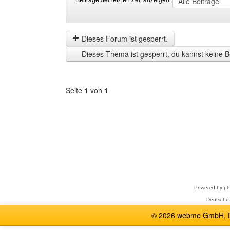
Beiträge
Order
der
by
letzten
Dieses Forum ist gesperrt.
Zeit
Dieses Thema ist gesperrt, du kannst keine B
anzeigen
Seite
1
von
1
Forum
auswählen
Powered by
p
Deutsche
© 2026 webme GmbH, De