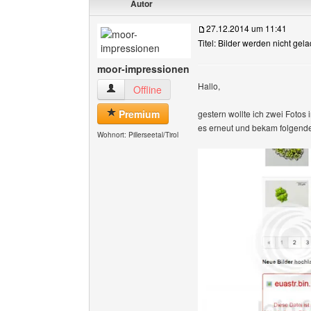
Autor
27.12.2014 um 11:41
Titel: Bilder werden nicht gel
moor-impressionen
Hallo,
moor-impressionen Benutzer-Profile anzeigen
Offline
Premium
gestern wollte ich zwei Fotos i
es erneut und bekam folgende 
Wohnort: Pillerseetal/Tirol