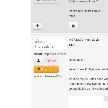
Support-Team
Bildern versucht hast?
Danke und Beste Grüße
Mats
Website dieses Benutz
↑
27.12.2014 um 20:23
Titel:
moor-impressionen
Hallo Mats,
moor-impressionen Benutzer-Profile anzeigen
Offline
Premium
vielen Dank für Deine Antwort
Wohnort: Pillerseetal/Tirol
Ich lade meine Fotos hoch wie
Bilder meiner PC-Dateien aus
versuchte ich es mit verände