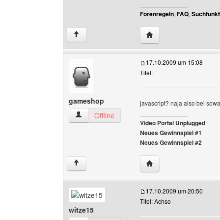
______________
Forenregeln
,
FAQ
,
Suchfunkt
Website dieses Benutze
↑
17.10.2009 um 15:08
Titel:
gameshop
javascript? naja also bei sowa
______________
gameshop Benutzer-Profile anzeigen
Offline
Video Portal Unplugged
Neues Gewinnspiel #1
Neues Gewinnspiel #2
Website dieses Benutz
↑
17.10.2009 um 20:50
Titel: Achso
witze15