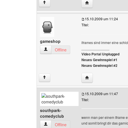
Website dieses Benutz
↑
15.10.2009 um 11:24
Titel:
gameshop
iframes sind immer eine schlch
______________
gameshop Benutzer-Profile anzeigen
Offline
Video Portal Unplugged
Neues Gewinnspiel #1
Neues Gewinnspiel #2
Website dieses Benutz
↑
15.10.2009 um 11:47
Titel:
southpark-
comedyclub
wenn man per einem Iframe ein
und somit bringt dir das garni
southpark-comedyclub Benutzer-Profile anzei
Offline