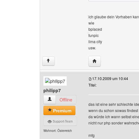
ich glaube dein Vorhaben ka
wie
bplaced
funpic
lima city
usw.
Website dieses Benutze
↑
17.10.2009 um 10:44
Titel:
philipp7
philipp7 Benutzer-Profile anzeigen
Offline
das ist eine sehr schlechte id
Premium
wenn du schon sowas findest 
da würde ich wann selbst ein
Support-Team
nicht nur php sonder wahrsche
Wohnort: Österreich
mfg