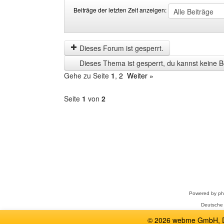
Beiträge der letzten Zeit anzeigen:
Beiträge
Order
der
by
letzten
Dieses Forum ist gesperrt.
Zeit
Dieses Thema ist gesperrt, du kannst keine B
anzeigen
Gehe zu Seite
1
,
2
Weiter »
Seite
1
von
2
Forum
auswählen
Powered by
p
Deutsche
© 2026 webme GmbH, De