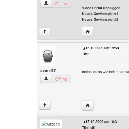
______________
gameshop Benutzer-Profile anzeigen
Offline
Video Portal Unplugged
Neues Gewinnspiel #1
Neues Gewinnspiel #2
Website dieses Benutz
↑
15.10.2009 um 19:58
Titel:
sven-97
meinst du so wie bei: tattoo-w
sven-97 Benutzer-Profile anzeigen
Offline
Website dieses Benutz
↑
17.10.2009 um 10:31
Titel: vllt