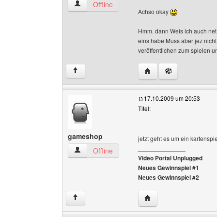
witze15 Benutzer-Profile anzeigen
Offline
Achso okay
Hmm. dann Weis ich auch net D
eins habe Muss aber jez nicht
veröffentlichen zum spielen u
Website dieses Benutze
↑
17.10.2009 um 20:53
Titel:
gameshop
jetzt geht es um ein kartenspi
______________
gameshop Benutzer-Profile anzeigen
Offline
Video Portal Unplugged
Neues Gewinnspiel #1
Neues Gewinnspiel #2
Website dieses Benutz
↑