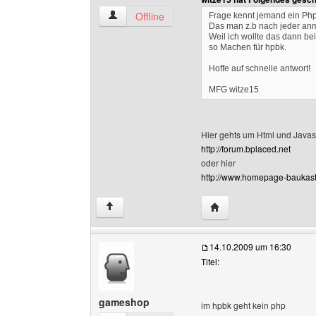
bixx-tv Benutzer-Profile anzeigen
Offline
Frage kennt jemand ein Ph
Das man z.b nach jeder anm
Weil ich wollte das dann b
so Machen für hpbk.
Hoffe auf schnelle antwort!
MFG witze15
Hier gehts um Html und Javasc
http://forum.bplaced.net
oder hier
http://www.homepage-baukast
Website dieses Benutze
↑
14.10.2009 um 16:30
Titel:
gameshop
im hpbk geht kein php