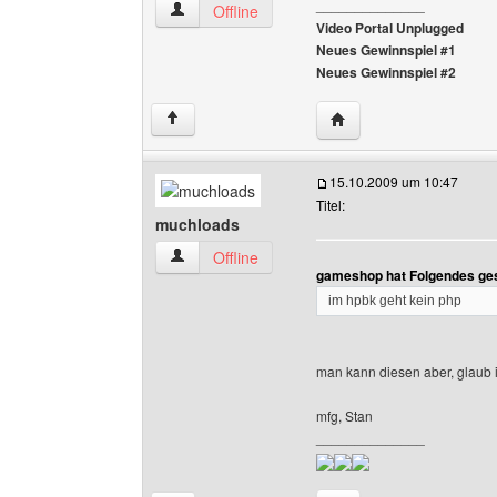
______________
gameshop Benutzer-Profile anzeigen
Offline
Video Portal Unplugged
Neues Gewinnspiel #1
Neues Gewinnspiel #2
Website dieses Benutz
↑
15.10.2009 um 10:47
Titel:
muchloads
muchloads Benutzer-Profile anzeigen
Offline
gameshop hat Folgendes ge
im hpbk geht kein php
man kann diesen aber, glaub 
mfg, Stan
______________