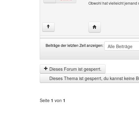
Obwohl hat vielleicht jemand
Website dieses Benutze
↑
Beiträge der letzten Zeit anzeigen:
Beiträge
Order
der
by
letzten
Dieses Forum ist gesperrt.
Zeit
Dieses Thema ist gesperrt, du kannst keine B
anzeigen
Seite
1
von
1
Forum