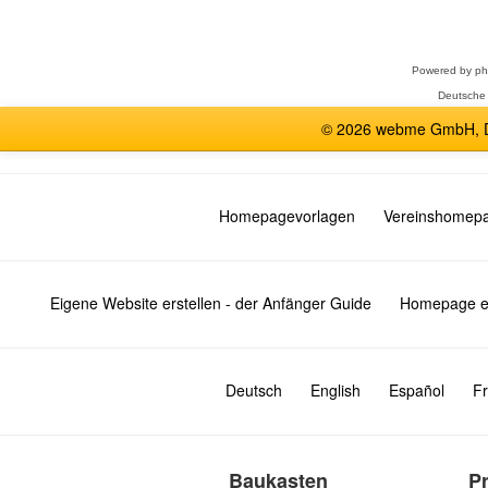
auswählen
Powered by
p
Deutsche
© 2026 webme GmbH, De
Homepagevorlagen
Vereinshomep
Eigene Website erstellen - der Anfänger Guide
Homepage er
Deutsch
English
Español
Fr
Baukasten
P