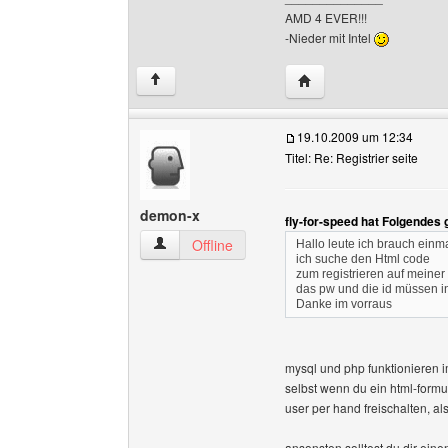
AMD 4 EVER!!!
-Nieder mit Intel
Website dieses Benutze
↑
19.10.2009 um 12:34
Titel: Re: Registrier seite
demon-x
fly-for-speed hat Folgendes
demon-x Benutzer-Profile anzeigen
Offline
Hallo leute ich brauch einma
ich suche den Html code
zum registrieren auf meiner 
das pw und die id müssen i
Danke im vorraus
mysql und php funktionieren i
selbst wenn du ein html-formu
user per hand freischalten, a
ansonsten solltest du dir ei