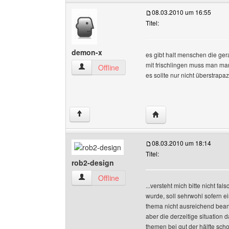
08.03.2010 um 16:55
Titel:
demon-x
es gibt halt menschen die ger
mit frischlingen muss man m
demon-x Benutzer-Profile anzeigen
Offline
es sollte nur nicht überstrapa
Website dieses Benutz
↑
08.03.2010 um 18:14
Titel:
rob2-design
rob2-design Benutzer-Profile anzeigen
Offline
...versteht mich bitte nicht fa
wurde, soll sehrwohl sofern e
thema nicht ausreichend bea
aber die derzeitige situation 
themen bei gut der hälfte sch