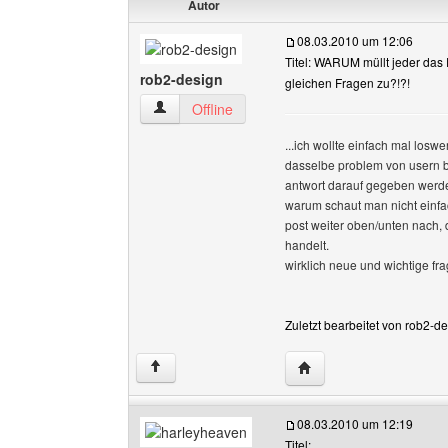
Autor
08.03.2010 um 12:06
Titel: WARUM müllt jeder das
rob2-design
gleichen Fragen zu?!?!
rob2-design Benutzer-Profile anzeigen
Offline
...ich wollte einfach mal loswe
dasselbe problem von usern b
antwort darauf gegeben werd
warum schaut man nicht einf
post weiter oben/unten nach, 
handelt.
wirklich neue und wichtige fra
Zuletzt bearbeitet von rob2-d
Website dieses Benutze
↑
08.03.2010 um 12:19
Titel: