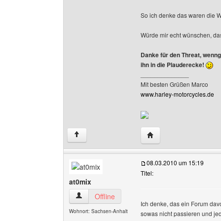
So ich denke das waren die W
Würde mir echt wünschen, dass
Danke für den Threat, wenngl
ihn in die Plauderecke!
______________
Mit besten Grüßen Marco
www.harley-motorcycles.de
Website dieses Benutz
↑
08.03.2010 um 15:19
Titel:
at0mix
at0mix Benutzer-Profile anzeigen
Offline
Ich denke, das ein Forum dav
Wohnort: Sachsen-Anhalt
sowas nicht passieren und jed