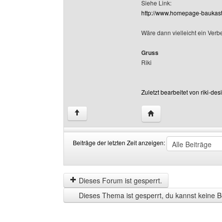
Siehe Link:
http://www.homepage-baukast
Wäre dann vielleicht ein Ver
Gruss
Riki
Zuletzt bearbeitet von riki-d
Website dieses Benutze
↑
Beiträge der letzten Zeit anzeigen:
Beiträge
Order
der
by
letzten
Dieses Forum ist gesperrt.
Zeit
Dieses Thema ist gesperrt, du kannst keine B
anzeigen