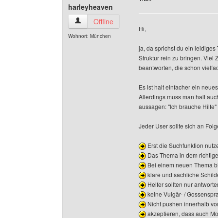
harleyheaven
harleyheaven Benutzer-Profile anzeigen
Offline
Hi,
Wohnort: München
ja, da sprichst du ein leidige
Struktur rein zu bringen. Viel
beantworten, die schon vielfa
Es ist halt einfacher ein ne
Allerdings muss man halt auc
aussagen: "Ich brauche Hilfe" 
Jeder User sollte sich an Fol
Erst die Suchfunktion nutze
Das Thema in dem richtige
Bei einem neuen Thema bit
klare und sachliche Schil
Helfer sollten nur antworten
keine Vulgär- / Gossenspr
Nicht pushen innerhalb vo
akzeptieren, dass auch Mo