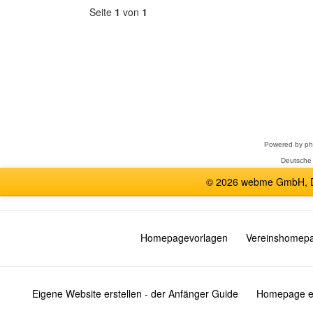
Seite
1
von
1
Forum
auswählen
Powered by
p
Deutsche
© 2026 webme GmbH, De
Homepagevorlagen
Vereinshomep
Eigene Website erstellen - der Anfänger Guide
Homepage er