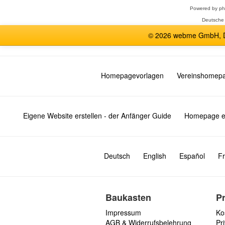
Powered by
p
Deutsche
© 2026 webme GmbH, De
Homepagevorlagen
Vereinshomep
Eigene Website erstellen - der Anfänger Guide
Homepage er
Deutsch
English
Español
Fr
Baukasten
P
Impressum
Ko
AGB & Widerrufsbelehrung
Pri