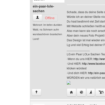
ein-paar-lole-
sachen
Schade, dass du deine Seite s
Würde ich an deiner Stelle ni
ein-paar-lole-sachen Benutzer-Profile anzeige
Offline
Du hast bestimmt viel Zeit dari
Wohnort: Im tiefen dunklen
Mit Website schließen heißt es
Wald, na Schmarn aufm
Also man kann sie noch ansc
wundaschönen boarischen
Aber dein neues Foto Projekt 
Land!
Das Design ist mal wieder einm
Lg und viel Erfolg bei deiner 
______________
LG ein Paar LOLe Sachen T
-Wenn du uns HIER:
http://w
-Und HIER:
http://www.face
klicken würdest
-Und dich HIER:
http://ein-pa
WÜRDEN wir uns natürlich se
Website dieses Benutze
↑