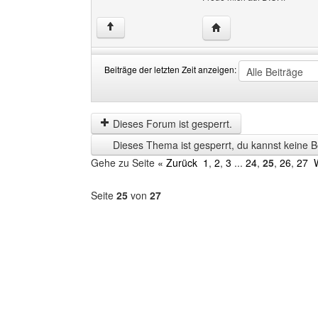
Website dieses Benutze
↑
Beiträge der letzten Zeit anzeigen:
Beiträge
Order
der
by
letzten
Dieses Forum ist gesperrt.
Zeit
Dieses Thema ist gesperrt, du kannst keine B
anzeigen
Gehe zu Seite
« Zurück
1
,
2
,
3
...
24
,
25
,
26
,
27
Seite
25
von
27
Forum
auswählen