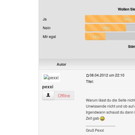
Wollen Si
Ja
57%
Nein
28%
Mir egal
14%
Sti
Autor
08.04.2012 um 22:10
Titel:
pexxi
pexxi Benutzer-Profile anzeigen
Offline
Warum lässt du die Seite nich
Unwissende nicht und ob auf o
Irgendwann schaust du dann i
Zeit gab
______________
Gruß Pexxi