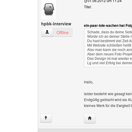
01.06.2012 um 11:24
Titel:
hpbk-interview
ein-paar-lole-sachen hat Fo
hpbk-interview Benutzer-Profile anzeigen
Offline
Schade, dass du deine Seite
Würde ich an deiner Stelle 
Du hast bestimmt viel Zeit da
Mit Website schließen heißt 
Also man kann sie noch an
Aber dein neues Foto Projek
Das Design ist mal wieder e
Lg und viel Erfolg bei deine
Hallo,
leider bestehtr wie gesagt ke
Endgültig gelöscht wird sie 
kleines Werk für die Ewigkeit
Website dieses Benutze
↑