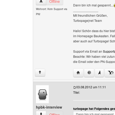
turbopage Benutzer-Profile anzeigen
Offline
Dann bin ich mal gespannt....
Wohnort: Kein Support via
______________
PN!
Mit freundlichen Grüßen,
Turbopage|net Team
Hallo! Schön dass du hier bist
im Homepage Baukasten. Falls 
aber auch auf Turbopage! Sc
Support via Email an
Support
Beachte: Wir haben viel zutu
die Email oder den PN-Suppor
Website dieses Benutz
↑
03.08.2012 um 11:11
Titel:
hpbk-interview
turbopage hat Folgendes ge
hpbk-interview Benutzer-Profile anzeigen
Offline
Dann bin ich mal gespannt..