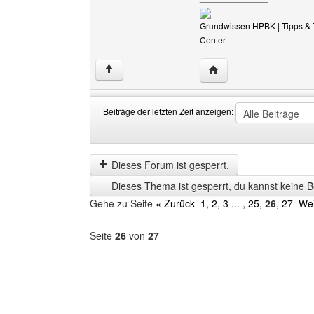
Grundwissen HPBK
| Tipps & 
Center
Website dieses Benutze
↑
Beiträge der letzten Zeit anzeigen:
Beiträge
Order
der
by
letzten
Dieses Forum ist gesperrt.
Zeit
Dieses Thema ist gesperrt, du kannst keine B
anzeigen
Gehe zu Seite
« Zurück
1
,
2
,
3
... ,
25
,
26
,
27
Wei
Seite
26
von
27