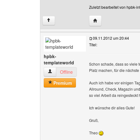
Zuletzt bearbeitet von hpbk-i
Website dieses Benutze
↑
09.11.2012 um 20:44
Titel:
hpbk-
templateworld
Schon schade, dass so viele t
Platz machen, für die nächst
hpbk-templateworld Benutzer-Profile anzeigen
Offline
Premium
Auch ich habe vor einigen Tag
Allround, Check, Magazin und 
so viel Arbeit da reingesteckt
Ich wünsche dir alles Gute!
Gruß,
Theo
______________