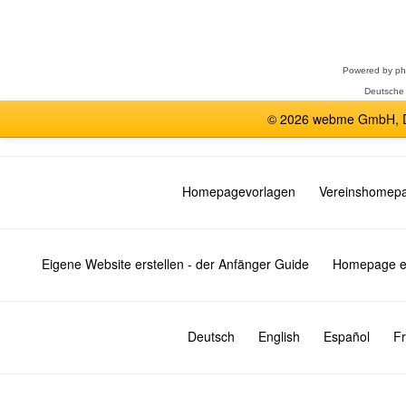
Forum
auswählen
Powered by
p
Deutsche
© 2026 webme GmbH, De
Homepagevorlagen
Vereinshomep
Eigene Website erstellen - der Anfänger Guide
Homepage er
Deutsch
English
Español
Fr