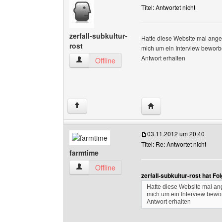
Titel: Antwortet nicht
zerfall-subkultur-
Hatte diese Website mal ang
rost
mich um ein Interview beworb
Antwort erhalten
zerfall-subkultur-rost Benutzer-Profile anzeigen
Offline
Website dieses Benutzer
↑
03.11.2012 um 20:40
Titel: Re: Antwortet nicht
farmtime
farmtime Benutzer-Profile anzeigen
Offline
zerfall-subkultur-rost hat F
Hatte diese Website mal a
mich um ein Interview bewo
Antwort erhalten