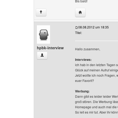
Bis bald!
Website dieses Benutze
↑
08.08.2012 um 18:35
Titel:
hpbk-interview
Hallo zusammen,
hpbk-interview Benutzer-Profile anzeigen
Interviews:
ich hab in den letzten Tagen 
Glück auf meinen Aufruf einig
Jetzt wollte ich noch Fragen, 
euer Favorit?
Werbung:
Dann gibt es leider leider Werb
groß stören. Die Werbung läss
Homepage und auch mal die G
So leit es mir tut. Aber ihr kö