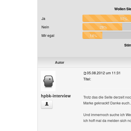
Wollen Si
Ja
57%
Nein
28%
Mir egal
14%
Sti
Autor
05.08.2012 um 11:31
Titel:
hpbk-interview
Trotz das die Seite derzeit n
Marke geknackt! Danke euch.
hpbk-interview Benutzer-Profile anzeigen
Und immernoch suche ich Web
ich hoff mal da melden sich n