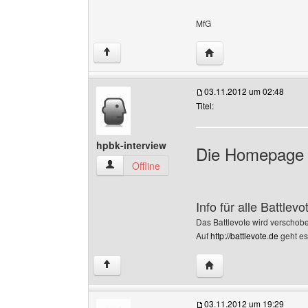
MfG
Website dieses Benutze
↑
03.11.2012 um 02:48
Titel:
hpbk-interview
Die Homepage w
hpbk-interview Benutzer-Profile anzeigen
Offline
Info für alle Battlev
Das Battlevote wird verschobe
Auf
http://battlevote.de
geht es 
Website dieses Benutze
↑
03.11.2012 um 19:29