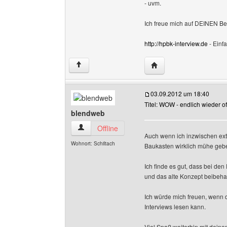
- uvm.
Ich freue mich auf DEINEN B
http://hpbk-interview.de
- Einf
Website dieses Benutze
↑
03.09.2012 um 18:40
Titel: WOW - endlich wieder of
blendweb
blendweb Benutzer-Profile anzeigen
Offline
Auch wenn ich inzwischen exte
Wohnort: Schiltach
Baukasten wirklich mühe geb
Ich finde es gut, dass bei den
und das alte Konzept beibeha
Ich würde mich freuen, wenn 
Interviews lesen kann.
Viel Spaß weiterhin mit deinem