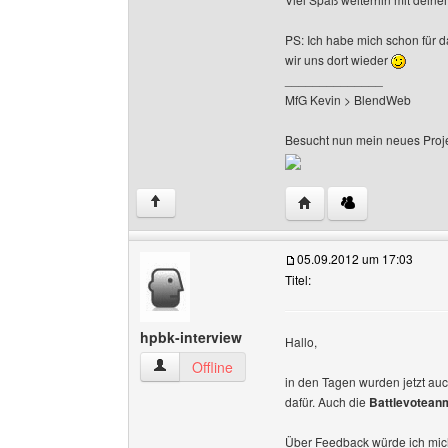
PS: Ich habe mich schon für d
wir uns dort wieder
______________
MfG Kevin > BlendWeb
Besucht nun mein neues Proj
Website dieses Benutz
↑
05.09.2012 um 17:03
Titel:
hpbk-interview
Hallo,
hpbk-interview Benutzer-Profile anzeigen
Offline
in den Tagen wurden jetzt au
dafür. Auch die
Battlevotean
Über Feedback würde ich mich