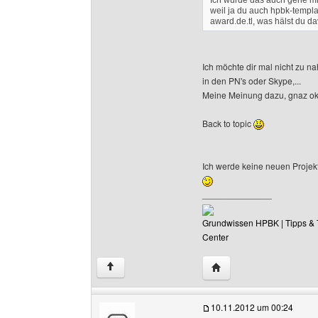
Ich würde das auch gene
weil ja du auch hpbk-templa
award.de.tl, was hälst du d
Ich möchte dir mal nicht zu nah
in den PN's oder Skype,...
Meine Meinung dazu, gnaz ok,
Back to topic
Ich werde keine neuen Projek
______________
Grundwissen HPBK
| Tipps & 
Center
Website dieses Benutze
↑
10.11.2012 um 00:24