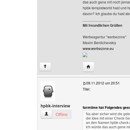
das auch gene mit noch jem
hpbk-templatworld hast und hp
davon? Ich glaube du hast abe
______________
Mit freundlichen Grüßen
Werbeagentur "werbezone"
Maxim Berdichevskiy
www.werbezone.eu
Website dieses Benutze
↑
09.11.2012 um 20:51
Titel:
hpbk-interview
farmtime hat Folgendes ges
hpbk-interview Benutzer-Profile anzeigen
Offline
Na aber sicher wird die geb
die Idee mit einer Check-Sei
an den Namen hpbk-check.de.
Ich würde das auch gene