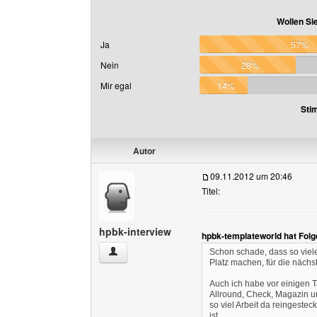
Wollen Si
Ja
57%
Nein
28%
Mir egal
14%
Sti
Autor
09.11.2012 um 20:46
Titel:
hpbk-interview
hpbk-templateworld hat Fol
hpbk-interview Benutzer-Profile anzeigen
Schon schade, dass so viele
Platz machen, für die näch
Auch ich habe vor einigen T
Allround, Check, Magazin un
so viel Arbeit da reingestec
ist.