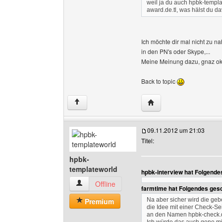
weil ja du auch hpbk-templa
award.de.tl, was hälst du d
Ich möchte dir mal nicht zu nah
in den PN's oder Skype,...
Meine Meinung dazu, gnaz ok,
Back to topic
Website dieses Benutze
↑
09.11.2012 um 21:03
Titel:
hpbk-
templateworld
hpbk-interview hat Folgende
hpbk-templateworld Benutzer-Profile anzeigen
Offline
farmtime hat Folgendes ges
Premium
Na aber sicher wird die geb
die Idee mit einer Check-Sei
an den Namen hpbk-check.de.