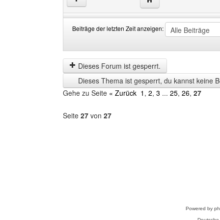
Beiträge der letzten Zeit anzeigen:
Beiträge
Order
der
by
letzten
Dieses Forum ist gesperrt.
Zeit
Dieses Thema ist gesperrt, du kannst keine B
anzeigen
Gehe zu Seite
« Zurück
1
,
2
,
3
...
25
,
26
,
27
Seite
27
von
27
Forum
auswählen
Powered by
p
Deutsche