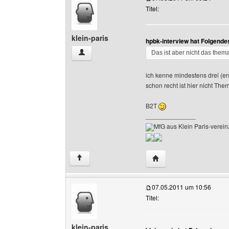
Titel:
klein-paris
hpbk-interview hat Folgende
klein-paris Benutzer-Profile anzeigen
Das ist aber nicht das thema
ich kenne mindestens drei (er
schon recht ist hier nicht The
B2T
______________
MfG aus Klein Paris-vereinz
Website dieses Benutze
↑
07.05.2011 um 10:56
Titel:
klein-paris