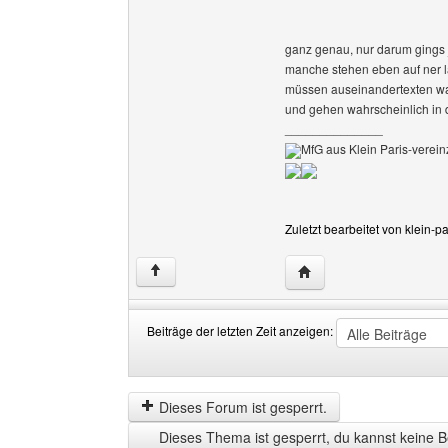
ganz genau, nur darum gings 
manche stehen eben auf ner 
müssen auseinandertexten waru
und gehen wahrscheinlich in 
______________
MfG aus Klein Paris-vereinz
Zuletzt bearbeitet von klein-
Website dieses Benutze
↑
Beiträge der letzten Zeit anzeigen:
Beiträge
Order
der
by
letzten
Dieses Forum ist gesperrt.
Zeit
Dieses Thema ist gesperrt, du kannst keine B
anzeigen