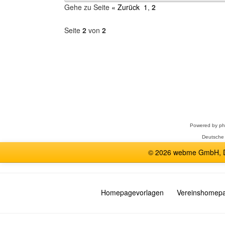
Gehe zu Seite
« Zurück
1
,
2
Seite
2
von
2
Forum
auswählen
Powered by
p
Deutsche
© 2026 webme GmbH, De
Homepagevorlagen
Vereinshomep