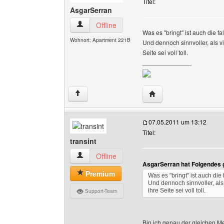
Titel:
AsgarSerran
AsgarSerran Benutzer-Profile anzeigen
Offline
Was es "bringt" ist auch die f
Wohnort: Apartment 221B
Und dennoch sinnvoller, als vi
Seite sei voll toll.
______________
Website dieses Benutz
↑
07.05.2011 um 13:12
Titel:
transint
transint Benutzer-Profile anzeigen
Offline
AsgarSerran hat Folgendes 
Premium
Was es "bringt" ist auch die
Und dennoch sinnvoller, als 
ihre Seite sei voll toll.
Support-Team
Bin ich genau der gleichen Me