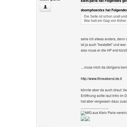
klein-paris hat Folgendes ge
klein-paris Benutzer-Profile anzeigen
doomphoenixx hat Folgende
Die Seite ist schon uralt un
War halt ein Gag von früher
sehe ich etwas anders, denn d
ist ja auch "bestattet" und w
also muss er die HP erst kürzl
....muss mich da übrigens beri
http://www.filmeabend.de.tl
könnte aber da auch drauf, li
Eröffnung sollte laut Intro im
hat aber vergessen dazu zus
______________
MfG aus Klein Paris-vereinz