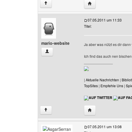
Website dieses Benutze
↑
07.05.2011 um 11:33
Titel:
mario-website
Ja aber was nützt es dir dann
mario-website Benutzer-Profile anzeigen
Ich find das auch nen bischen 
______________
|
Aktuelle Nachrichten
|
Biblio
TopSites
|
Empfehle Uns
|
Spi
AUF TWITTER
AUF FA
Website dieses Benutze
↑
07.05.2011 um 13:08