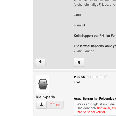
(bisher einmalige?) Idee, und 
Gruß,
TransInt
______________
Kein Support per PN - Im Foru
Life is what happens while y
- John Lennon
Website dieses Benutze
↑
07.05.2011 um 13:17
Titel:
klein-paris
AsgarSerran hat Folgendes 
klein-paris Benutzer-Profile anzeigen
Offline
Was es "bringt" ist auch die
Und dennoch
sinnvoller, al
ihre Seite sei voll toll.