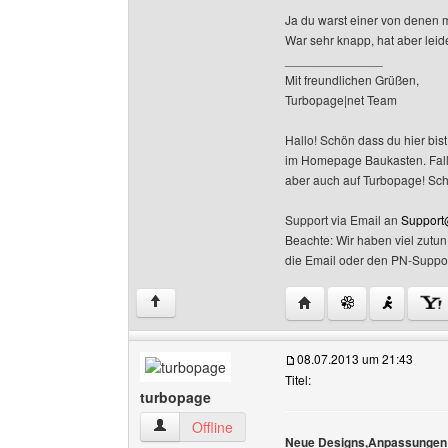
Ja du warst einer von denen m
War sehr knapp, hat aber leider
______________
Mit freundlichen Grüßen,
Turbopage|net Team
Hallo! Schön dass du hier bist
im Homepage Baukasten. Falls 
aber auch auf Turbopage! Sc
Support via Email an
Support
Beachte: Wir haben viel zutu
die Email oder den PN-Suppor
Website dieses Benutz
↑
08.07.2013 um 21:43
Titel:
turbopage
turbopage Benutzer-Profile anzeigen
Offline
Neue Designs,Anpassungen 