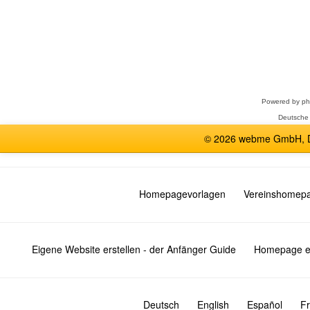
Forum
auswählen
Powered by
p
Deutsche
© 2026 webme GmbH, De
Homepagevorlagen
Vereinshomep
Eigene Website erstellen - der Anfänger Guide
Homepage er
Deutsch
English
Español
Fr