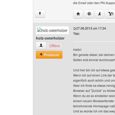
die Email oder den PN-Suppor
Website dieses Benutz
↑
27.06.2013 um 17:24
Titel:
holz-osterholzer
holz-osterholzer Benutzer-Profile anzeigen
Offline
Hallo!
Premium
Bin gerade dabei, bei deime
Seiten erst einmal durchzus
Und hier bin ich auf etwas g
Wenn ich auf einen Link der 
eigentlich auch schön und und 
Aber ich finde es etwas nervi
Browser auf "Zurück" zu klic
Wenn du es so einstellen würd
einem neuem Browserfenster ö
teilnehmende Homepage natür
Und so würde ich mir das ewi