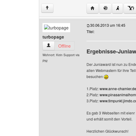
Website dieses Benutz
↑
30.06.2013 um 16:45
Titel:
turbopage
turbopage Benutzer-Profile anzeigen
Offline
Ergebnisse-Junia
Wohnort: Kein Support via
PN!
Der Juniaward ist nun zu Ende
allen Webmastern für ihre Te
besuchen
1.Platz:
www.anne-chamier.d
2.Platz:
www.pinasanimalhome
3.Platz:
www.timpunkt.jimdo.
Es gab 3 Webseiten mit eienr
und erhält somit den Vorteil.
Herzlichen Glückwunsch!