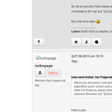
So ist es auf alle Fälle etw
mindestens 20 mal auf "Zurüc
Nur mal eine Idee
______________
Leben
heißt nicht zu warten, 
Website dieses Benutze
↑
27.06.2013 um 19:10
Titel:
turbopage
turbopage Benutzer-Profile anzeigen
Offline
holz-osterholzer hat Folgen
Wohnort: Kein Support via
Wenn ich auf einen Link de
PN!
eigentlich auch schön und un
Aber ich finde es etwas ner
meinem Browser auf "Zurück
Hallo Loisi,