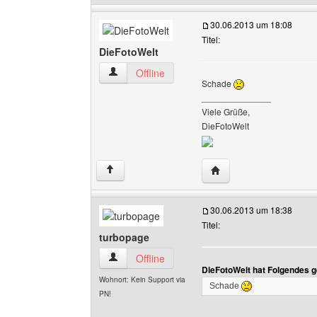
30.06.2013 um 18:08
Titel:
DieFotoWelt
DieFotoWelt Benutzer-Profile anzeigen
Offline
Schade
______________
Viele Grüße,
DieFotoWelt
Website dieses Benutz
↑
30.06.2013 um 18:38
Titel:
turbopage
turbopage Benutzer-Profile anzeigen
Offline
DieFotoWelt hat Folgendes 
Wohnort: Kein Support via
Schade
PN!