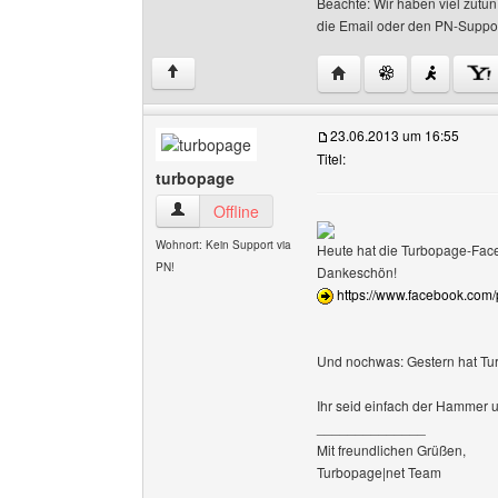
Beachte: Wir haben viel zutu
die Email oder den PN-Suppor
Website dieses Benutz
↑
23.06.2013 um 16:55
Titel:
turbopage
turbopage Benutzer-Profile anzeigen
Offline
Wohnort: Kein Support via
Heute hat die Turbopage-Faceb
PN!
Dankeschön!
https://www.facebook.co
Und nochwas: Gestern hat Tu
Ihr seid einfach der Hamme
______________
Mit freundlichen Grüßen,
Turbopage|net Team