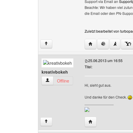
Support via Email an
Support
Beachte: Wir haben viel zutu
die Email oder den PN-Suppor
Zuletzt bearbeitet von turbop
Website dieses Benutz
↑
25.06.2013 um 16:55
Titel:
kreativbokeh
kreativbokeh Benutzer-Profile anzeigen
Offline
Hi, sieht gut aus.
Und danke für den Check.
______________
Website dieses Benutze
↑