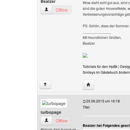
Beatzer
Wow sieht echt gut aus, sind
sind die guten Hovereffekte, 
Beatzer Benutzer-Profile anzeigen
Offline
Verbesserungsvorschläge ge
PS: Schön, dass der Sommer 
______________
Mit freundlichen Grüßen,
Beatzer
Tutorials für den HpBk
|
Desig
Smileys im Gästebuch ändern
Website dieses Benutze
↑
20.06.2013 um 16:18
Titel:
turbopage
turbopage Benutzer-Profile anzeigen
Offline
Beatzer hat Folgendes gesc
Wohnort: Kein Support via