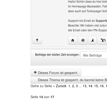
Hallo! Schön dass du hier bist
im Homepage Baukasten. Falls 
aber auch auf Turbopage! Sc
Support via Email an
Support
Beachte: Wir haben viel zutu
die Email oder den PN-Suppor
Website dieses Benutz
↑
Beiträge der letzten Zeit anzeigen:
Beiträge
Order
der
by
letzten
Dieses Forum ist gesperrt.
Zeit
Dieses Thema ist gesperrt, du kannst keine B
anzeigen
Gehe zu Seite
« Zurück
1
,
2
,
3
...
13
,
14
,
15
,
16
,
Seite
14
von
17