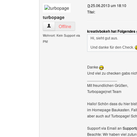
25.06.2013 um 18:10
Titel:
turbopage
turbopage Benutzer-Profile anzeigen
Offline
kreativbokeh hat Folgendes
Wohnort: Kein Support via
Hi, sieht gut aus.
PN!
Und danke für den Check.
Danke
Und viel zu checken gabs nicht
______________
Mit freundlichen Grüßen,
Turbopage|net Team
Hallo! Schön dass du hier bist
im Homepage Baukasten. Falls 
aber auch auf Turbopage! Sc
Support via Email an
Support
Beachte: Wir haben viel zutu