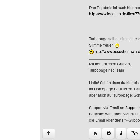
Das Ergebnis ist auch hier n
http://www.loaditup.de/files/
Turbopage selbst, nimmt dies
Stimme freuen
http://www.besucher-award
______________
Mit freundlichen Grüßen,
Turbopage|net Team
Hallo! Schön dass du hier bist
im Homepage Baukasten. Falls 
aber auch auf Turbopage! Sc
Support via Email an
Support
Beachte: Wir haben viel zutu
die Email oder den PN-Suppor
Website dieses Benutz
↑