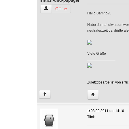
sittich-und-papagei
sittich-und-papagei Benutzer-Profile anzeigen
Offline
Hallo Samnovi,
Habe da mal etwas entworfe
neutraler/zeitlos, dürfte al
Viele Grüße
______________
Zuletzt bearbeitet von sit
Website dieses Benut
↑
03.09.2011 um 14:10
Titel: