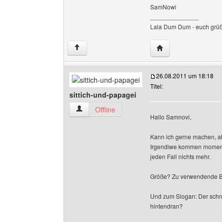
SamNowi
______________
Lala Dum Dum - euch grü
Website dieses Benu
↑
26.08.2011 um 18:18
Titel:
sittich-und-papagei
sittich-und-papagei Benutzer-Profile anzeigen
Offline
Hallo Samnovi,
Kann ich gerne machen, ab
Irgendiwe kommen momenta
jeden Fall nichts mehr.
Größe? Zu verwendende Bil
Und zum Slogan: Der schn
hintendran?