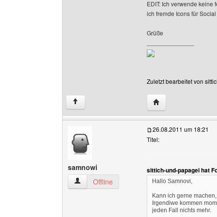
EDIT: Ich verwende keine 
ich fremde Icons für Socia
Grüße
______________
Zuletzt bearbeitet von sit
Website dieses Benut
↑
26.08.2011 um 18:21
Titel:
samnowi
sittich-und-papagei hat 
samnowi Benutzer-Profile anzeigen
Offline
Hallo Samnovi,
Kann ich gerne machen, 
Irgendiwe kommen momen
jeden Fall nichts mehr.