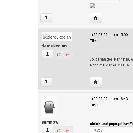
Website dieses Benut
↑
29.08.2011 um 15:00
Titel:
derdukeclan
derdukeclan Benutzer-Profile anzeigen
Offline
Jo, genau der! Kannst ja,
Noch mal danke! das Teil i
Website dieses Benu
↑
29.08.2011 um 16:43
Titel:
samnowi
sittich-und-papagei hat 
samnowi Benutzer-Profile anzeigen
Offline
@ygy