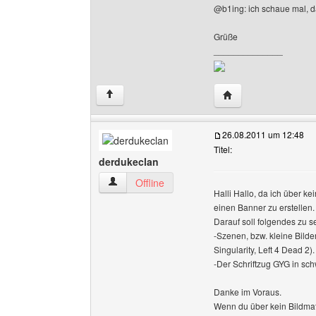
@b1ing: ich schaue mal, d
Grüße
______________
Website dieses Benut
↑
26.08.2011 um 12:48
Titel:
derdukeclan
derdukeclan Benutzer-Profile anzeigen
Offline
Halli Hallo, da ich über ke
einen Banner zu erstellen.
Darauf soll folgendes zu s
-Szenen, bzw. kleine Bilde
Singularity, Left 4 Dead 2).
-Der Schriftzug GYG in sch
Danke im Voraus.
Wenn du über kein Bildmate