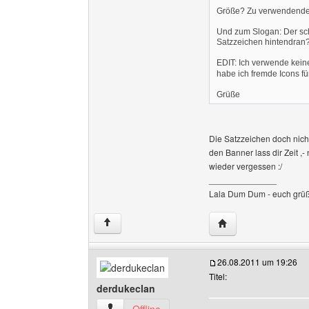
Größe? Zu verwendende B
Und zum Slogan: Der sc
Satzzeichen hintendran
EDIT: Ich verwende kein
habe ich fremde Icons f
Grüße
Die Satzzeichen doch nicht
den Banner lass dir Zeit ,-
wieder vergessen :/
______________
Lala Dum Dum - euch grü
Website dieses Benu
↑
26.08.2011 um 19:26
Titel:
derdukeclan
derdukeclan Benutzer-Profile anzeigen