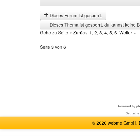
Beiträge
Order
der
by
letzten
Dieses Forum ist gesperrt.
Zeit
Dieses Thema ist gesperrt, du kannst keine B
anzeigen
Gehe zu Seite
« Zurück
1
,
2
,
3
,
4
,
5
,
6
Weiter »
Seite
3
von
6
Forum
auswählen
Powered by
p
Deutsche
© 2026 webme GmbH, De