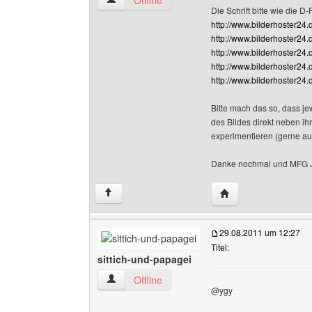
Offline
Die Schrift bitte wie die D-
http://www.bilderhoster2
http://www.bilderhoster24
http://www.bilderhoster24
http://www.bilderhoster2
http://www.bilderhoster2
Bitte mach das so, dass je
des Bildes direkt neben ih
experimentieren (gerne a
Danke nochmal und MFG 
Website dieses Benu
↑
29.08.2011 um 12:27
Titel:
sittich-und-papagei
sittich-und-papagei Benutzer-Profile anzeigen
Offline
@ygy