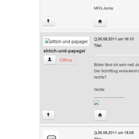
MFG Jamie
Website dieses Benu
↑
26.08.2011 um 16:10
Titel:
sittich-und-papagei
sittich-und-papagei Benutzer-Profile anzeigen
Offline
Bilder fänd ich sehr nett, d
Der Schriftzug verlaufend 
rechts?
Grüße
______________
Website dieses Benut
↑
26.08.2011 um 18:09
Titel: