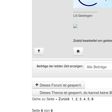
______________
LG Geldregen
Zuletzt bearbeitet von geld
Website dieses Benut
↑
Beiträge der letzten Zeit anzeigen:
Beiträge
Order
der
by
letzten
Dieses Forum ist gesperrt.
Zeit
Dieses Thema ist gesperrt, du kannst keine B
anzeigen
Gehe zu Seite
« Zurück
1
,
2
,
3
,
4
,
5
,
6
Seite
6
von
6