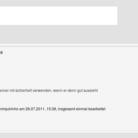
Benutzers besuchen: 6p-iceblue
38
nner mit sicherheit verwenden, wenn er denn gut aussieht
n mrquirinho am 26.07.2011, 15:39, insgesamt einmal bearbeitet
Benutzers besuchen: mrquirinho