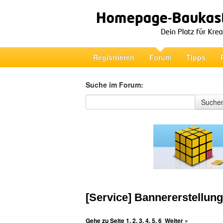
Registrieren
Forum
Tipps
Suche im Forum:
Suche im Forum
Suche
[Service] Bannererstellung
Gehe zu Seite
1
,
2
,
3
,
4
,
5
,
6
Weiter »