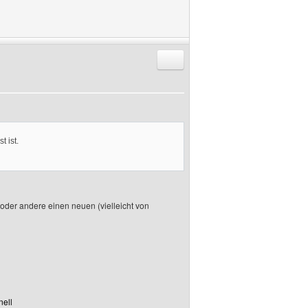
Antworten mit Zitat
 ist.
 oder andere einen neuen (vielleicht von
nell