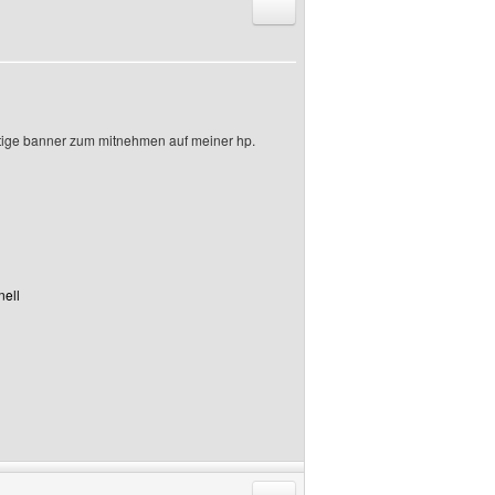
Antworten mit Zitat
ertige banner zum mitnehmen auf meiner hp.
nell