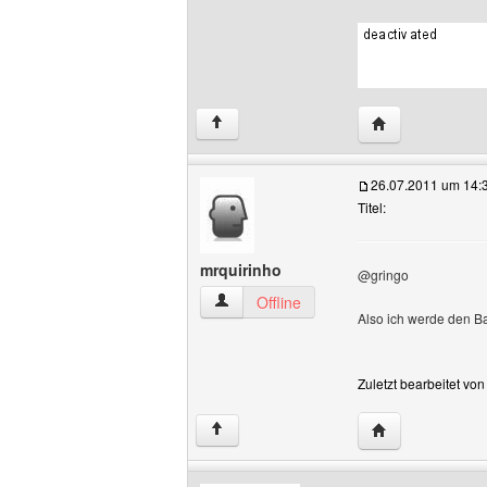
Website dieses 
↑
26.07.2011 um 14:
Titel:
mrquirinho
@gringo
mrquirinho Benutzer-Profile anzeigen
Offline
Also ich werde den Ba
Zuletzt bearbeitet vo
Website dieses 
↑