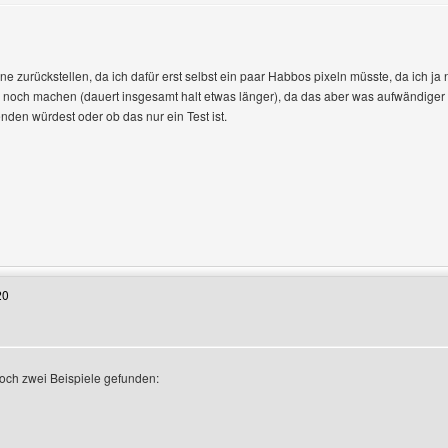
zeigen
ne zurückstellen, da ich dafür erst selbst ein paar Habbos pixeln müsste, da ich ja
noch machen (dauert insgesamt halt etwas länger), da das aber was aufwändiger i
nden würdest oder ob das nur ein Test ist.
enutzers besuchen: sittich-und-papagei
20
noch zwei Beispiele gefunden:
zeigen