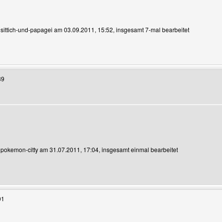
n sittich-und-papagei am 03.09.2011, 15:52, insgesamt 7-mal bearbeitet
enutzers besuchen: sittich-und-papagei
39
n
n pokemon-citty am 31.07.2011, 17:04, insgesamt einmal bearbeitet
Benutzers besuchen: pokemon-citty
01