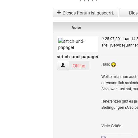
Dieses Forum ist gesperrt.
Diese
Autor
25.07.2011 um 14:
Titel: [Service] Banne
sittich-und-papagei
Hallo
sittich-und-papagei Benutzer-Profile an
Offline
Wollte mich nun auch 
es wesentlich schlec
Also, wer Lust hat, m
Referenzen gibt es ja
Bedingungen (Also b
Viele Grüße!
______________