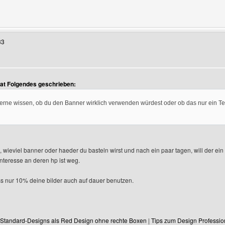
Benutzers besuchen: mrquirinho
33
hat Folgendes geschrieben:
erne wissen, ob du den Banner wirklich verwenden würdest oder ob das nur ein Test
, wieviel banner oder haeder du basteln wirst und nach ein paar tagen, will der ein
nteresse an deren hp ist weg.
s nur 10% deine bilder auch auf dauer benutzen.
Standard-Designs als Red Design ohne rechte Boxen
|
Tips zum Design Professio