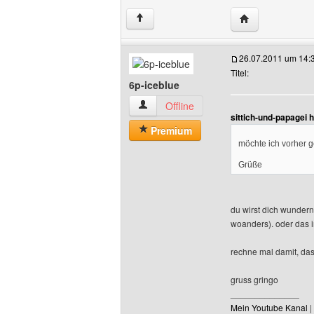
Website dieses 
↑
26.07.2011 um 14:
Titel:
6p-iceblue
6p-iceblue Benutzer-Profile anzeigen
Offline
sittich-und-papagei 
Premium
möchte ich vorher g
Grüße
du wirst dich wundern
woanders). oder das i
rechne mal damit, das
gruss gringo
______________
Mein Youtube Kanal
|