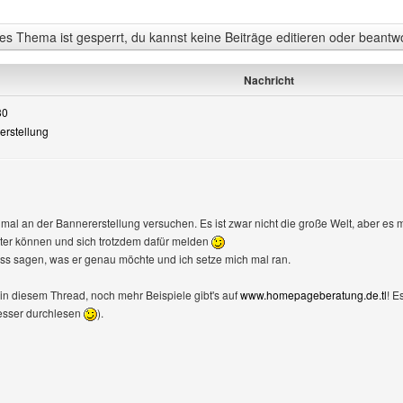
s Thema ist gesperrt, du kannst keine Beiträge editieren oder beantw
Nachricht
30
rerstellung
zeigen
mal an der Bannererstellung versuchen. Es ist zwar nicht die große Welt, aber es m
hter können und sich trotzdem dafür melden
uss sagen, was er genau möchte und ich setze mich mal ran.
 in diesem Thread, noch mehr Beispiele gibt's auf
www.homepageberatung.de.tl
! E
esser durchlesen
).