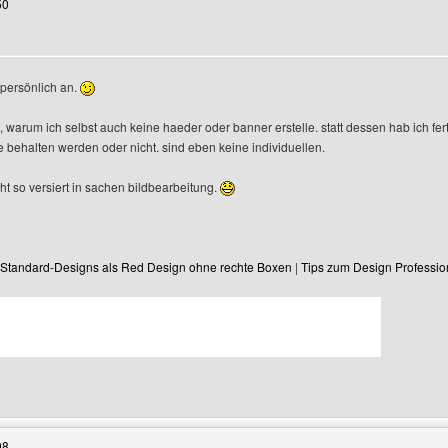
50
 persönlich an.
d, warum ich selbst auch keine haeder oder banner erstelle. statt dessen hab ich f
ie behalten werden oder nicht. sind eben keine individuellen.
ht so versiert in sachen bildbearbeitung.
Standard-Designs als Red Design ohne rechte Boxen
|
Tips zum Design Professio
Benutzers besuchen: 6p-iceblue
08