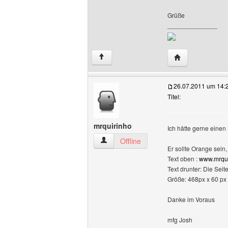
Grüße
______________
Website dieses B
↑
26.07.2011 um 14:
Titel:
mrquirinho
Ich hätte gerne einen
mrquirinho Benutzer-Profile anzeigen
Offline
Er sollte Orange sein
Text oben :
www.mrquir
Text drunter: Die Sei
Größe: 468px x 60 px
Danke im Voraus
mfg Josh