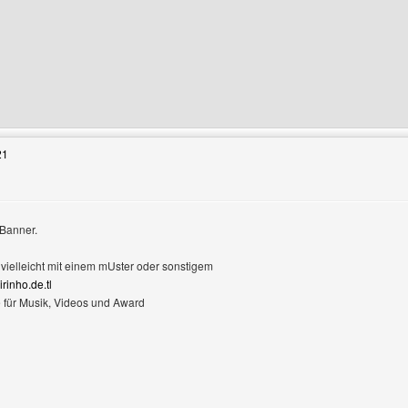
enutzers besuchen: sittich-und-papagei
21
 Banner.
, vielleicht mit einem mUster oder sonstigem
inho.de.tl
te für Musik, Videos und Award