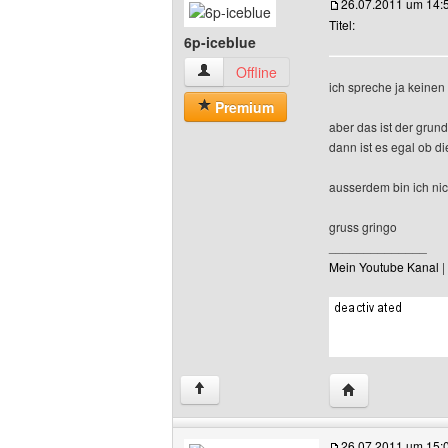
26.07.2011 um 14:
Titel:
6p-iceblue
6p-iceblue Benutzer-Profile anzeigen
Offline
ich spreche ja keinen
Premium
aber das ist der grun
dann ist es egal ob d
ausserdem bin ich nic
gruss gringo
______________
Mein Youtube Kanal
|
Website dieses 
↑
26.07.2011 um 15: