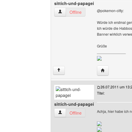
sittich-und-papagei
@pokemon-citty:
sittich-und-papagei Benutzer-Profile an
Offline
Würde ich erstmal ger
Ich würde die Habbos 
Banner wirklich verwe
Grüße
______________
Website dieses B
↑
26.07.2011 um 13:
Titel:
sittich-und-papagei
Achja, hier habe ich 
sittich-und-papagei Benutzer-Profile an
Offline