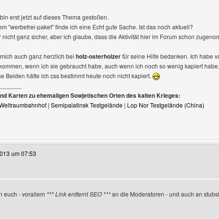
en
 bin erst jetzt auf dieses Thema gestoßen.
em "werbefrei-paket" finde ich eine Echt gute Sache. Ist das noch aktuell?
ir nicht ganz sicher, aber ich glaube, dass die Aktivität hier im Forum schon zugen
e mich auch ganz herzlich bei
holz-osterholzer
für seine Hilfe bedanken. Ich habe v
ommen, wenn ich sie gebraucht habe, auch wenn ich noch so wenig kapiert habe
e Beiden hätte ich css bestimmt heute noch nicht kapiert.
_______
und Karten zu ehemaligen Sowjetischen Orten des kalten Krieges:
 Weltraumbahnhof
|
Semipalatinsk Testgelände
|
Lop Nor Testgelände (China)
e dieses Benutzers besuchen: schreibmalwas
2013 um 07:53
 euch - vorallem
*** Link entfernt SEO ***
an die Moderatoren - und auch an stubsii
n