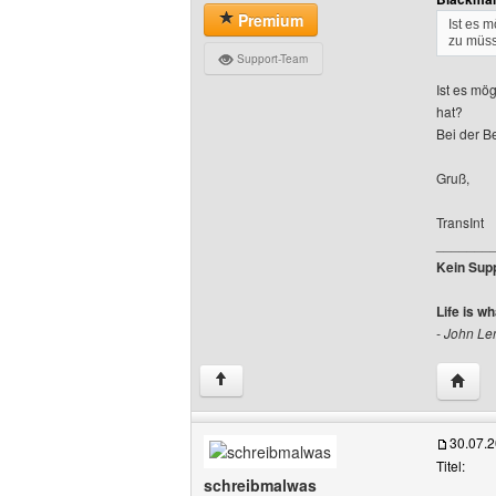
Premium
Ist es 
zu müsse
Support-Team
Ist es mö
hat?
Bei der Be
Gruß,
TransInt
_______
Kein Supp
Life is w
- John L
Websit
↑
30.07.
Titel:
schreibmalwas