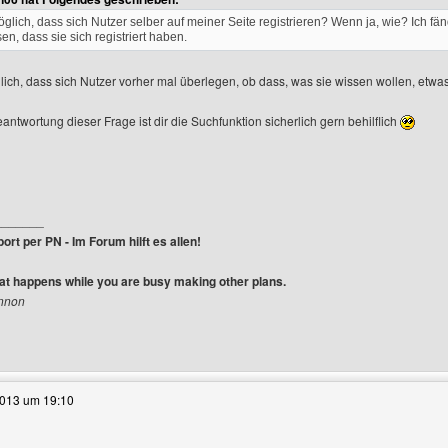
möglich, dass sich Nutzer selber auf meiner Seite registrieren? Wenn ja, wie? Ich fä
n, dass sie sich registriert haben.
glich, dass sich Nutzer vorher mal überlegen, ob dass, was sie wissen wollen, etw
antwortung dieser Frage ist dir die Suchfunktion sicherlich gern behilflich
_______
ort per PN - Im Forum hilft es allen!
hat happens while you are busy making other plans.
ennon
e dieses Benutzers besuchen: transint
2013 um 19:10