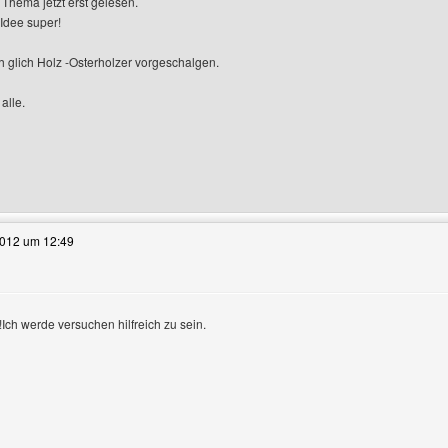
Thema jetzt erst gelesen.
 Idee super!
anzeigen
h glich Holz -Osterholzer vorgeschalgen.
alle.
e dieses Benutzers besuchen: boxerklub-nuernberg
2012 um 12:49
!Ich werde versuchen hilfreich zu sein.
nzeigen