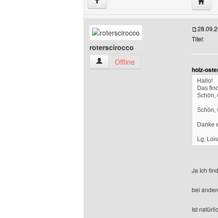
Websit
↑
28.09.
Titel:
roterscirocco
roterscirocco Benutzer-Profile anzeigen
Offline
holz-oste
Hallo!
Das find
Schön, d
Schön, w
Danke 
Lg, Lois
Ja Ich fi
bei ander
Ist natürl