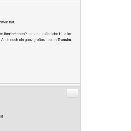
ommen hat.
on ihm/ihr/ihnen? immer ausführliche Hilfe im
. Auch noch ein ganz großes Lob an
Transint
.
Antworten mit Zitat
i!