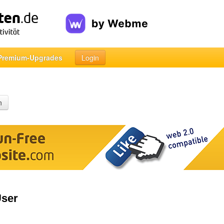
Premium-Upgrades
Login
n
User