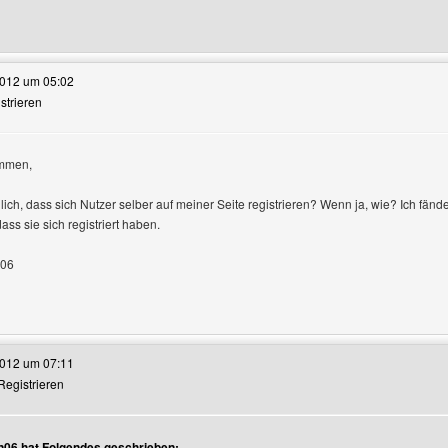
e dieses Benutzers besuchen: roterscirocco
2012 um 05:02
istrieren
mmen,
lich, dass sich Nutzer selber auf meiner Seite registrieren? Wenn ja, wie? Ich fänd
ss sie sich registriert haben.
n06
te dieses Benutzers besuchen: Blackman06
2012 um 07:11
 Registrieren
06 hat Folgendes geschrieben: