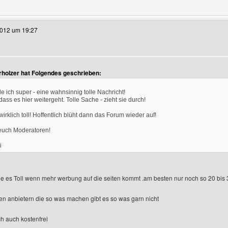
e dieses Benutzers besuchen: wwe-fantasyliganew
2012 um 19:27
rholzer hat Folgendes geschrieben:
e ich super - eine wahnsinnig tolle Nachricht!
ass es hier weitergeht. Tolle Sache - zieht sie durch!
irklich toll! Hoffentlich blüht dann das Forum wieder auf!
euch Moderatoren!
i
nde es Toll wenn mehr werbung auf die seiten kommt .am besten nur noch so 20 bis
en anbietern die so was machen gibt es so was garn nicht
ich auch kostenfrei