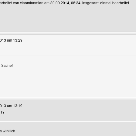
earbeitet von xiaomianmian am 30.09.2014, 08:34, insgesamt einmal bearbeitet
e dieses Benutzers besuchen: xiaomianmian
2013 um 13:29
 Sache!
e dieses Benutzers besuchen: play123cj
2013 um 13:19
HT?
s wirklich