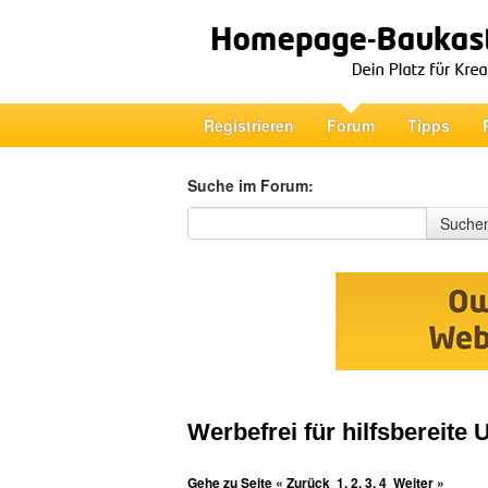
Registrieren
Forum
Tipps
Suche im Forum:
Suche im Forum
Suche
Werbefrei für hilfsbereite 
Gehe zu Seite
« Zurück
1
,
2
,
3
,
4
Weiter »