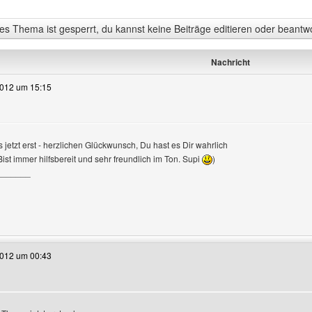
s Thema ist gesperrt, du kannst keine Beiträge editieren oder beantw
Nachricht
2012 um 15:15
gen
s jetzt erst - herzlichen Glückwunsch, Du hast es Dir wahrlich
Bist immer hilfsbereit und sehr freundlich im Ton. Supi
)
_______
e dieses Benutzers besuchen: schnurr-schnurr
2012 um 00:43