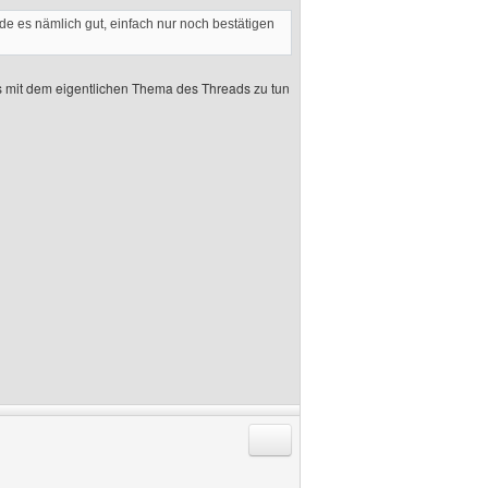
nde es nämlich gut, einfach nur noch bestätigen
as mit dem eigentlichen Thema des Threads zu tun
Antworten mit Zitat