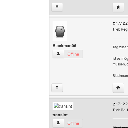
Websit
↑
17.12.
Titel: Reg
Blackman06
Tag zusa
Blackman06 Benutzer-Profile anzeigen
Offline
Ist es mög
müssen, da
Blackma
Websi
↑
17.12.
Titel: Re:
transint
transint Benutzer-Profile anzeigen
Offline
Blackman