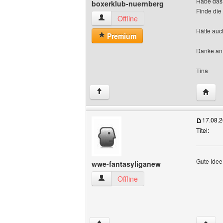
Habe das 
boxerklub-nuernberg
Finde die
boxerklub-nuernberg Benutzer-Profile 
Offline
Hätte auc
Premium
Danke an 
Tina
Websit
↑
17.08.
Titel:
Gute Idee
wwe-fantasyliganew
wwe-fantasyliganew Benutzer-Profile a
Offline