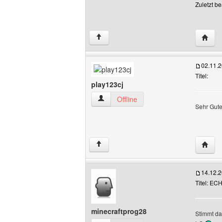
Zuletzt b
Websit
↑
02.11.
Titel:
play123cj
play123cj Benutzer-Profile anzeigen
Offline
Sehr Gute
Websit
↑
14.12.
Titel: EC
minecraftprog28
Stimmt da