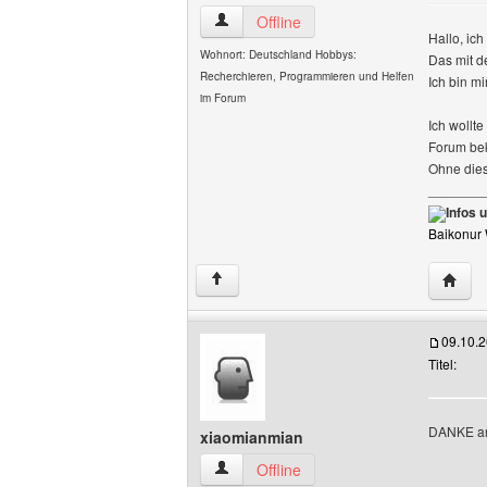
schreibmalwas Benutzer-Profile anzeig
Offline
Hallo, ich
Wohnort: Deutschland Hobbys:
Das mit d
Recherchieren, Programmieren und Helfen
Ich bin m
im Forum
Ich wollt
Forum bek
Ohne dies
_______
Infos 
Baikonur
Websit
↑
09.10.
Titel:
DANKE an
xiaomianmian
xiaomianmian Benutzer-Profile anzeige
Offline