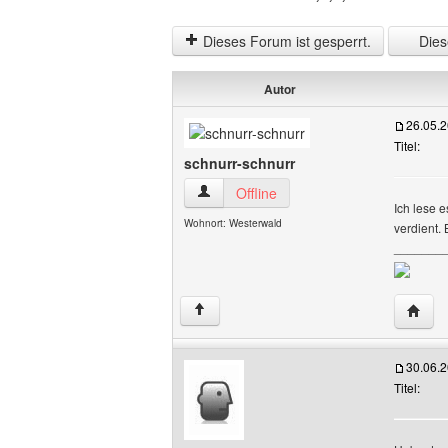
Dieses Forum ist gesperrt.
Diese
Autor
26.05.
Titel:
schnurr-schnurr
schnurr-schnurr Benutzer-Profile anzei
Offline
Ich lese e
Wohnort: Westerwald
verdient. 
_______
Websit
↑
30.06.
Titel: