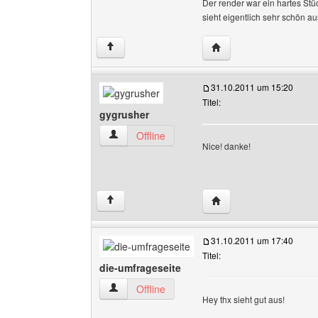
Der render war ein hartes Stü
sieht eigentlich sehr schön aus
Website dieses Benutz
↑
31.10.2011 um 15:20
Titel:
gygrusher
gygrusher Benutzer-Profile anzeigen
Offline
Nice! danke!
Website dieses Benutze
↑
31.10.2011 um 17:40
Titel:
die-umfrageseite
die-umfrageseite Benutzer-Profile anzeigen
Offline
Hey thx sieht gut aus!