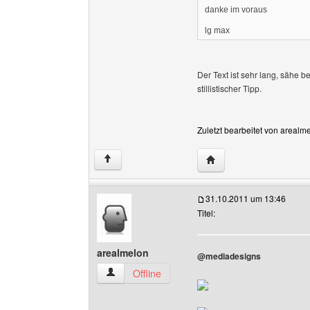
danke im voraus
lg max
Der Text ist sehr lang, sähe b
stillistischer Tipp.
Zuletzt bearbeitet von arealm
Website dieses Benutz
↑
31.10.2011 um 13:46
Titel:
arealmelon
@mediadesigns
arealmelon Benutzer-Profile anzeigen
Offline