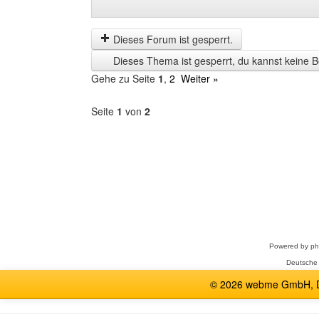
Beiträge
Order
der
by
letzten
Dieses Forum ist gesperrt.
Zeit
Dieses Thema ist gesperrt, du kannst keine B
anzeigen
Gehe zu Seite
1
,
2
Weiter »
Seite
1
von
2
Forum
auswählen
Powered by
p
Deutsche
© 2026 webme GmbH, De