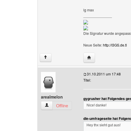
lg max
______________
Die Signatur wurde angepasst
Neue Seite:
http://I3GS.de.tl
Website dieses Benutze
↑
31.10.2011 um 17:48
Titel:
arealmelon
gygrusher hat Folgendes ge
arealmelon Benutzer-Profile anzeigen
Offline
Nice! danke!
die-umfrageseite hat Folgen
Hey thx sieht gut aus!