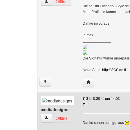
die-umfrageseite Benutzer-Profile anzeigen
Offline
Sie soll im Facebook Style sei
Mein Profilbild kannste einf
Danke im voraus.
lg max
______________
Die Signatur wurde angepasst
Neue Seite:
http://I3GS.de.tl
Website dieses Benutze
↑
31.10.2011 um 14:03
Titel:
mediadesigns
mediadesigns Benutzer-Profile anzeigen
Offline
Danke sehen echt gut aus
______________