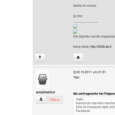
danke im voraus
lg max
______________
Die Signatur wurde angepasst
Neue Seite:
http://I3GS.de.tl
Website dieses Benutze
↑
30.10.2011 um 21:51
Titel:
arealmelon
die-umfrageseite hat Folgen
arealmelon Benutzer-Profile anzeigen
Offline
Hallo
Kannst mir mal eine machen,
Eine im Facebook style und 
Facebook.