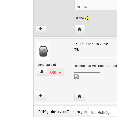
lg max
Danke.
Website dieses Benutz
↑
31.10.2011 um 20:12
Titel:
lone-award
Ich hab mal was probiert.. pro
______________
lone-award Benutzer-Profile anzeigen
Offline
Website dieses Benutz
↑
Beiträge der letzten Zeit anzeigen: