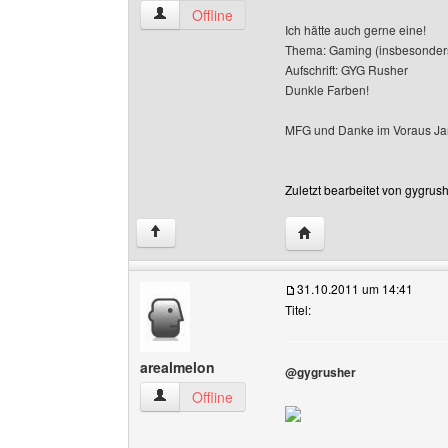
gygrusher Benutzer-Profile anzeigen
Offline
Ich hätte auch gerne eine!
Thema: Gaming (insbesonders
Aufschrift: GYG Rusher
Dunkle Farben!
MFG und Danke im Voraus J
Zuletzt bearbeitet von gygrus
Website dieses Benutze
↑
31.10.2011 um 14:41
Titel:
arealmelon
@gygrusher
arealmelon Benutzer-Profile anzeigen
Offline