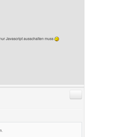
 nur Javascript ausschalten muss
Antworten mit Zitat
n.