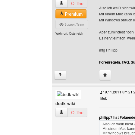
philipp7 Benutzer-Profile anzeigen
Offline
Also ich weiß nicht wi
Premium
Mit einem Mac kann i
Mit Windows brauch ic
Support-Team
Aber zumindest noch b
Wohnort: Österreich
Es nervt einfach, we
mfg Philipp
______________
Forenregeln
,
FAQ
,
Su
Website dieses B
↑
19.11.2011 um 21:
Titel:
dedk-wiki
dedk-wiki Benutzer-Profile anzeigen
Offline
philipp7 hat Folgend
Also ich weiß nicht 
Mit einem Mac kann
Mit Windows brauch 