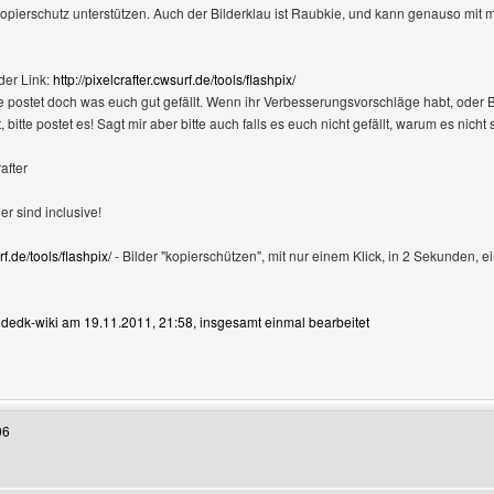
pierschutz unterstützen. Auch der Bilderklau ist Raubkie, und kann genauso mit me
der Link:
http://pixelcrafter.cwsurf.de/tools/flashpix/
te postet doch was euch gut gefällt. Wenn ihr Verbesserungsvorschläge habt, oder 
itte postet es! Sagt mir aber bitte auch falls es euch nicht gefällt, warum es nicht s
after
er sind inclusive!
rf.de/tools/flashpix/
- Bilder "kopierschützen", mit nur einem Klick, in 2 Sekunden, 
n dedk-wiki am 19.11.2011, 21:58, insgesamt einmal bearbeitet
Benutzers besuchen: dedk-wiki
06