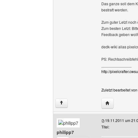
Das ganze soll dem Ko
bestraft werden.
Zum guter Letzt noch 
Zum besten Letzt: Bit
Feedback geben wollt, b
dedk-wiki alias pixelcr
PS: Rechtsschreibfehl
______________
http://pixelcrafter.cwsu
Zuletzt bearbeitet vo
Website dieses 
↑
19.11.2011 um 21:
Titel:
philipp7