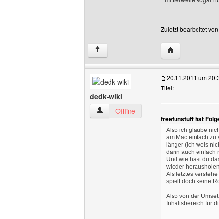
Zuletzt bearbeitet vo
Website dieses B
↑
20.11.2011 um 20:
Titel:
dedk-wiki
dedk-wiki Benutzer-Profile anzeigen
Offline
freefunstuff hat Fol
Also ich glaube nic
am Mac einfach zu v
länger (ich weis ni
dann auch einfach 
Und wie hast du das
wieder herausholen,
Als letztes verstehe
spielt doch keine R
Also von der Umsetzu
Inhaltsbereich für d