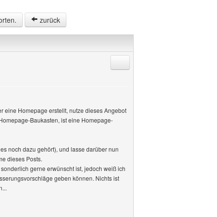
orten.
zurück
Antworten mit Zitat
r eine Homepage erstellt, nutze dieses Angebot
ich. Homepage-Baukasten, ist eine Homepage-
les noch dazu gehört), und lasse darüber nun
me dieses Posts.
sonderlich gerne erwünscht ist, jedoch weiß ich
sserungsvorschläge geben können. Nichts ist
...