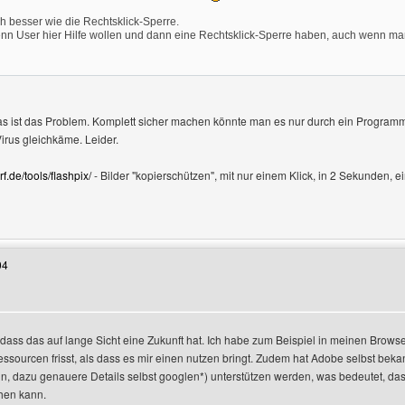
 besser wie die Rechtsklick-Sperre.
wenn User hier Hilfe wollen und dann eine Rechtsklick-Sperre haben, auch wenn m
as ist das Problem. Komplett sicher machen könnte man es nur durch ein Programm
irus gleichkäme. Leider.
rf.de/tools/flashpix/
- Bilder "kopierschützen", mit nur einem Klick, in 2 Sekunden, 
Benutzers besuchen: dedk-wiki
04
, dass das auf lange Sicht eine Zukunft hat. Ich habe zum Beispiel in meinen Browse
essourcen frisst, als dass es mir einen nutzen bringt. Zudem hat Adobe selbst beka
nn, dazu genauere Details selbst googlen*) unterstützen werden, was bedeutet, d
hen kann.