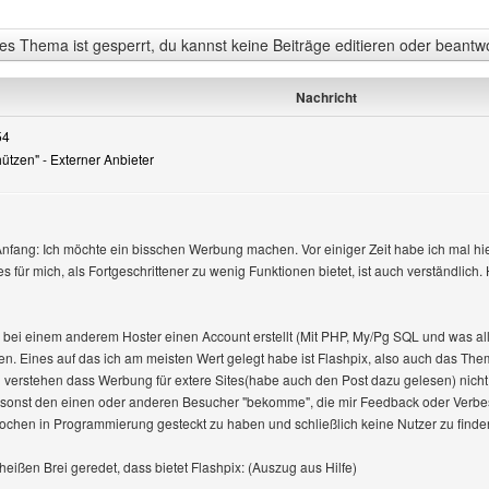
s Thema ist gesperrt, du kannst keine Beiträge editieren oder beantw
Nachricht
54
chützen" - Externer Anbieter
fang: Ich möchte ein bisschen Werbung machen. Vor einiger Zeit habe ich mal hie
es für mich, als Fortgeschrittener zu wenig Funktionen bietet, ist auch verständl
 bei einem anderem Hoster einen Account erstellt (Mit PHP, My/Pg SQL und was al
en. Eines auf das ich am meisten Wert gelegt habe ist Flashpix, also auch das The
 verstehen dass Werbung für extere Sites(habe auch den Post dazu gelesen) nicht 
ch sonst den einen oder anderen Besucher "bekomme", die mir Feedback oder Verbe
chen in Programmierung gesteckt zu haben und schließlich keine Nutzer zu finden
ißen Brei geredet, dass bietet Flashpix: (Auszug aus Hilfe)