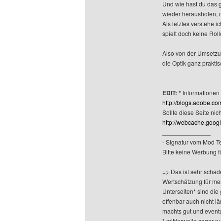
Und wie hast du das g
wieder herausholen, o
Als letztes verstehe i
spielt doch keine Rol
Also von der Umsetzung
die Optik ganz prakti
EDIT:
* Informationen 
http://blogs.adobe.co
Sollte diese Seite ni
http://webcache.goog
______________
- Signatur vom Mod T
Bitte keine Werbung f
=> Das ist sehr schad
Wertschätzung für me
Unterseiten* sind die
offenbar auch nicht l
machts gut und eventue
* mittlerweile sogar n