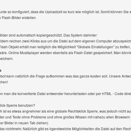
rde so konfiguiert, dass die Uploadzeit so kurz wie möglich ist. Somit können Sie 
Flash-Bilder erstellen.
 Bilder sind automatisch kopiergeschützt. Das System dahinter:
ldern reichen zwei Klicks aus um die Datei auf dem eigenen Computer abzuspeicher
Flash Objekt erhält man lediglich die Möglichkeit "Globale Einstellungen" zu treffe
wäre. Online Musikplayer werden ebenfalls als Flash-Datei gespeichert. Man kön
peichern.
s
t kann natürlich die Frage aufkommen was das ganze kosten soll. Unsere Antwort:
chen!
 man die konvertierte Datei entwender herunterladen oder per HTML - Code direk
lick-Sperre benutzen?
 ist es etwas angnehmer als eine globale Rechtsklick Sperre, was jedoch nicht auf 
ilder und Texte ohne Probleme und ohne großes Wissen mit nahezu allen Browsern
r Bilder in neuen Tab ziehen)
 das nichtmehr. Natürlich gibt es irgendwelche Möglichkeiten die Datei auf den Rec