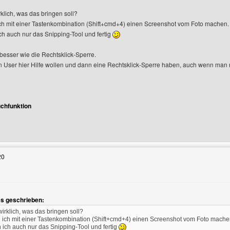
rklich, was das bringen soll?
ch mit einer Tastenkombination (Shift+cmd+4) einen Screenshot vom Foto machen.
h auch nur das Snipping-Tool und fertig
esser wie die Rechtsklick-Sperre.
nn User hier Hilfe wollen und dann eine Rechtsklick-Sperre haben, auch wenn man
chfunktion
enutzers besuchen: philipp7
20
es geschrieben:
wirklich, was das bringen soll?
 ich mit einer Tastenkombination (Shift+cmd+4) einen Screenshot vom Foto mache
ich auch nur das Snipping-Tool und fertig