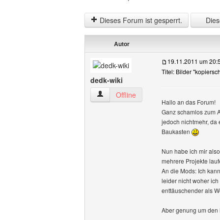
Dieses Forum ist gesperrt.
Diese
Autor
19.11.2011 um 20:
Titel: Bilder "kopiers
dedk-wiki
dedk-wiki Benutzer-Profile anzeigen
Offline
Hallo an das Forum!
Ganz schamlos zum An
jedoch nichtmehr, da 
Baukasten
Nun habe ich mir also
mehrere Projekte lauf
An die Mods: Ich kann
leider nicht woher i
enttäuschender als Wo
Aber genung um den he