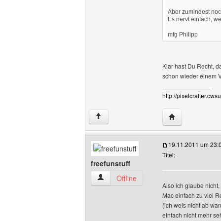
Aber zumindest noch
Es nervt einfach, 
mfg Philipp
Klar hast Du Recht, d
schon wieder einem V
______________
http://pixelcrafter.cwsu
Website dieses 
↑
19.11.2011 um 23:
Titel:
freefunstuff
freefunstuff Benutzer-Profile anzeigen
Offline
Also ich glaube nicht
Mac einfach zu viel R
(ich weis nicht ab wa
einfach nicht mehr se