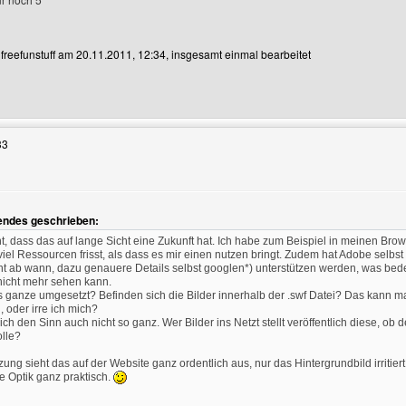
n freefunstuff am 20.11.2011, 12:34, insgesamt einmal bearbeitet
enutzers besuchen: freefunstuff
33
gendes geschrieben:
ht, dass das auf lange Sicht eine Zukunft hat. Ich habe zum Beispiel in meinen Brow
iel Ressourcen frisst, als dass es mir einen nutzen bringt. Zudem hat Adobe selbs
cht ab wann, dazu genauere Details selbst googlen*) unterstützen werden, was bed
nicht mehr sehen kann.
 ganze umgesetzt? Befinden sich die Bilder innerhalb der .swf Datei? Das kann m
 oder irre ich mich?
 ich den Sinn auch nicht so ganz. Wer Bilder ins Netzt stellt veröffentlich diese, ob
olle?
ng sieht das auf der Website ganz ordentlich aus, nur das Hintergrundbild irritiert
ie Optik ganz praktisch.