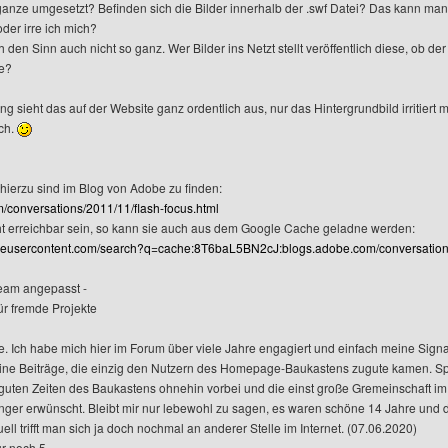
anze umgesetzt? Befinden sich die Bilder innerhalb der .swf Datei? Das kann man
der irre ich mich?
ch den Sinn auch nicht so ganz. Wer Bilder ins Netzt stellt veröffentlich diese, ob d
le?
 sieht das auf der Website ganz ordentlich aus, nur das Hintergrundbild irritiert m
sch.
hierzu sind im Blog von Adobe zu finden:
m/conversations/2011/11/flash-focus.html
cht erreichbar sein, so kann sie auch aus dem Google Cache geladne werden:
leusercontent.com/search?q=cache:8T6baL5BN2cJ:blogs.adobe.com/conversations
eam angepasst -
ür fremde Projekte
e. Ich habe mich hier im Forum über viele Jahre engagiert und einfach meine Sig
ine Beiträge, die einzig den Nutzern des Homepage-Baukastens zugute kamen. Sp
 guten Zeiten des Baukastens ohnehin vorbei und die einst große Gremeinschaft im F
änger erwünscht. Bleibt mir nur lebewohl zu sagen, es waren schöne 14 Jahre und 
ll trifft man sich ja doch nochmal an anderer Stelle im Internet. (07.06.2020)
ur noch 5