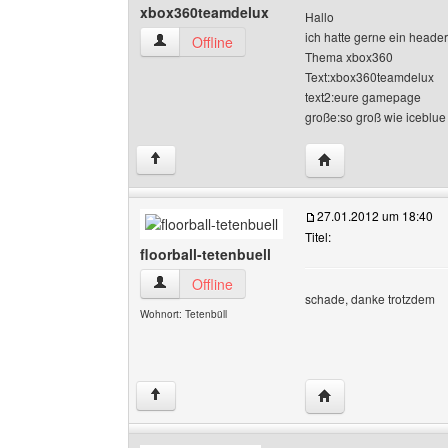
xbox360teamdelux
Hallo
ich hatte gerne ein header
xbox360teamdelux Benutzer-Profile anzeigen
Offline
Thema xbox360
Text:xbox360teamdelux
text2:eure gamepage
große:so groß wie iceblue
Website dieses Ben
↑
27.01.2012 um 18:40
Titel:
floorball-tetenbuell
floorball-tetenbuell Benutzer-Profile anzeigen
Offline
schade, danke trotzdem
Wohnort: Tetenbüll
Website dieses Benut
↑