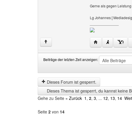
Gerne als gegen Leistung 
Lg Johannes [ Mediadesig
______________
Website dieses Ben
↑
Beiträge der letzten Zeit anzeigen:
Beiträge
Order
der
by
letzten
Dieses Forum ist gesperrt.
Zeit
Dieses Thema ist gesperrt, du kannst keine B
anzeigen
Gehe zu Seite
« Zurück
1
,
2
,
3
, ...
12
,
13
,
14
Wei
Seite
2
von
14