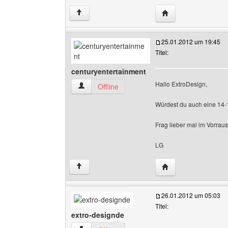
Website dieses Benu
↑
25.01.2012 um 19:45
Titel:
centuryentertainment
Hallo ExtroDesign,
centuryentertainment Benutzer-Profile anzeige
Offline
Würdest du auch eine 14-1
Frag lieber mal im Vorrau
LG
Website dieses Benu
↑
26.01.2012 um 05:03
Titel:
extro-designde