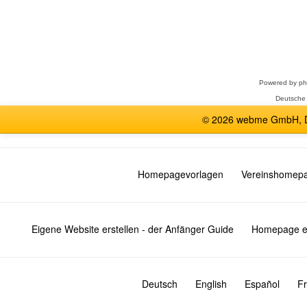
Forum
auswählen
Powered by
p
Deutsche
© 2026 webme GmbH, De
Homepagevorlagen
Vereinshomep
Eigene Website erstellen - der Anfänger Guide
Homepage er
Deutsch
English
Español
Fr