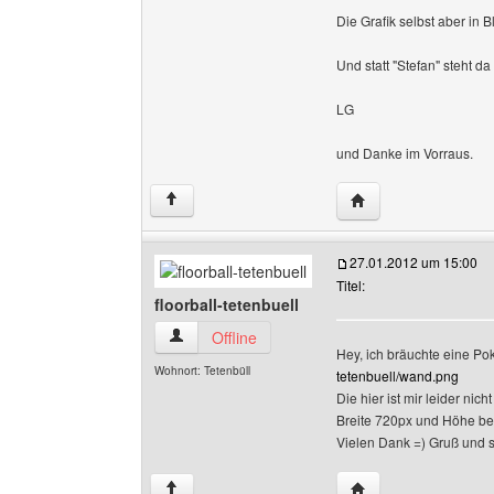
Die Grafik selbst aber in B
Und statt "Stefan" steht da
LG
und Danke im Vorraus.
Website dieses Benu
↑
27.01.2012 um 15:00
Titel:
floorball-tetenbuell
floorball-tetenbuell Benutzer-Profile anzeigen
Offline
Hey, ich bräuchte eine Poka
Wohnort: Tetenbüll
tetenbuell/wand.png
Die hier ist mir leider ni
Breite 720px und Höhe bel
Vielen Dank =) Gruß und
Website dieses Benut
↑