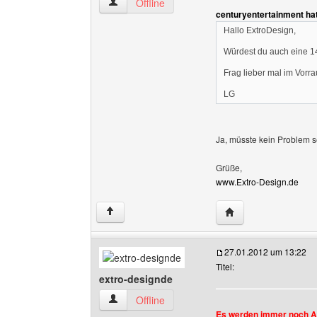
extro-designde Benutzer-Profile anzeigen
Offline
centuryentertainment ha
Hallo ExtroDesign,
Würdest du auch eine 14
Frag lieber mal im Vorr
LG
Ja, müsste kein Problem s
Grüße,
www.Extro-Design.de
Website dieses Benu
↑
27.01.2012 um 13:22
Titel:
extro-designde
extro-designde Benutzer-Profile anzeigen
Offline
Es werden immer noch 