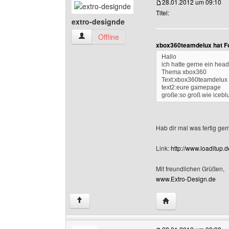
28.01.2012 um 09:10
Titel:
extro-designde
extro-designde Benutzer-Profile anzeigen
Offline
xbox360teamdelux hat F
Hallo
ich hatte gerne ein head
Thema xbox360
Text:xbox360teamdelux
text2:eure gamepage
große:so groß wie icebl
Hab dir mal was fertig gema
Link:
http://www.loaditup
Mit freundlichen Grüßen,
www.Extro-Design.de
Website dieses Benu
↑