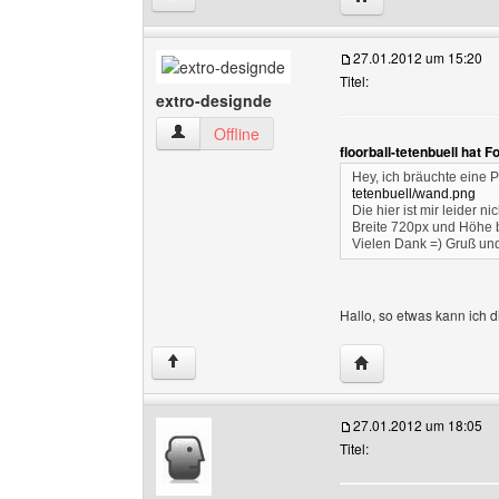
27.01.2012 um 15:20
Titel:
extro-designde
extro-designde Benutzer-Profile anzeigen
Offline
floorball-tetenbuell hat 
Hey, ich bräuchte eine P
tetenbuell/wand.png
Die hier ist mir leider 
Breite 720px und Höhe b
Vielen Dank =) Gruß u
Hallo, so etwas kann ich dir
Website dieses Benu
↑
27.01.2012 um 18:05
Titel: