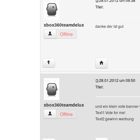
28.01.2012 um 09:38
Titel:
xbox360teamdelux
danke der ist gut
xbox360teamdelux Benutzer-Profile anzeigen
Offline
Website dieses Ben
↑
28.01.2012 um 09:50
Titel:
xbox360teamdelux
und ein klein vote banner v
Text1:Vote for me!
xbox360teamdelux Benutzer-Profile anzeigen
Offline
Text2:gewinn werbung