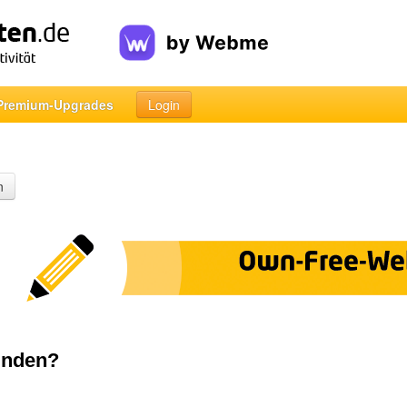
Premium-Upgrades
Login
n
inden?