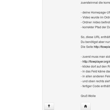
zuersteinmal die korre
- deine Homepage-URL
- Video wurde im Ord
- Ordner /video befind
- korrekter Pfad der D
So, diese URL enthält
Du benötigst aber nu
Die Seite
http://flowpl
- zuerst muss man sic
-
http://flowplayer.org/
- klicke dort auf den 
- in das Feld käme d
- in allen anderen Fe
- und oben rechts si
- fertiger Code enthä
Gruß Wolle
Website dieses 
↑