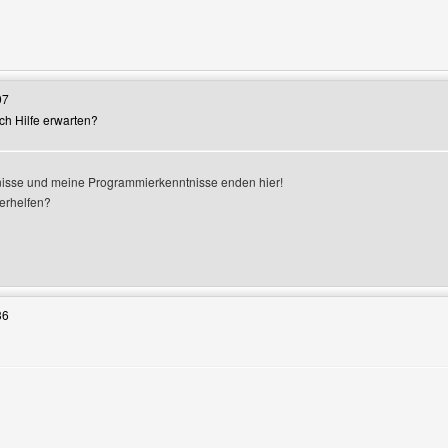
enutzers besuchen: transint
07
och Hilfe erwarten?
isse und meine Programmierkenntnisse enden hier!
erhelfen?
Benutzers besuchen: bikercamp
36
n