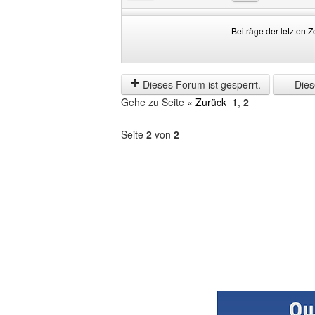
Beiträge der letzten Z
Beiträge
Order
der
by
letzten
Dieses Forum ist gesperrt.
Diese
Zeit
Gehe zu Seite
« Zurück
1
,
2
anzeigen
Seite
2
von
2
Forum
auswählen