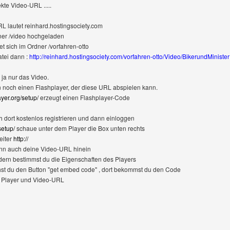
kte Video-URL .....
 lautet reinhard.hostingsociety.com
ner /video hochgeladen
et sich im Ordner /vorfahren-otto
atei dann :
http://reinhard.hostingsociety.com/vorfahren-otto/Video/BikerundMinister1
 ja nur das Video.
n noch einen Flashplayer, der diese URL abspielen kann.
ayer.org/setup/
erzeugt einen Flashplayer-Code
h dort kostenlos registrieren und dann einloggen
setup/
schaue unter dem Player die Box unten rechts
Reiter
http://
ann auch deine Video-URL hinein
ldern bestimmst du die Eigenschaften des Players
ehst du den Button "get embed code" , dort bekommst du den Code
lt Player und Video-URL
Benutzers besuchen: find-templates