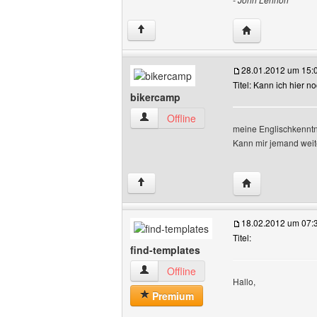
Website dieses B
↑
28.01.2012 um 15:
Titel: Kann ich hier n
bikercamp
bikercamp Benutzer-Profile anzeigen
Offline
meine Englischkenntn
Kann mir jemand weit
Website dieses 
↑
18.02.2012 um 07:
Titel:
find-templates
find-templates Benutzer-Profile anzeige
Offline
Hallo,
Premium