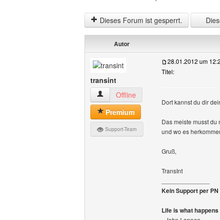
Dieses Forum ist gesperrt.
Diese
Autor
28.01.2012 um 12:
Titel:
transint
transint Benutzer-Profile anzeigen
Offline
Dort kannst du dir de
Premium
Das meiste musst du n
Support-Team
und wo es herkommen 
Gruß,
TransInt
______________
Kein Support per PN -
Life is what happens
- John Lennon