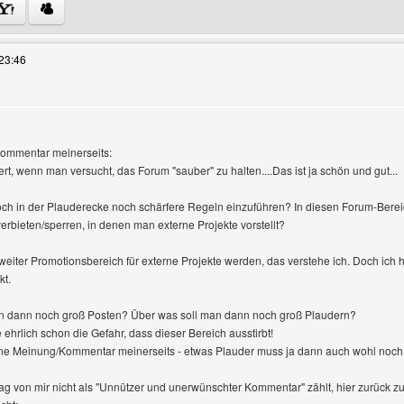
es Benutzers besuchen: mediadesigns
23:46
gen
Kommentar meinerseits:
ert, wenn man versucht, das Forum "sauber" zu halten....Das ist ja schön und gut...
och in der Plauderecke noch schärfere Regeln einzuführen? In diesen Forum-Bereich
erbieten/sperren, in denen man externe Projekte vorstellt?
 zweiter Promotionsbereich für externe Projekte werden, das verstehe ich. Doch ich 
kt.
n dann noch groß Posten? Über was soll man dann noch groß Plaudern?
hrlich schon die Gefahr, dass dieser Bereich ausstirbt!
ine Meinung/Kommentar meinerseits - etwas Plauder muss ja dann auch wohl noch s
rag von mir nicht als "Unnützer und unerwünschter Kommentar" zählt, hier zurück z