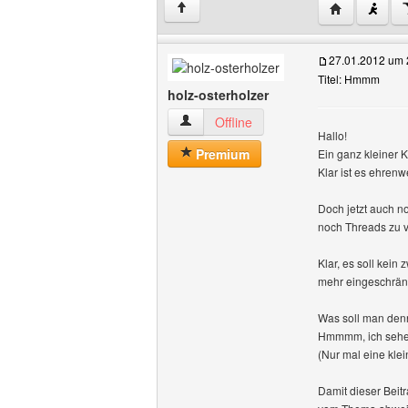
Website dies
↑
27.01.2012 um 
Titel: Hmmm
holz-osterholzer
holz-osterholzer Benutzer-Profile anzei
Offline
Hallo!
Premium
Ein ganz kleiner 
Klar ist es ehrenw
Doch jetzt auch n
noch Threads zu v
Klar, es soll kein
mehr eingeschrän
Was soll man den
Hmmmm, ich sehe e
(Nur mal eine kle
Damit dieser Beit