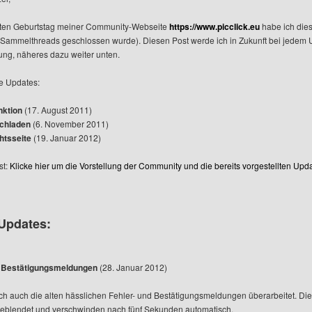
itten Geburtstag meiner Community-Webseite
https://www.picclick.eu
habe ich die
Sammelthreads geschlossen wurde). Diesen Post werde ich in Zukunft bei jedem Up
ung, näheres dazu weiter unten.
te Updates:
nktion
(17. August 2011)
chladen
(6. November 2011)
htsseite
(19. Januar 2012)
st:
Klicke hier um die Vorstellung der Community und die bereits vorgestellten Upd
 Updates:
d Bestätigungsmeldungen
(28. Januar 2012)
ch auch die alten hässlichen Fehler- und Bestätigungsmeldungen überarbeitet. 
geblendet und verschwinden nach fünf Sekunden automatisch.