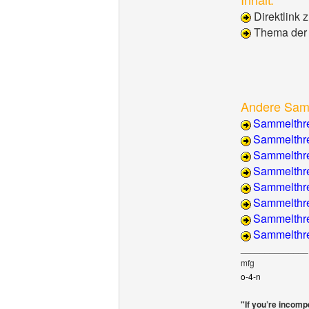
Direktlink 
Thema der
Andere Sam
Sammelthre
Sammelthr
Sammelthre
Sammelthre
Sammelthr
Sammelthre
Sammelthre
Sammelthr
______________
mfg
o-4-n
"If you’re incomp