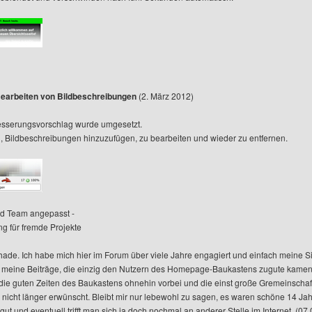
earbeiten von Bildbeschreibungen
(2. März 2012)
esserungsvorschlag wurde umgesetzt.
ich, Bildbeschreibungen hinzuzufügen, zu bearbeiten und wieder zu entfernen.
od Team angepasst -
ng für fremde Projekte
chade. Ich habe mich hier im Forum über viele Jahre engagiert und einfach meine 
 meine Beiträge, die einzig den Nutzern des Homepage-Baukastens zugute kamen.
 die guten Zeiten des Baukastens ohnehin vorbei und die einst große Gremeinschaft 
h nicht länger erwünscht. Bleibt mir nur lebewohl zu sagen, es waren schöne 14 Ja
ut und eventuell trifft man sich ja doch nochmal an anderer Stelle im Internet. (07