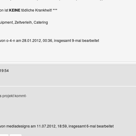
on ist
KEINE
tödliche Krankheit! ***
ipment, Zeltverleih, Catering
t von o-4-n am 28.01.2012, 00:36, insgesamt 9-mal bearbeitet
es Benutzers besuchen: o-4-n
19:54
n
es projekt kommt-
t von mediadesigns am 11.07.2012, 18:59, insgesamt 6-mal bearbeitet