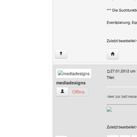
*** Die Suchfunkti
Eventplanung, Equ
Zuletzt bearbeite
Website dies
↑
27.01.2012 um 
Titel:
mediadesigns
mediadesigns Benutzer-Profile anzeige
Offline
-leer zur zeit neu
______________
Zuletzt bearbeite