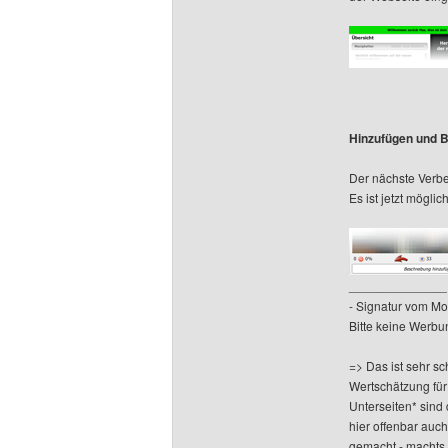
Hinzufügen und B
Der nächste Verb
Es ist jetzt mögl
______________
- Signatur vom M
Bitte keine Werbu
=> Das ist sehr s
Wertschätzung für
Unterseiten* sind
hier offenbar auc
gemacht - machts g