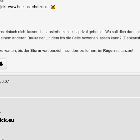
cht:
jekt:
www.holz-osterholzer.de
s einfach nicht lassen: holz-osterholzer.de ist privat gehostet. Wo soll dich dann
bei einem anderen Baukasten, in dem ich die Seite bewerten lassen kann? (Denkans
 zu warten, bis der
Sturm
vorüberzieht, sondern zu lernen, im
Regen
zu tanzen!
s Benutzers besuchen: holz-osterholzer
00:07
er,