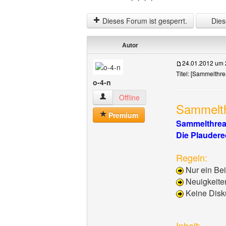
Dieses Forum ist gesperrt.
Diese
Autor
24.01.2012 um 
Titel: [Sammelthre
o-4-n
o-4-n Benutzer-Profile anzeigen
Offline
Sammelth
Premium
Sammelthrea
Die Plaudere
Regeln:
Nur ein Be
Neuigkeiten
Keine Disku
Inhalt: