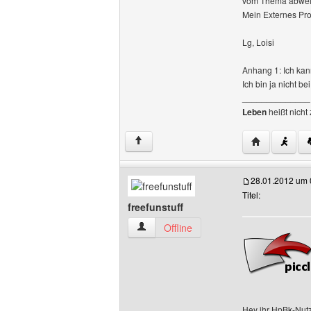
vom Thema abwei
Mein Externes Pro
Lg, Loisi
Anhang 1: Ich kann
Ich bin ja nicht 
______________
Leben
heißt nicht
Website diese
↑
28.01.2012 um 
Titel:
freefunstuff
freefunstuff Benutzer-Profile anzeigen
Offline
Hey ihr HpBk-Nutz