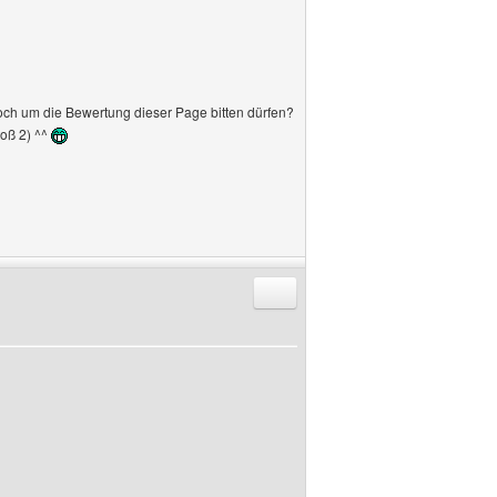
 noch um die Bewertung dieser Page bitten dürfen?
toß 2) ^^
Antworten mit Zitat