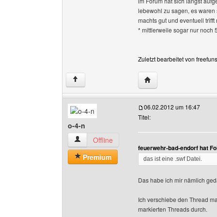
im Forum hat sich längst aufge
lebewohl zu sagen, es waren 
machts gut und eventuell triff
* mittlerweile sogar nur noch 
Zuletzt bearbeitet von freefun
Website dieses Benutze
↑
06.02.2012 um 16:47
Titel:
o-4-n
o-4-n Benutzer-Profile anzeigen
Offline
feuerwehr-bad-endorf hat F
Premium
das ist eine .swf Datei.
Das habe ich mir nämlich ged
Ich verschiebe den Thread mal 
markierten Threads durch.