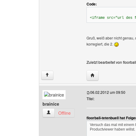
Code:
<iframe src="url des 
Gruß, weiß aber nicht genau, o
korregiert, die 2.
Zuletzt bearbeitet von floorba
Website dieses Benutzer
↑
06.02.2012 um 09:50
Titel:
brainice
brainice Benutzer-Profile anzeigen
Offline
floorball-tetenbuell hat Fol
Versuch das mal mit einem I
Productviewer haben willst.