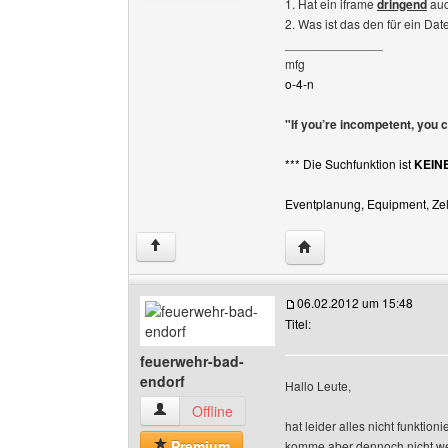
1. Hat ein iframe
dringend
auc
2. Was ist das den für ein Dat
______________
mfg
o-4-n
"If you’re incompetent, you 
*** Die Suchfunktion ist
KEIN
Eventplanung, Equipment, Zelt
Website dieses Benutze
↑
06.02.2012 um 15:48
Titel:
feuerwehr-bad-
endorf
Hallo Leute,
feuerwehr-bad-endorf Benutzer-Profile anzeig
Offline
hat leider alles nicht funktion
Premium
komme aber dennoch nicht we