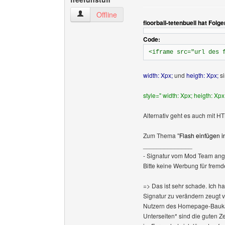
freefunstuff Benutzer-Profile anzeigen
Offline
floorball-tetenbuell hat Fol
Code:
<iframe src="url des 
width: Xpx;
und
heigth: Xpx;
s
style=" width: Xpx; heigth: Xpx
Alternativ geht es auch mit H
Zum Thema "
Flash einfügen
______________
- Signatur vom Mod Team ang
Bitte keine Werbung für fremd
=> Das ist sehr schade. Ich h
Signatur zu verändern zeugt 
Nutzern des Homepage-Baukas
Unterseiten* sind die guten Z