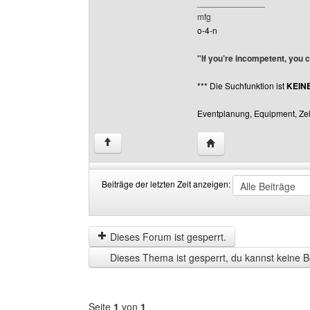
______________
mfg
o-4-n
"If you’re incompetent, you 
*** Die Suchfunktion ist
KEIN
Eventplanung, Equipment, Zelt
Website dieses Benutze
↑
Beiträge der letzten Zeit anzeigen:
Beiträge
Order
der
by
letzten
Dieses Forum ist gesperrt.
Zeit
Dieses Thema ist gesperrt, du kannst keine B
anzeigen
Seite
1
von
1