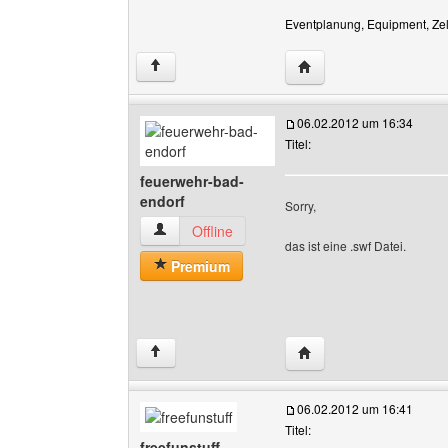
Eventplanung, Equipment, Zelt
Website dieses Benutze
↑
06.02.2012 um 16:34
Titel:
feuerwehr-bad-
endorf
Sorry,
feuerwehr-bad-endorf Benutzer-Profile anzeig
Offline
das ist eine .swf Datei.
Premium
Website dieses Benutze
↑
06.02.2012 um 16:41
Titel:
freefunstuff