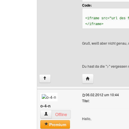
Code:
<iframe src="url des 
</iframe>
Gruß, weiß aber nicht genau, o
Du hast da die ">" vergessen 
Website dieses Benutze
↑
06.02.2012 um 10:44
Titel:
o-4-n
o-4-n Benutzer-Profile anzeigen
Offline
Hallo,
Premium