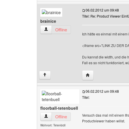
06.02.2012 um 09:48
Titel: Re: Product Viewer Ein
brainice
brainice Benutzer-Profile anzeigen
Offline
Ich hätte es einmal mit einem
<iframe src="LINK ZU DER DA
Du kannst die width, und die h
Fall es so nicht funktioniert,
Website dieses Benutze
↑
06.02.2012 um 09:48
Titel:
floorball-tetenbuell
Versuch das mal mit einem Ifr
floorball-tetenbuell Benutzer-Profile anzeigen
Offline
Productviewer haben willst.
Wohnort: Tetenbüll