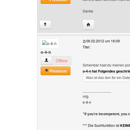
Danke
Website dieses Benutze
↑
06.02.2012 um 16:09
Titel:
o-4-n
o-4-n Benutzer-Profile anzeigen
Offline
Scheinbar hast du meinen pos
Premium
o-4-n hat Folgendes geschri
Was ist das den für ein Dat
______________
mfg
o-4-n
"If you’re incompetent, you 
*** Die Suchfunktion ist
KEIN