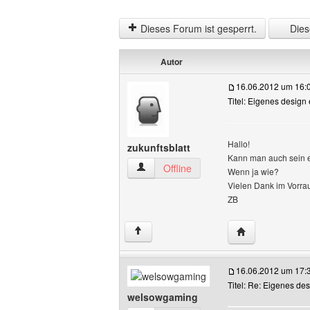
Dieses Forum ist gesperrt.
Diese
Autor
16.06.2012 um 16:
Titel: Eigenes design
Hallo!
zukunftsblatt
Kann man auch sein 
zukunftsblatt Benutzer-Profile anzeigen
Offline
Wenn ja wie?
Vielen Dank im Vorra
ZB
Website dieses B
↑
16.06.2012 um 17:
Titel: Re: Eigenes de
welsowgaming