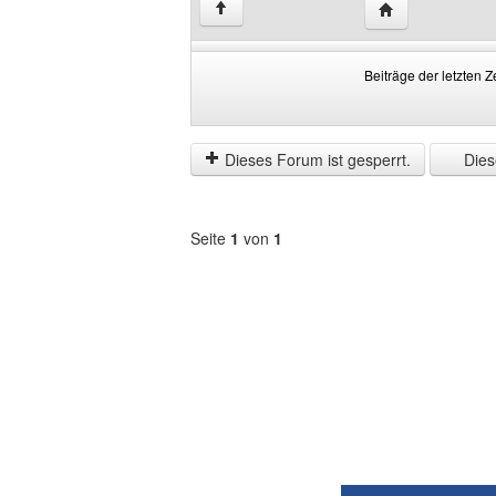
Website dieses 
↑
Beiträge der letzten Z
Beiträge
Order
der
by
letzten
Dieses Forum ist gesperrt.
Diese
Zeit
anzeigen
Seite
1
von
1
Forum
auswählen