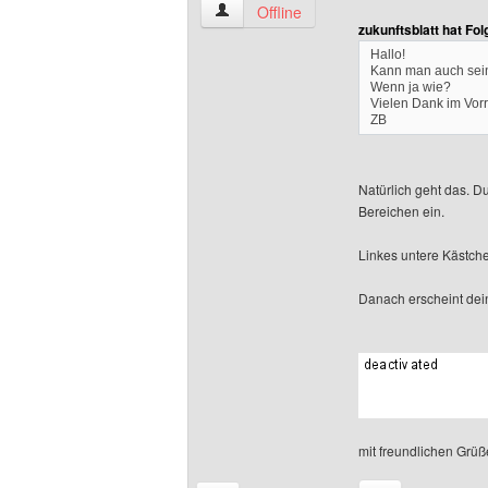
welsowgaming Benutzer-Profile anzeig
Offline
zukunftsblatt hat Fo
Hallo!
Kann man auch sein
Wenn ja wie?
Vielen Dank im Vor
ZB
Natürlich geht das. D
Bereichen ein.
Linkes untere Kästche
Danach erscheint dei
mit freundlichen Gr