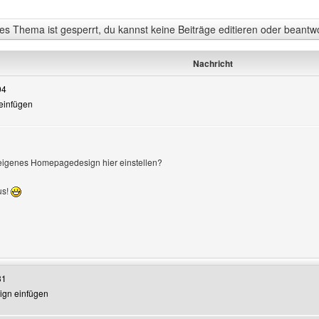
s Thema ist gesperrt, du kannst keine Beiträge editieren oder beantw
Nachricht
04
 einfügen
eigenes Homepagedesign hier einstellen?
us!
enutzers besuchen: zukunftsblatt
31
sign einfügen