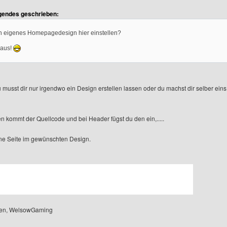
en
lgendes geschrieben:
 eigenes Homepagedesign hier einstellen?
raus!
u musst dir nur irgendwo ein Design erstellen lassen oder du machst dir selber ein
n kommt der Quellcode und bei Header fügst du den ein,.....
ne Seite im gewünschten Design.
üßen, WelsowGaming