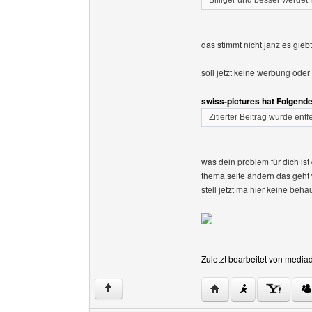
Billiger und besser werdet I
das stimmt nicht janz es giebt
soll jetzt keine werbung ode
swiss-pictures hat Folgend
Zitierter Beitrag wurde entf
was dein problem für dich ist
thema seite ändern das geht w
stell jetzt ma hier keine beh
______________
Zuletzt bearbeitet von media
Website dieses Benutz
↑