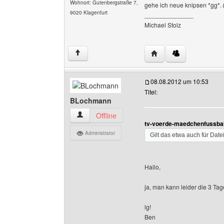
Wohnort: Gutenbergstraße 7,
gehe ich neue knipsen *gg*.
9020 Klagenfurt
______________
Michael Stolz
Website dieses Benutz
↑
08.08.2012 um 10:53
Titel:
BLochmann
BLochmann Benutzer-Profile anzeigen
Offline
tv-voerde-maedchenfussbal
Administrator
Gilt das etwa auch für Dat
Hallo,
ja, man kann leider die 3 Ta
lg!
Ben