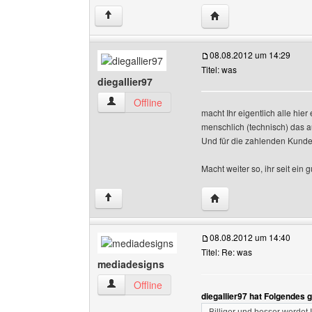
Website dieses Benutz
↑
08.08.2012 um 14:29
Titel: was
diegallier97
diegallier97 Benutzer-Profile anzeigen
Offline
macht Ihr eigentlich alle hie
menschlich (technisch) das a
Und für die zahlenden Kunden 
Macht weiter so, ihr seit e
Website dieses Benutze
↑
08.08.2012 um 14:40
Titel: Re: was
mediadesigns
mediadesigns Benutzer-Profile anzeigen
Offline
diegallier97 hat Folgendes 