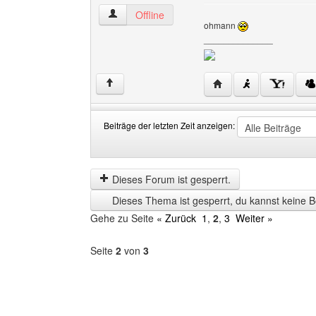
mediadesigns Benutzer-Profile anzeigen
Offline
ohmann
______________
Website dieses Benutz
↑
Beiträge der letzten Zeit anzeigen:
Beiträge
Order
der
by
letzten
Dieses Forum ist gesperrt.
Zeit
Dieses Thema ist gesperrt, du kannst keine B
anzeigen
Gehe zu Seite
« Zurück
1
,
2
,
3
Weiter »
Seite
2
von
3