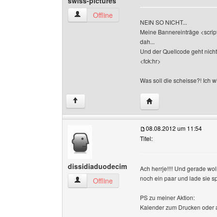
swiss-pictures
swiss-pictures Benutzer-Profile anzeigen
Offline
NEIN SO NICHT...
Meine Bannereinträge <script
dah...
Und der Quellcode geht nicht 
<fck:hr>
Was soll die scheisse?! Ich w
Website dieses Benutze
↑
08.08.2012 um 11:54
Titel:
dissidiaduodecim
Ach herrje!!!! Und gerade wol
noch ein paar und lade sie sp
dissidiaduodecim Benutzer-Profile anzeigen
Offline
PS zu meiner Aktion:
Kalender zum Drucken oder a