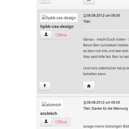
08.08.2012 um 06:00
Titel:
hpbk-css-design
hpbk-css-design Benutzer-Profile anzeigen
Offline
Genau - macht Euch locker - 3
Bevor Ben zurückkam letztes 
es kam null Info und wer sich 
Also seid bitte fair. Ben tut 
Und holz-osterholzer hat ja d
behelfen kann.
Website dieses Benutz
↑
08.08.2012 um 06:05
Titel: Danke für die Warnung
stolmich
stolmich Benutzer-Profile anzeigen
Offline
solage meine bisherigen Bilder