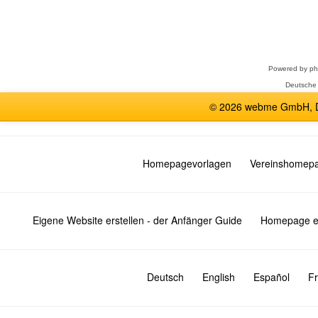
Forum
auswählen
Powered by
p
Deutsche
© 2026 webme GmbH, De
Homepagevorlagen
Vereinshomep
Eigene Website erstellen - der Anfänger Guide
Homepage er
Deutsch
English
Español
Fr