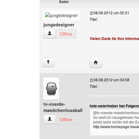
Autor
08.08.2012 um 02:31
Titel:
jungedesigner
jungedesigner Benutzer-Profile anzeigen
Offline
Vielen Dank für Ihre Informa
Website dieses Benutz
↑
08.08.2012 um 04:58
Titel:
tv-voerde-
holz-osterholzer hat Folgen
maedchenfussball
@tv-voerde-maedchenfussb
So weit ich rausgelesen ha
tv-voerde-maedchenfussball Benutzer-Profile 
Offline
wirds wohl nichts mit der E
http://www.homepage-bauk