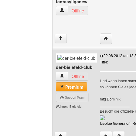
fantasyliganew
wwe-fantasyliganew Benutzer-Profile a
Offline
Website dieses 
↑
22.08.2012 um 13:
Titel:
der-bielefeld-club
der-bielefeld-club Benutzer-Profile anze
Offline
Und wenn Ihnen sonst
Premium
so können Sie es jed
Support-Team
mfg Dominik
______________
Wohnort: Bielefeld
Besucht die offiziell
Iceblue Generator
|
R
Website dieses B