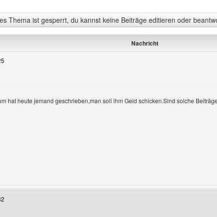
s Thema ist gesperrt, du kannst keine Beiträge editieren oder beantw
Nachricht
25
rum hat heute jemand geschrieben,man soll ihm Geld schicken.Sind solche Beiträge
nzeigen
Benutzers besuchen: wwe-fantasyliganew
32