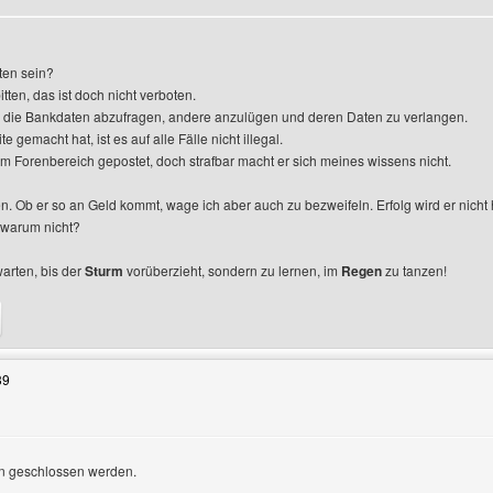
gen
ten sein?
ten, das ist doch nicht verboten.
, die Bankdaten abzufragen, andere anzulügen und deren Daten zu verlangen.
 gemacht hat, ist es auf alle Fälle nicht illegal.
em Forenbereich gepostet, doch strafbar macht er sich meines wissens nicht.
n. Ob er so an Geld kommt, wage ich aber auch zu bezweifeln. Erfolg wird er nicht
 warum nicht?
warten, bis der
Sturm
vorüberzieht, sondern zu lernen, im
Regen
zu tanzen!
enutzers besuchen: holz-osterholzer
39
n geschlossen werden.