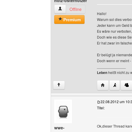
holz-osterholzer
holz-osterholzer Benutzer-Profile anzei
Offline
Hallo!
Premium
Warum sol dies verbo
Jeder kann um Geld bit
Es wäre nur verboten
Doch wie es diese Seite
Er hat zwar im falsch
Er belügt ja niemande
Doch wenn er meint -
______________
Leben
heißt nicht zu 
Website dieses B
↑
22.08.2012 um 10:
Titel:
Ok,dieser Thread kan
wwe-