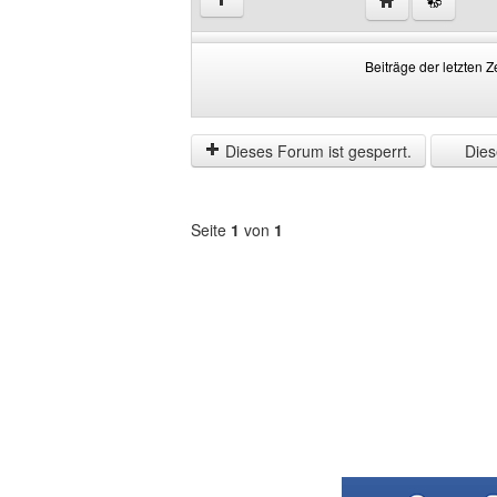
↑
Beiträge der letzten Z
Beiträge
Order
der
by
letzten
Dieses Forum ist gesperrt.
Diese
Zeit
anzeigen
Seite
1
von
1
Forum
auswählen