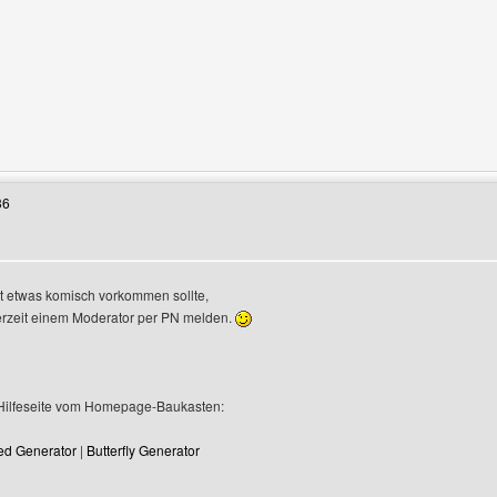
nzeigen
Benutzers besuchen: wwe-fantasyliganew
36
igen
 etwas komisch vorkommen sollte,
erzeit einem Moderator per PN melden.
e Hilfeseite vom Homepage-Baukasten:
ed Generator
|
Butterfly Generator
enutzers besuchen: der-bielefeld-club