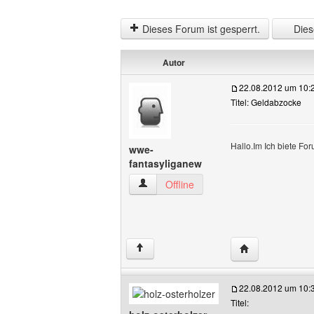
Dieses Forum ist gesperrt.
Diese
Autor
22.08.2012 um 10:
Titel: Geldabzocke
Hallo.Im Ich biete Fo
wwe-
fantasyliganew
wwe-fantasyliganew Benutzer-Profile a
Offline
Website dieses 
↑
22.08.2012 um 10:
Titel: