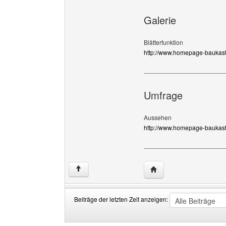
Galerie
Blätterfunktion
http://www.homepage-baukast
----------------------------------------
Umfrage
Aussehen
http://www.homepage-baukast
----------------------------------------
Website dieses Benutze
↑
Beiträge der letzten Zeit anzeigen:
Beiträge
Order
der
by