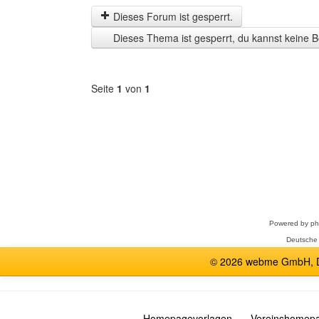
letzten
Dieses Forum ist gesperrt.
Zeit
Dieses Thema ist gesperrt, du kannst keine B
anzeigen
Seite
1
von
1
Forum
auswählen
Powered by
p
Deutsche
© 2026 webme GmbH, De
Homepagevorlagen
Vereinshomep