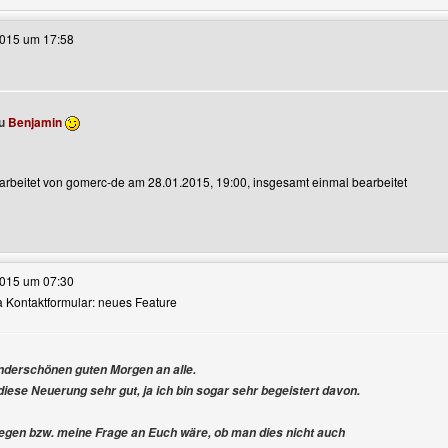
2015 um 17:58
ou
Benjamin
earbeitet von gomerc-de am 28.01.2015, 19:00, insgesamt einmal bearbeitet
e dieses Benutzers besuchen: gomerc-de
2015 um 07:30
ra Kontaktformular: neues Feature
nderschönen guten Morgen an alle.
anzeigen
 diese Neuerung sehr gut, ja ich bin sogar sehr begeistert davon.
egen bzw. meine Frage an Euch wäre, ob man dies nicht auch