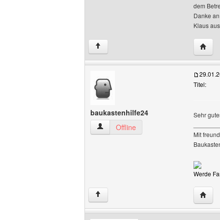
dem Betre
Danke an
Klaus aus
Websit
↑
29.01.
Titel:
baukastenhilfe24
Sehr gute
_______
baukastenhilfe24 Benutzer-Profile anze
Offline
Mit freun
Baukaste
Werde Fan
Websit
↑