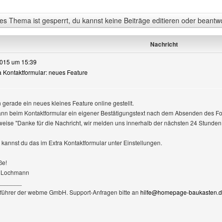
s Thema ist gesperrt, du kannst keine Beiträge editieren oder beantw
Nachricht
2015 um 15:39
ra Kontaktformular: neues Feature
 gerade ein neues kleines Feature online gestellt.
kann beim Kontaktformular ein eigener Bestätigungstext nach dem Absenden des Fo
weise "Danke für die Nachricht, wir melden uns innerhalb der nächsten 24 Stunden
n kannst du das im Extra Kontaktformular unter Einstellungen.
ße!
 Lochmann
_______
führer der webme GmbH. Support-Anfragen bitte an
hilfe@homepage-baukasten.
te dieses Benutzers besuchen: BLochmann