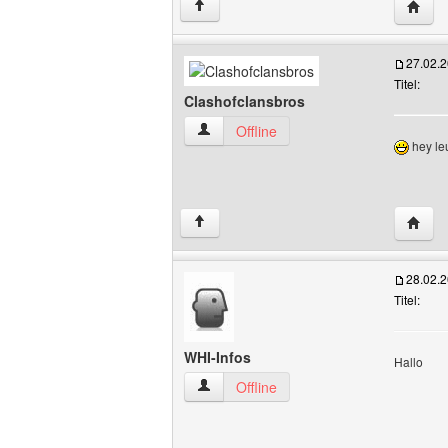
Websit
↑
27.02.
Titel:
Clashofclansbros
Clashofclansbros Benutzer-Profile anze
Offline
hey le
Websit
↑
28.02.
Titel:
WHI-Infos
Hallo
WHI-Infos Benutzer-Profile anzeigen
Offline