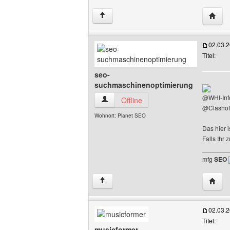
Websit
↑
02.03.
Titel:
seo-
suchmaschinenoptimierung
@WHI-Inf
seo-suchmaschinenoptimierung Benutze
Offline
@Clashof
Wohnort: Planet SEO
Das hier i
Falls Ihr
_______
mfg
SEO
Websit
↑
02.03.
Titel:
musicformer