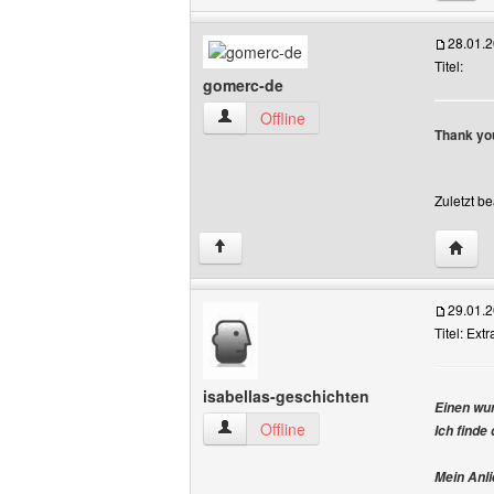
28.01.
Titel:
gomerc-de
gomerc-de Benutzer-Profile anzeigen
Offline
Thank y
Zuletzt b
Websit
↑
29.01.
Titel: Ext
isabellas-geschichten
Einen wu
isabellas-geschichten Benutzer-Profile 
Offline
Ich finde
Mein Anli