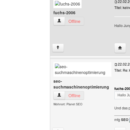
22.02.
Titel: kein
fuchs-2006
fuchs-2006 Benutzer-Profile anzeigen
Offline
Hallo Jung
Websit
↑
22.02.
Titel: Re: 
seo-
suchmaschinenoptimierung
fuchs-20
seo-suchmaschinenoptimierung Benutze
Offline
Hallo Ju
Wohnort: Planet SEO
Und das p
_______
mfg
SEO