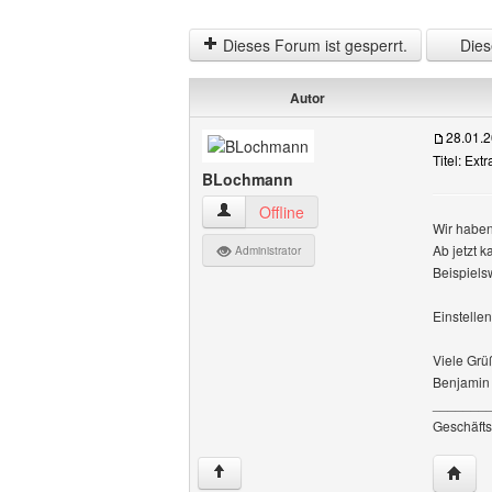
Dieses Forum ist gesperrt.
Diese
Autor
28.01.
Titel: Ext
BLochmann
BLochmann Benutzer-Profile anzeigen
Offline
Wir haben
Ab jetzt 
Administrator
Beispiels
Einstelle
Viele Grü
Benjamin
_______
Geschäfts
Websi
↑