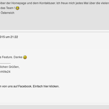
iber der Homepage und dem Kontaktuser. Ich freue mich jedes Mal über die viele
 das Team !
 Österreich
e dieses Benutzers besuchen: funfotogalerie
2015 um 21:22
s Feature. Danke
_______
igen
dlichen Grüßen,
nHilfe24
 von uns auf Facebook. Einfach hier klicken.
e dieses Benutzers besuchen: baukastenhilfe24