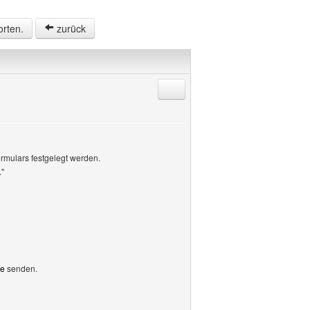
orten.
zurück
Antworten mit Zitat
rmulars festgelegt werden.
."
de
senden.