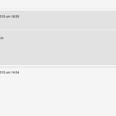
e dieses Benutzers besuchen: seo-suchmaschinenoptimierung
2015 um 18:55
igen
ute
e dieses Benutzers besuchen: Clashofclansbros
2015 um 14:04