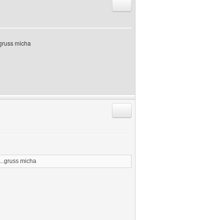
Antworten mit Zitat
..gruss micha
Antworten mit Zitat
e...gruss micha