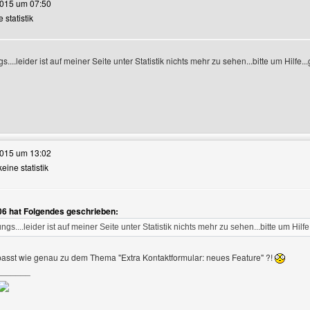
2015 um 07:50
e statistik
s....leider ist auf meiner Seite unter Statistik nichts mehr zu sehen...bitte um Hilfe.
e dieses Benutzers besuchen: fuchs-2006
2015 um 13:02
keine statistik
06 hat Folgendes geschrieben:
r-Profile anzeigen
ngs....leider ist auf meiner Seite unter Statistik nichts mehr zu sehen...bitte um Hilf
asst wie genau zu dem Thema "Extra Kontaktformular: neues Feature" ?!
_______