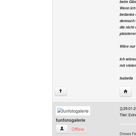
beim Gäs
Wenn ich 
bedanke m
dennoch w
die nich
platzieren
Wäre nur 
Ich wünsc
mit viel
Isabella
Websit
↑
29.01.
Titel: Ext
funfotogalerie
funfotogalerie Benutzer-Profile anzeige
Offline
Dieses Fe