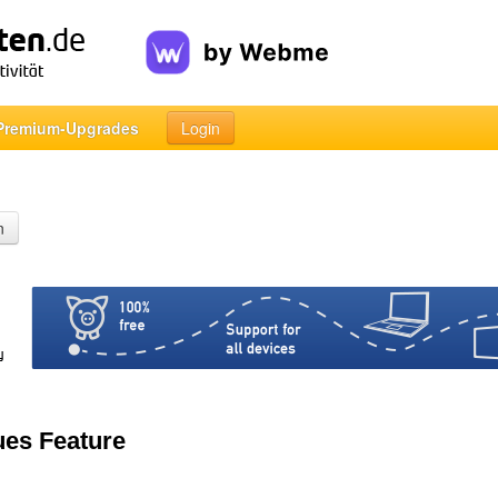
Premium-Upgrades
Login
n
ues Feature