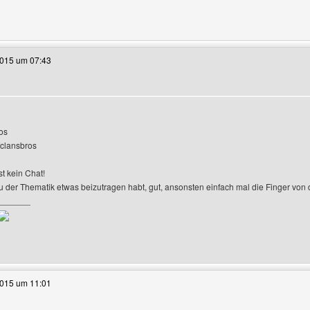
e dieses Benutzers besuchen: WHI-Infos
2015 um 07:43
os
r-Profile anzeigen
clansbros
st kein Chat!
 zu der Thematik etwas beizutragen habt, gut, ansonsten einfach mal die Finger von 
_______
e dieses Benutzers besuchen: seo-suchmaschinenoptimierung
2015 um 11:01