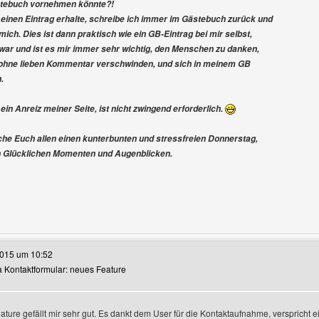
tebuch vornehmen könnte?!
einen Eintrag erhalte, schreibe ich immer im Gästebuch zurück und
ich. Dies ist dann praktisch wie ein GB-Eintrag bei mir selbst,
ar und ist es mir immer sehr wichtig, den Menschen zu danken,
t ohne lieben Kommentar verschwinden, und sich in meinem GB
.
ein Anreiz meiner Seite, ist nicht zwingend erforderlich.
he Euch allen einen kunterbunten und stressfreien Donnerstag,
en Glücklichen Momenten und Augenblicken.
e dieses Benutzers besuchen: isabellas-geschichten
2015 um 10:52
ra Kontaktformular: neues Feature
n
ature gefällt mir sehr gut. Es dankt dem User für die Kontaktaufnahme, verspricht