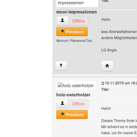
Titel:
moor-impressionen
Hallo,
moor-impressionen Benutzer-Profile an
Offline
Premium
was Allerweltsthemen 
andere Möglichkeite
Wohnort: Pillerseetal/Tirol
LG Angie
Website dieses 
↑
10.11.2015 um 16:
Titel:
holz-osterholzer
holz-osterholzer Benutzer-Profile anzei
Offline
Hallo!
Premium
Dieses Thema finde ic
Mir scheint es in let
habe, um für meine E