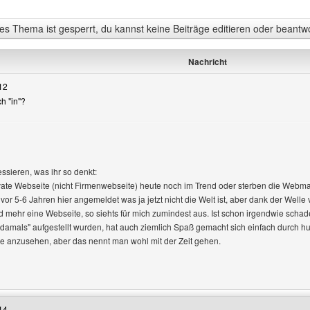
s Thema ist gesperrt, du kannst keine Beiträge editieren oder beantw
Nachricht
12
h "in"?
ssieren, was ihr so denkt:
ivate Webseite (nicht Firmenwebseite) heute noch im Trend oder sterben die Webm
vor 5-6 Jahren hier angemeldet was ja jetzt nicht die Welt ist, aber dank der Well
mehr eine Webseite, so siehts für mich zumindest aus. Ist schon irgendwie schad
amals" aufgestellt wurden, hat auch ziemlich Spaß gemacht sich einfach durch hu
ile anzusehen, aber das nennt man wohl mit der Zeit gehen.
Benutzers besuchen: twodesigns
14