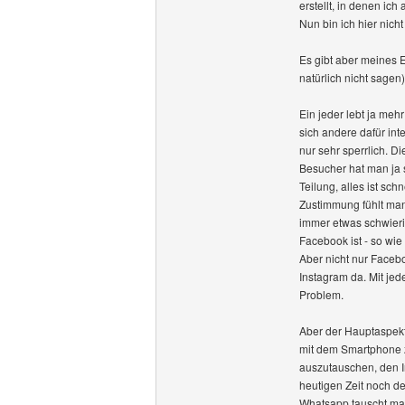
erstellt, in denen ic
Nun bin ich hier nicht
Es gibt aber meines E
natürlich nicht sagen)
Ein jeder lebt ja me
sich andere dafür i
nur sehr sperrlich. 
Besucher hat man ja s
Teilung, alles ist s
Zustimmung fühlt man
immer etwas schwieri
Facebook ist - so wie
Aber nicht nur Facebo
Instagram da. Mit jed
Problem.
Aber der Hauptaspekt,
mit dem Smartphone zu
auszutauschen, den In
heutigen Zeit noch d
Whatsapp tauscht man