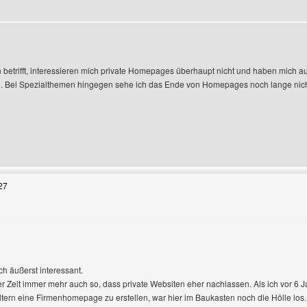
zeigen
betrifft, interessieren mich private Homepages überhaupt nicht und haben mich auc
n. Bei Spezialthemen hingegen sehe ich das Ende von Homepages noch lange ni
Benutzers besuchen: moor-impressionen
27
gen
h äußerst interessant.
zter Zeit immer mehr auch so, dass private Websiten eher nachlassen. Als ich vor 6 
ltern eine Firmenhomepage zu erstellen, war hier im Baukasten noch die Hölle lo