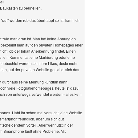
ell.
m Baukasten zu beurteilen.
"out" werden (ob das überhaupt so ist, kann ich
t wie man dran ist. Man hat keine Ahnung ob
ck bekommt man auf den privaten Homepages eher
cht, ob der Inhalt Anerkennung findet. Einen
ke, ein Kommentar, eine Markierung oder eine
 beobachtet werden. Je mehr Likes, desto mehr
n, auf der privaten Website gestaltet sich das
ount durchaus seine Meinung kundtun kann.
 noch viele Fotografiehomepages, heute ist dazu
auch von unterwegs verwendet werden - alles kein
phones. Habt ihr schon mal versucht, eine Website
 smartphonfreundlich, aber um sich gut
ntscheidendem Vorteil. Aber wer nutzt in der
m Smartphone läuft ohne Probleme. Mit