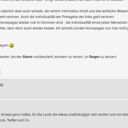
 natürlich aber auch schade, der wirlich informative Inhalt und das wirkliche Wisse
geht verloren. Auch die Individualität der Preisgabe der Infos geht verloren.
 Homepages wieder mal im Kommen sind - die Individualität eines jeden Menschen 
chter, aber dann auch wieder besser. Ich schreib private Homepages nun mal nicht 
bayern
warten, bis der
Sturm
vorüberzieht, sondern zu lernen, im
Regen
zu tanzen!
Benutzers besuchen: holz-osterholzer
23
 ist was ganz nettes, für die Leute die etwas unabhängiger sein wollen und vor al
ok, Twitter und Co.