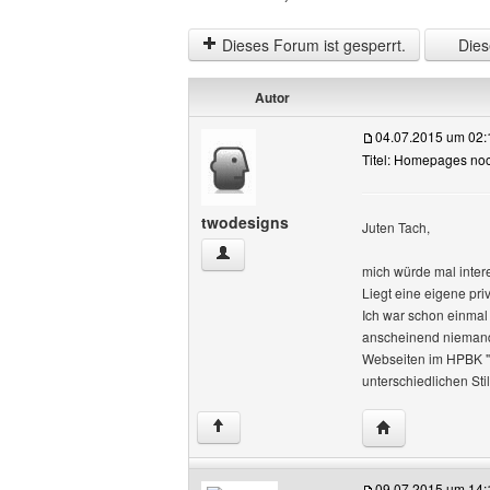
Dieses Forum ist gesperrt.
Diese
Autor
04.07.2015 um 02:
Titel: Homepages noc
twodesigns
Juten Tach,
twodesigns Benutzer-Profile anzeigen
mich würde mal intere
Liegt eine eigene pr
Ich war schon einmal 
anscheinend niemand 
Webseiten im HPBK "d
unterschiedlichen St
Website dieses 
↑
09.07.2015 um 14: