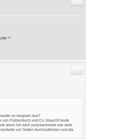
Antworten mit Zitat
ukte ^^
Antworten mit Zitat
bmaster so langsam aus?
lle von Fratzenbuch und Co. braucht heute
ade wenn ich mich zurückerinnere wie viele
hunderte von Seiten durchzuklicken und die