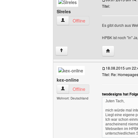
Titel:
SIreles
SIreles Benutzer-Profile anzeigen
Offline
Es gibt durch aus We
HPBK ist noch "in" J
Website dieses 
↑
18.08.2015 um 22:
Titel: Re: Homepages
kex-online
kex-online Benutzer-Profile anzeigen
Offline
twodesigns hat Folg
Wohnort: Deutschland
Juten Tach,
mich würde mal inte
Liegt eine eigene 
Ich war schon einma
anscheinend nieman
Webseiten im HPBK 
unterschiedlichen 