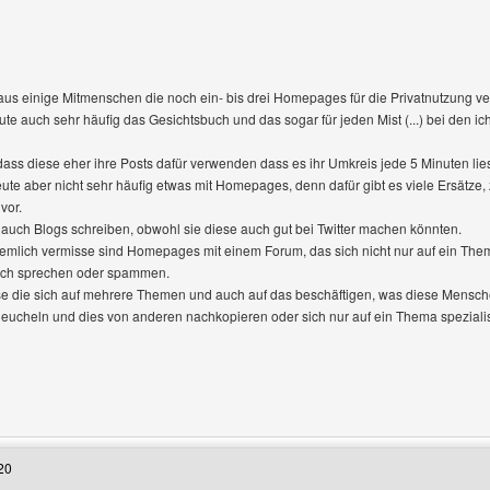
aus einige Mitmenschen die noch ein- bis drei Homepages für die Privatnutzung v
te auch sehr häufig das Gesichtsbuch und das sogar für jeden Mist (...) bei den
 dass diese eher ihre Posts dafür verwenden dass es ihr Umkreis jede 5 Minuten lie
te aber nicht sehr häufig etwas mit Homepages, denn dafür gibt es viele Ersätze, 
vor.
 auch Blogs schreiben, obwohl sie diese auch gut bei Twitter machen könnten.
mlich vermisse sind Homepages mit einem Forum, das sich nicht nur auf ein Thema
isch sprechen oder spammen.
se die sich auf mehrere Themen und auch auf das beschäftigen, was diese Menschen
eucheln und dies von anderen nachkopieren oder sich nur auf ein Thema spezialis
Benutzers besuchen: kex-online
20