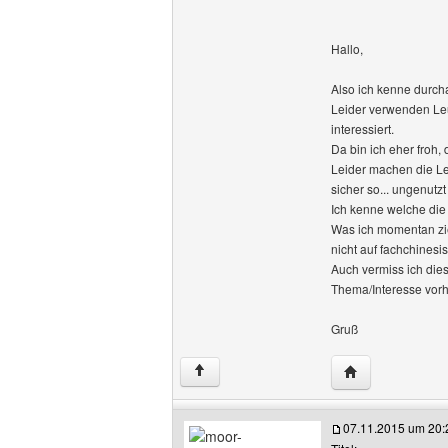
Hallo,
Also ich kenne durch
Leider verwenden Leu
interessiert.
Da bin ich eher froh,
Leider machen die Leu
sicher so... ungenutzt 
Ich kenne welche die
Was ich momentan zie
nicht auf fachchines
Auch vermiss ich die
Thema/Interesse vorh
Gruß
Website dieses 
↑
07.11.2015 um 20: