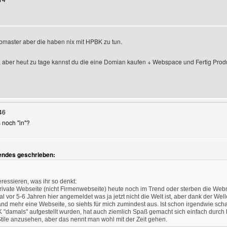
bmaster aber die haben nix mit HPBK zu tun.
a, aber heut zu tage kannst du die eine Domian kaufen + Webspace und Fertig Prod
Benutzers besuchen: SIreles
46
 noch "in"?
endes geschrieben:
ressieren, was ihr so denkt:
private Webseite (nicht Firmenwebseite) heute noch im Trend oder sterben die We
l vor 5-6 Jahren hier angemeldet was ja jetzt nicht die Welt ist, aber dank der We
d mehr eine Webseite, so siehts für mich zumindest aus. Ist schon irgendwie sch
"damals" aufgestellt wurden, hat auch ziemlich Spaß gemacht sich einfach durch 
Stile anzusehen, aber das nennt man wohl mit der Zeit gehen.