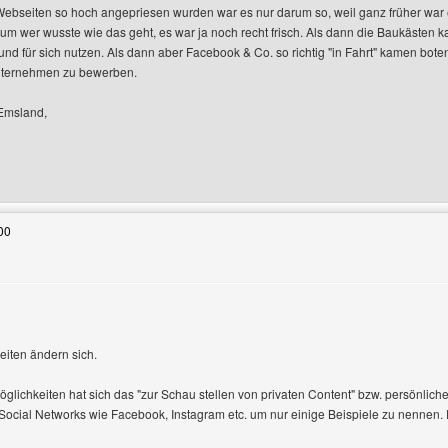
Webseiten so hoch angepriesen wurden war es nur darum so, weil ganz früher war
aum wer wusste wie das geht, es war ja noch recht frisch. Als dann die Baukästen 
n und für sich nutzen. Als dann aber Facebook & Co. so richtig "in Fahrt" kamen bot
Unternehmen zu bewerben.
Emsland,
Benutzers besuchen: Clobelsoft
00
Zeiten ändern sich.
glichkeiten hat sich das "zur Schau stellen von privaten Content" bzw. persönlich
 Social Networks wie Facebook, Instagram etc. um nur einige Beispiele zu nennen. 