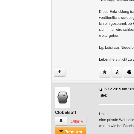
Diese Entwicklung ist
veröffentlicht wurde, 
Ich bin gespannt, ob
sich - mal wird schle
weitergehen!
Lg, Loisi aus Nieder
______________
Leben
heißt nicht zu 
Website dieses 
↑
05.12.2015 um 16:
Titel:
Clobelsoft
Hallo,
eine private Webseite
Clobelsoft Benutzer-Profile anzeigen
Offline
wollen wie bei Facebo
Premium