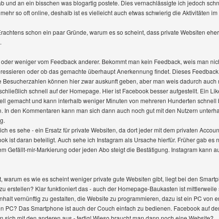
h ab und an ein bisschen was blogartig postete. Dies vernachlässigte ich jedoch schn
 mehr so oft online, deshalb ist es vielleicht auch etwas schwierig die Aktivitäten i
rachtens schon ein paar Gründe, warum es so scheint, dass private Websiten eher 
.
hr oder weniger vom Feedback anderer. Bekommt man kein Feedback, weis man nich
nteressieren oder ob das gemachte überhaupt Anerkennung findet. Dieses Feedba
Die Besucherzahlen können hier zwar auskunft geben, aber man weis dadurch auch ni
chließlich schnell auf der Homepage. Hier ist Facebook besser aufgestellt. Ein Li
chnell gemacht und kann interhalb weniger Minuten von mehreren Hunderten schnell
. In den Kommentaren kann man sich dann auch noch gut mit den Nutzern unterhalte
g.
 ich es sehe - ein Ersatz für private Websiten, da dort jeder mit dem privaten Acc
ok ist daran beteiligt. Auch sehe ich Instagram als Ursache hierfür. Früher gab es
em Gefällt-mir-Markierung oder jeden Abo steigt die Bestätigung. Instagram kann 
 warum es wie es scheint weniger private gute Websiten gibt, liegt bei den Smart
 erstellen? Klar funktioniert das - auch der Homepage-Baukasten ist mittlerweile
halt vernünftig zu gestalten, die Website zu programmieren, dazu ist ein PC von e
en PC? Das Smartphone ist auch der Couch einfach zu bedienen. Facebook auf de
 sich mit den anderen aus - fertig! Wieso braucht man dann noch eine Website?