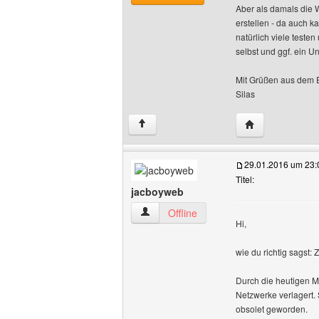
Aber als damals die 
erstellen - da auch k
natürlich viele teste
selbst und ggf. ein 
Mit Grüßen aus dem 
Silas
Website dieses 
↑
29.01.2016 um 23:
Titel:
jacboyweb
jacboyweb Benutzer-Profile anzeigen
Offline
Hi,
wie du richtig sagst: 
Durch die heutigen Mö
Netzwerke verlagert.
obsolet geworden.