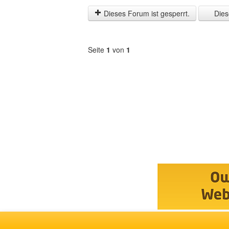
der
by
letzten
Dieses Forum ist gesperrt.
Diese
Zeit
anzeigen
Seite
1
von
1
Forum
auswählen