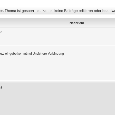
s Thema ist gesperrt, du kannst keine Beiträge editieren oder beantw
Nachricht
40
e.tl
eingebe,kommt nut Unsichere Verbindung
Benutzers besuchen: hella
05