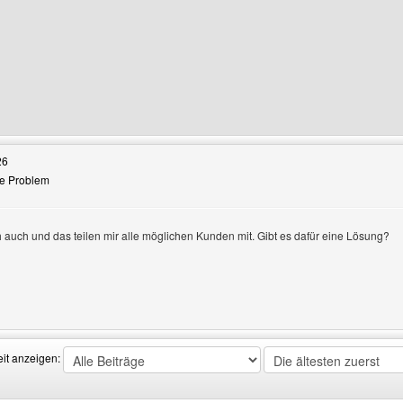
rofile anzeigen
Benutzers besuchen: Stapelholmer-SG-Bogensport
26
he Problem
auch und das teilen mir alle möglichen Kunden mit. Gibt es dafür eine Lösung?
Benutzers besuchen: caddozent
eit anzeigen: