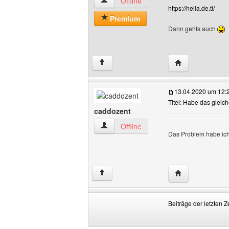
Stapelholmer-SG-Bogensport Benutzer-P
Offline
https://hella.de.tl/
Premium
Dann gehts auch
Website dieses 
↑
13.04.2020 um 12:
Titel: Habe das gleic
caddozent
caddozent Benutzer-Profile anzeigen
Offline
Das Problem habe ich 
Website dieses 
↑
Beiträge der letzten Z
Beiträge
Order