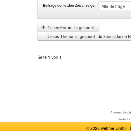
Beiträge der letzten Zeit anzeigen:
Beiträge
Order
der
by
letzten
Dieses Forum ist gesperrt.
Zeit
Dieses Thema ist gesperrt, du kannst keine B
anzeigen
Seite
1
von
1
Forum
auswählen
Powered by
p
Deutsche
© 2026 webme GmbH, De