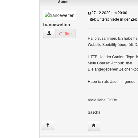
Autor
27.12.2020 um 20:00
Titel: Unterschiede in der Ze
trancewelten
trancewelten Benutzer-Profile anzeigen
Offline
Hallo zusammen. Ich habe he
Website Seobility überprüft. 
HTTP-Header Content-Type: i
Meta Charset Attribut: utf-8
Die angegebenen Zeichenkodi
Habe ich als User in irgendei
Viele liebe Grüße
Sascha
Website dieses Benutze
↑