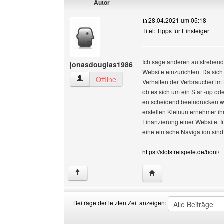
Autor
28.04.2021 um 05:18
Titel: Tipps für Einsteiger
Ich sage anderen aufstrebend
jonasdouglas1986
Website einzurichten. Da sich 
jonasdouglas1986 Benutzer-Profile anzeigen
Offline
Verhalten der Verbraucher im
ob es sich um ein Start-up od
entscheidend beeindrucken wir
erstellen Kleinunternehmer ih
Finanzierung einer Website. I
eine einfache Navigation sind
https://slotsfreispele.de/boni/
Website dieses Benutz
↑
Beiträge der letzten Zeit anzeigen:
Beiträge
Order