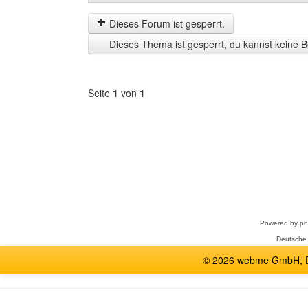
der
by
letzten
Dieses Forum ist gesperrt.
Zeit
Dieses Thema ist gesperrt, du kannst keine B
anzeigen
Seite
1
von
1
Forum
auswählen
Powered by
p
Deutsche
© 2026 webme GmbH, De