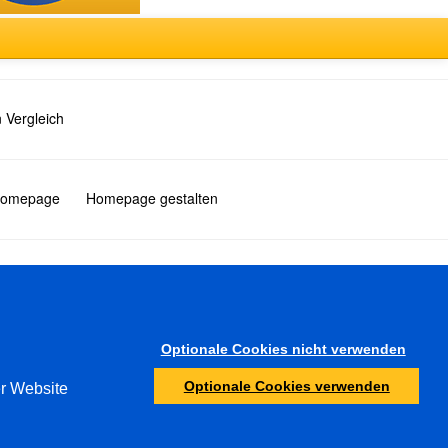
 Vergleich
 Homepage
Homepage gestalten
Türkçe
Optionale Cookies nicht verwenden
Sonstiges
Optionale Cookies verwenden
er Website
Jugendschutz
Ermittlungsbehörden
Abuse