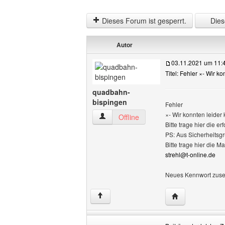
Dieses Forum ist gesperrt.
Diese
Autor
03.11.2021 um 11:
Titel: Fehler ×- Wir k
quadbahn-
bispingen
Fehler
×- Wir konnten leider
quadbahn-bispingen Benutzer-Profile a
Offline
Bitte trage hier die e
PS: Aus Sicherheitsg
Bitte trage hier die M
strehl@t-online.de
Neues Kennwort zus
Website dieses 
↑