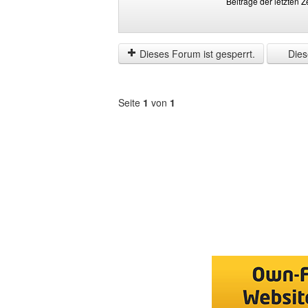
Beiträge der letzten Z
Beiträge
Order
der
by
letzten
Dieses Forum ist gesperrt.
Diese
Zeit
anzeigen
Seite
1
von
1
Forum
auswählen