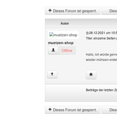
Dieses Forum ist gesperrt.
Diese
Autor
28.12.2021 um 10:
Titel: einzelne Seiten
muetzen-shop
muetzen-shop Benutzer-Profile anzeige
Offline
Hallo, ich würde gern
wieder mühsam erste
Website dieses 
↑
Beiträge der letzten Z
Beiträge
Order
der
by
letzten
Dieses Forum ist gesperrt.
Diese
Zeit