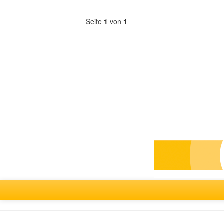
anzeigen
Seite
1
von
1
Forum
auswählen