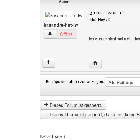
Autor
01.02.2022 um 10:11
Titel: Hey xD
kasandra-hat-lw
kasandra-hat-lw Benutzer-Profile anzeigen
Offline
Ich wusste nicht mal mehr das
Website dieses Benutze
↑
Beiträge der letzten Zeit anzeigen:
Beiträge
Order
der
by
letzten
Dieses Forum ist gesperrt.
Zeit
Dieses Thema ist gesperrt, du kannst keine B
anzeigen
Seite
1
von
1