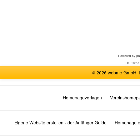
Forum
auswählen
Powered by
p
Deutsche
© 2026 webme GmbH, De
Homepagevorlagen
Vereinshomep
Eigene Website erstellen - der Anfänger Guide
Homepage er