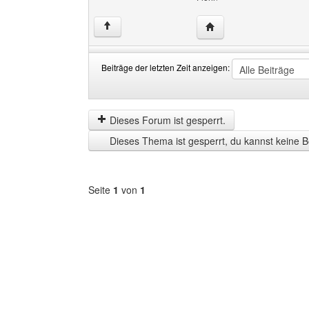
Website dieses Benutz
↑
Beiträge der letzten Zeit anzeigen:
Beiträge
Order
der
by
letzten
Dieses Forum ist gesperrt.
Zeit
Dieses Thema ist gesperrt, du kannst keine B
anzeigen
Seite
1
von
1
Forum
auswählen