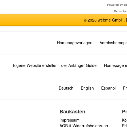
Powered by
p
Deutsche
© 2026 webme GmbH, De
Homepagevorlagen
Vereinshomep
Eigene Website erstellen - der Anfänger Guide
Homepage er
Deutsch
English
Español
Fr
Baukasten
P
Impressum
Ko
AGB & Widerrufsbelehrung
Pri