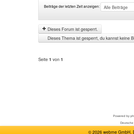
Beiträge der letzten Zeit anzeigen:
Beiträge
Order
der
by
letzten
Dieses Forum ist gesperrt.
Zeit
Dieses Thema ist gesperrt, du kannst keine B
anzeigen
Seite
1
von
1
Forum
auswählen
Powered by
p
Deutsche
© 2026 webme GmbH, De