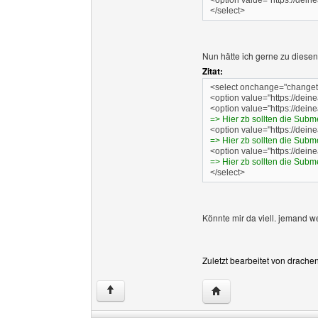
<option value="https://dein
</select>
Nun hätte ich gerne zu diese
Zitat:
<select onchange="changet
<option value="https://dei
<option value="https://dein
=> Hier zb sollten die Subm
<option value="https://dein
=> Hier zb sollten die Subm
<option value="https://dein
=> Hier zb sollten die Subm
</select>
Könnte mir da viell. jemand w
Zuletzt bearbeitet von drache
Website dieses Benutze
↑