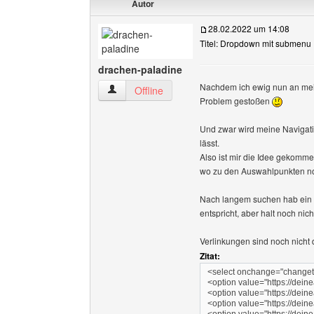
Autor
28.02.2022 um 14:08
Titel: Dropdown mit submenu 
drachen-paladine
Nachdem ich ewig nun an mein
drachen-paladine Benutzer-Profile anzeigen
Offline
Problem gestoßen
Und zwar wird meine Navigati
lässt.
Also ist mir die Idee gekomm
wo zu den Auswahlpunkten no
Nach langem suchen hab ein
entspricht, aber halt noch nic
Verlinkungen sind noch nicht 
Zitat:
<select onchange="changet
<option value="https://dei
<option value="https://dein
<option value="https://dein