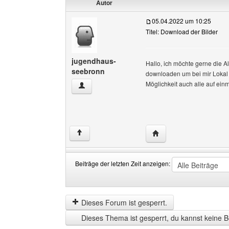
Autor
05.04.2022 um 10:25
Titel: Download der Bilder
jugendhaus-
Hallo, ich möchte gerne die 
seebronn
downloaden um bei mir Lokal 
Möglichkeit auch alle auf ein
jugendhaus-seebronn Benutzer-Profile anzeig
Website dieses Benutz
↑
Beiträge der letzten Zeit anzeigen:
Beiträge
Order
der
by
letzten
Dieses Forum ist gesperrt.
Zeit
Dieses Thema ist gesperrt, du kannst keine B
anzeigen