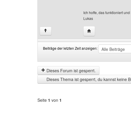
Ich hoffe, das funktioniert und
Lukas
Website dieses Benutze
↑
Beiträge der letzten Zeit anzeigen:
Beiträge
Order
der
by
letzten
Dieses Forum ist gesperrt.
Zeit
Dieses Thema ist gesperrt, du kannst keine B
anzeigen
Seite
1
von
1