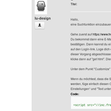
Titel:
lu-design
Hallo,
eine Suchfunktion einzubauen,
lu-design Benutzer-Profile anzeigen
Gehe zuerst auf
https://www.f
Du bekommst dann eine E-Mail,
bestätigen. Dann kannst du e
auf den Login-link. Loge dich
dieser Vorgang abgeschlossen
klicke dann auf "get html". D
Unter dem Punkt "Customize"
Wenn du möchtest, dass die S
werden, füge einfach diesen 
Einstellungen“ und "Text unte
Code:
<script src="//inc.fr