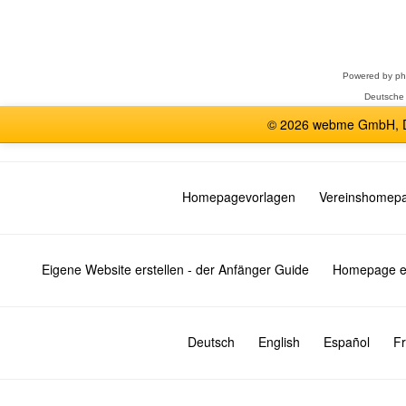
Forum
auswählen
Powered by
p
Deutsche
© 2026 webme GmbH, De
Homepagevorlagen
Vereinshomep
Eigene Website erstellen - der Anfänger Guide
Homepage er
Deutsch
English
Español
Fr