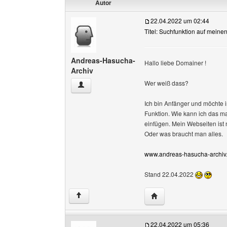
Autor
22.04.2022 um 02:44
Titel: Suchfunktion auf meine
Andreas-Hasucha-
Hallo liebe Domainer !
Archiv
Wer weiß dass?
Andreas-Hasucha-Archiv Benutzer-Profile anz
Ich bin Anfänger und möchte
Funktion. Wie kann ich das ma
einfügen. Mein Webseiten ist 
Oder was braucht man alles.
www.andreas-hasucha-archiv.
Stand 22.04.2022
Website dieses Benutz
↑
22.04.2022 um 05:36